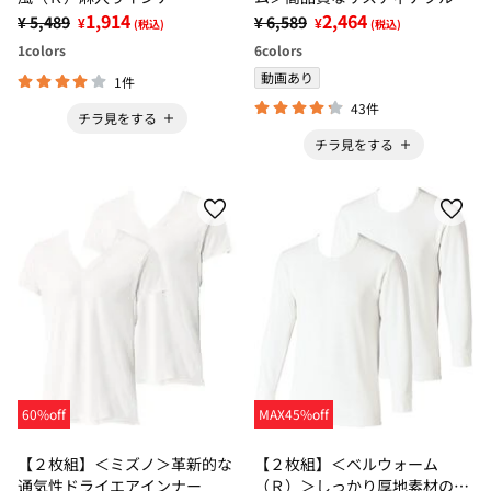
1,914
１００％インナー
2,464
¥ 5,489
¥ 6,589
¥
¥
(税込)
(税込)
1
colors
6
colors
動画あり
1件
43件
チラ見をする
チラ見をする
60%off
MAX45%off
【２枚組】＜ミズノ＞革新的な
【２枚組】＜ベルウォーム
通気性ドライエアインナー
（Ｒ）＞しっかり厚地素材の＋