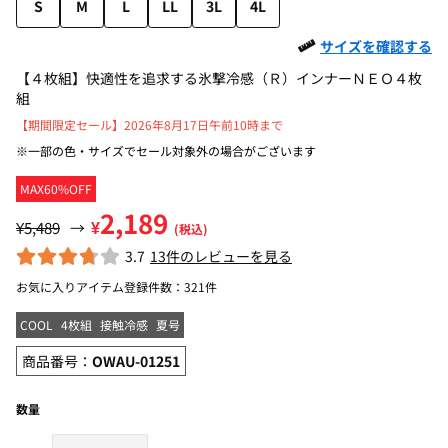
S
M
L
LL
3L
4L
サイズを確認する
【４枚組】快適性を追求する氷撃冷感（Ｒ）インナーＮＥＯ４枚
組
【期間限定セール】2026年8月17日午前10時まで
※一部の色・サイズでセール対象外の場合がございます
MAX60%OFF
2,189
¥
¥5,489
→
(税込)
3.7
13件のレビューを見る
お気に入りアイテム登録件数：
321件
COOL
4枚組
接触冷感
夏号
商品番号：
OWAU-01251
数量