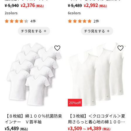
2,376
４℃暖かインナー
2,992
¥ 5,940
¥ 5,489
¥
¥
(税込)
(税込)
2
colors
6
colors
4件
2件
チラ見をする
チラ見をする
20%off
【８枚組】綿１００％抗菌防臭
【３枚組】＜クロコダイル＞夏
インナー Ｖ首半袖
用さらっと着心地の綿１００％
5,489
インナー
3,509
4,389
¥
¥
¥
(税込)
～
(税込)