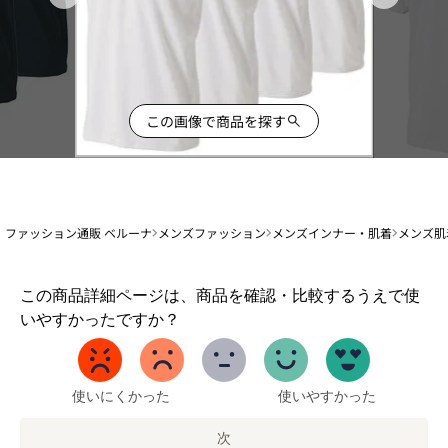
この画像で商品を探す
ファッション通販 ベルーナ
メンズファッション
メンズインナー・肌着
メンズ肌
1
この商品詳細ページは、商品を確認・比較するうえで使
か
いやすかったですか？
ら
5
ま
で
使いにくかった
使いやすかった
の
オ
次