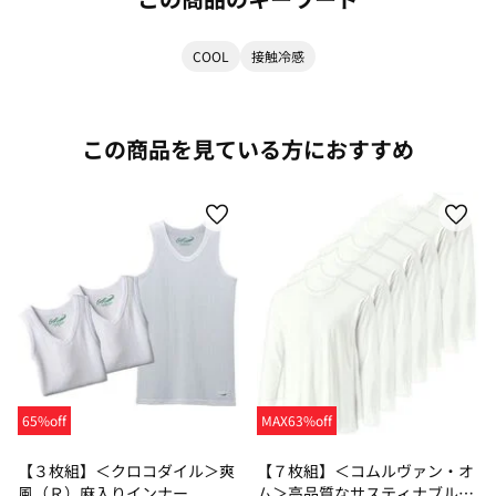
COOL
接触冷感
この商品を見ている方におすすめ
65%off
MAX63%off
【３枚組】＜クロコダイル＞爽
【７枚組】＜コムルヴァン・オ
風（Ｒ）麻入りインナー
ム＞高品質なサスティナブル綿