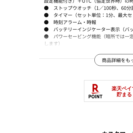
設定機能付き）＋UTC（協定世界時）の
● ストップウオッチ（1／100秒、60
● タイマー（セット単位：1分、最大セ
● 時刻アラーム・時報
● バッテリーインジケーター表示（バ
● パワーセービング機能（暗所では一
します）
● フルオートカレンダー
● 12／24時間制表示切替
商品詳細をも
● 操作音ON／OFF切替機能
● フル充電時からソーラー発電無しの状
ワールドタイム：世界48都市（31タイ
＋UTC（協定世界時）の時刻表示
メンズ：約4ヵ月、レディス：約8ヵ月、パ
月
※電波受信が行われない場合は、通常のク
します。
※バンドの調整は、留め具の位置をずら