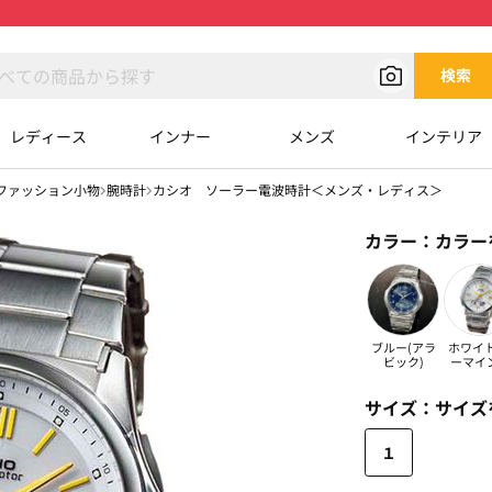
検索
レディース
インナー
メンズ
インテリア
ファッション小物
腕時計
カシオ ソーラー電波時計＜メンズ・レディス＞
カラー：
カラー
ブルー(アラ
ホワイト
ビック)
ーマイ
ックス
サイズ：
サイズ
１