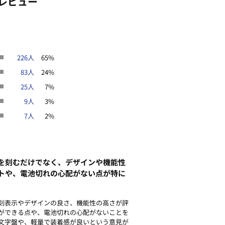
レビュー
ります。
後の返品はご遠慮ください。また商品
め予告なく変更する場合があります。
226人
65%
テンレス
春号
83人
24%
25人
7%
9人
3%
7人
2%
を刻むだけでなく、デザインや機能性
トや、電池切れの心配がない点が特に
刻表示やデザインの良さ、機能性の高さが評
ができる点や、電池切れの心配がないことを
文字盤や、軽量で装着感が良いという意見が