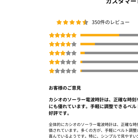
カスタマー
けます。 詳細は、取扱説明書に記載があ
※ 商品の性質上、家電商品の開封・通電
350件のレビュー
の仕様およびデザインは、改善などのた
動画あり
ロングセラー
折込チラシ
防水
ス
商品番号：
ODD0-00197
お客様のご意見
カシオのソーラー電波時計は、正確な時刻
にも優れています。手軽に調整できるベル
好評です。
全体的にカシオのソーラー電波時計は、正確な時
価されています。多くの方が、手軽にベルト調整
喜んでいるようです。特に、シンプルで見やすい