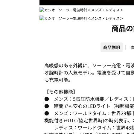
商品の
商品説明
高級感のある外観に、ソーラー充電・電
オ腕時計の人気モデル。電波を受けて自
も充電可能。
【その他機能】
● メンズ：5気圧防水機能／レディス：防
● 暗闇でも安心のLEDライト（残照機
● メンズ：ワールドタイム：世界29都市
機能付き)+UTC(協定世界時)の時刻表
レディス：ワールドタイム：世界48都