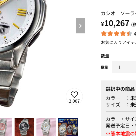
カシオ ソーラ
10,267
¥
(
お気に入りアイテ
数量
選択中の商品
カラー
未
2,007
サイズ
未
ブルー(アラビック)
カラー・サイ
発送予定日・