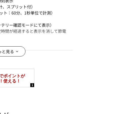
時刻表示
分計、スプリット付）
ット：60分、1秒単位で計測）
ッテリー確認モードにて表示）
定時間が経過すると表示を消して節電
っと見る
態での駆動時間:機能使用の場合
ムゾーン、サマータイム設定機能付き）
ワーセービング状態の場合/約22ヵ
オーツ精度(平均月差±15秒)で動作
していただき、合わせてご使用いただ