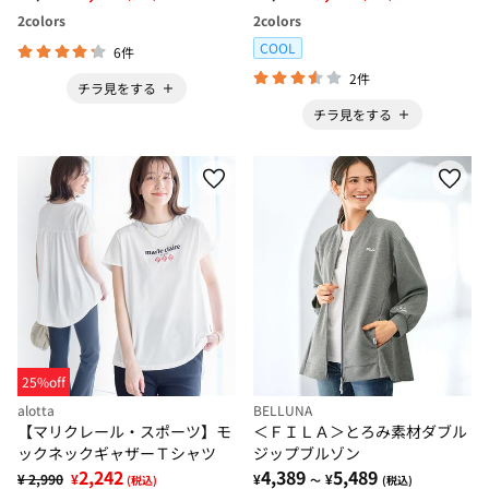
2
colors
2
colors
COOL
6件
2件
チラ見をする
チラ見をする
25%off
alotta
BELLUNA
【マリクレール・スポーツ】モ
＜ＦＩＬＡ＞とろみ素材ダブル
ックネックギャザーＴシャツ
ジップブルゾン
2,242
4,389
5,489
¥ 2,990
¥
¥
¥
(税込)
～
(税込)