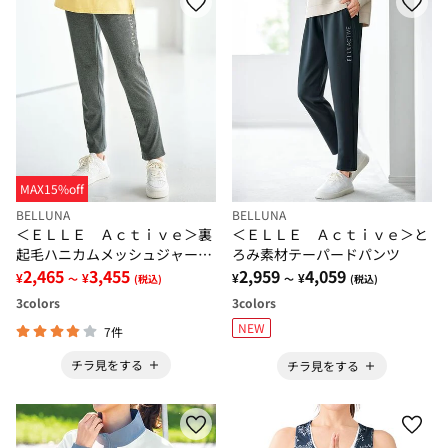
MAX15%off
BELLUNA
BELLUNA
＜ＥＬＬＥ Ａｃｔｉｖｅ＞裏
＜ＥＬＬＥ Ａｃｔｉｖｅ＞と
起毛ハニカムメッシュジャージ
ろみ素材テーパードパンツ
パンツ
2,465
3,455
2,959
4,059
¥
¥
¥
¥
～
(税込)
～
(税込)
3
colors
3
colors
NEW
7件
チラ見をする
チラ見をする