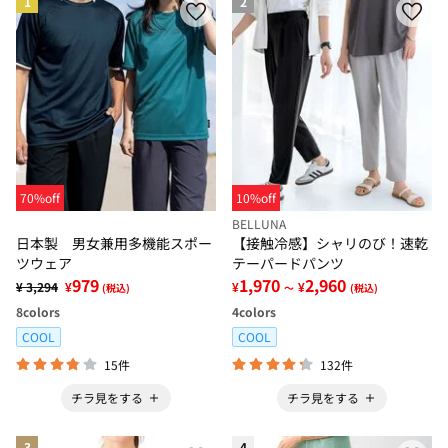
1
2
70%off
10%off
BELLUNA
日本製 男女兼用多機能スポー
【接触冷感】シャリのび！速乾
ツウェア
テーパードパンツ
979
1,970
2,960
¥ 3,294
¥
¥
¥
(税込)
～
(税込)
8
colors
4
colors
COOL
COOL
15件
132件
チラ見をする
チラ見をする
3
4