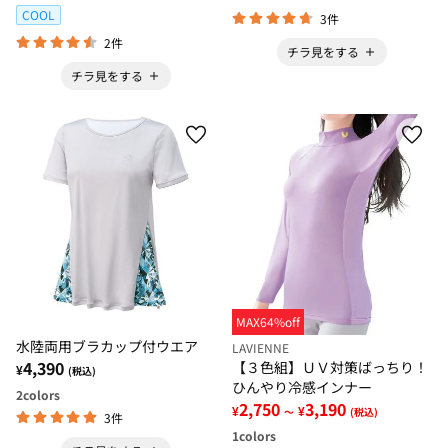
COOL
3件
2件
チラ見をする
チラ見をする
MAX64%off
水陸両用ブラカップ付ウエア
LAVIENNE
4,390
【３色組】ＵＶ対策ばっちり！
¥
(税込)
ひんやり冷感インナー
2
colors
2,750
3,190
¥
¥
～
(税込)
3件
1
colors