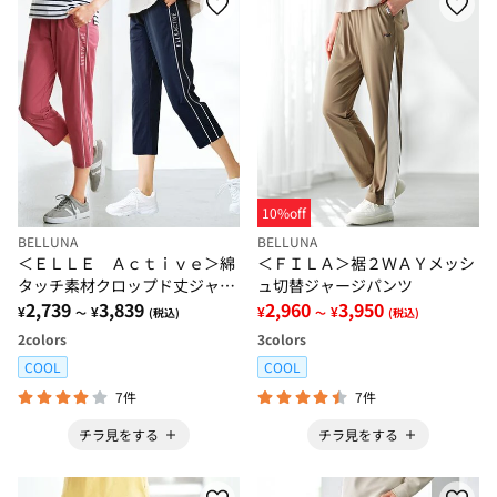
10%off
BELLUNA
BELLUNA
＜ＥＬＬＥ Ａｃｔｉｖｅ＞綿
＜ＦＩＬＡ＞裾２ＷＡＹメッシ
タッチ素材クロップド丈ジャー
ュ切替ジャージパンツ
ジパンツ
2,739
3,839
2,960
3,950
¥
¥
¥
¥
～
(税込)
～
(税込)
2
colors
3
colors
COOL
COOL
7件
7件
チラ見をする
チラ見をする