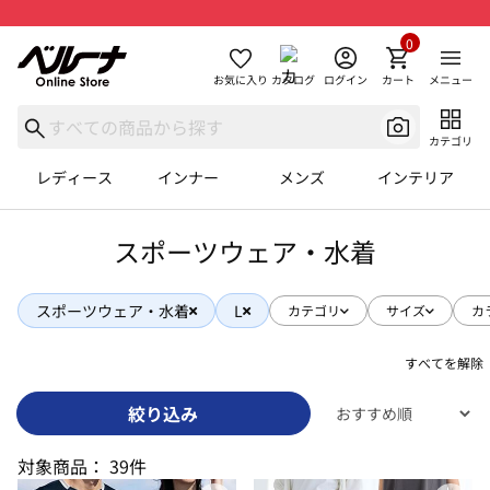
0
お気に入り
カタログ
ログイン
カート
メニュー
カテゴリ
レディース
インナー
メンズ
インテリア
スポーツウェア・水着
スポーツウェア・水着
L
カテゴリ
サイズ
カ
すべてを解除
絞り込み
対象商品：
39件