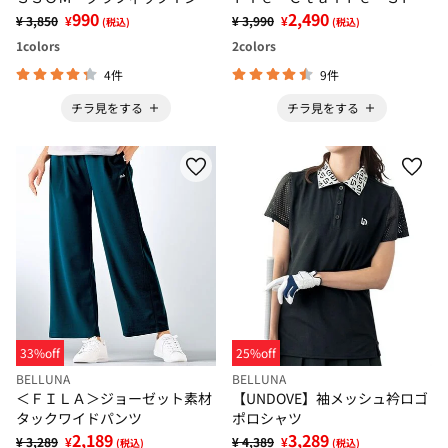
ツ
990
ＲＴ＞
2,490
¥ 3,850
¥
¥ 3,990
¥
(税込)
(税込)
1
colors
2
colors
4件
9件
チラ見をする
チラ見をする
33%off
25%off
BELLUNA
BELLUNA
＜ＦＩＬＡ＞ジョーゼット素材
【UNDOVE】袖メッシュ衿ロゴ
タックワイドパンツ
ポロシャツ
2,189
3,289
¥ 3,289
¥
¥ 4,389
¥
(税込)
(税込)