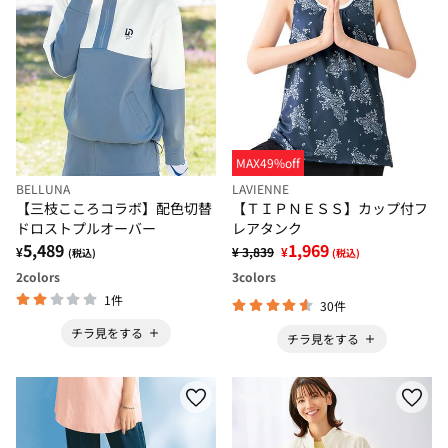
MAX49%off
BELLUNA
LAVIENNE
【三枝こころコラボ】配色切替
【ＴＩＰＮＥＳＳ】カップ付フ
ドロストプルオーバー
レアタンク
5,489
1,969
¥
¥ 3,839
¥
(税込)
(税込)
2
colors
3
colors
1件
30件
チラ見をする
チラ見をする