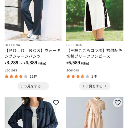
BELLUNA
BELLUNA
【ＰＯＬＯ ＢＣＳ】ウォーキ
【三枝こころコラボ】衿付配色
ングジャージパンツ
切替プリーツワンピース
3,289
4,389
6,589
¥
¥
¥
～
(税込)
(税込)
3
colors
1
colors
11件
2件
チラ見をする
チラ見をする