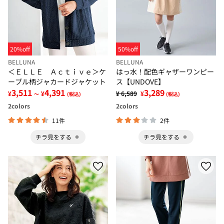
20%off
50%off
BELLUNA
BELLUNA
＜ＥＬＬＥ Ａｃｔｉｖｅ＞ケ
はっ水！配色ギャザーワンピー
ーブル柄ジャカードジャケット
ス【UNDOVE】
3,511
4,391
3,289
¥
¥
¥ 6,589
¥
～
(税込)
(税込)
2
colors
2
colors
11件
2件
チラ見をする
チラ見をする