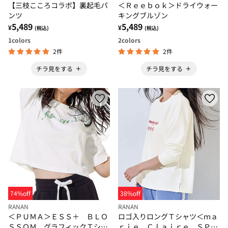
【三枝こころコラボ】裏起毛パ
＜Ｒｅｅｂｏｋ＞ドライウォー
ンツ
キングブルゾン
5,489
5,489
¥
¥
(税込)
(税込)
1
colors
2
colors
2件
2件
チラ見をする
チラ見をする
74%off
38%off
RANAN
RANAN
＜ＰＵＭＡ＞ＥＳＳ＋ ＢＬＯ
ロゴ入りロングＴシャツ＜ｍａ
ＳＳＯＭ グラフィックＴシャ
ｒｉｅ Ｃｌａｉｒｅ ＳＰＯ