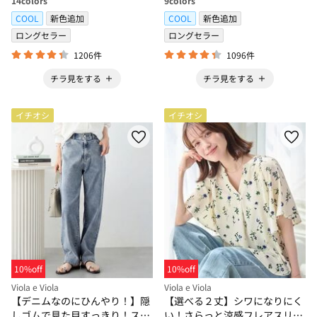
14
colors
9
colors
COOL
新色追加
COOL
新色追加
ロングセラー
ロングセラー
1206件
1096件
チラ見をする
チラ見をする
イチオシ
イチオシ
10%off
10%off
Viola e Viola
Viola e Viola
【デニムなのにひんやり！】隠
【選べる２丈】シワになりにく
しゴムで見た目すっきり！スト
い！さらっと涼感フレアスリー