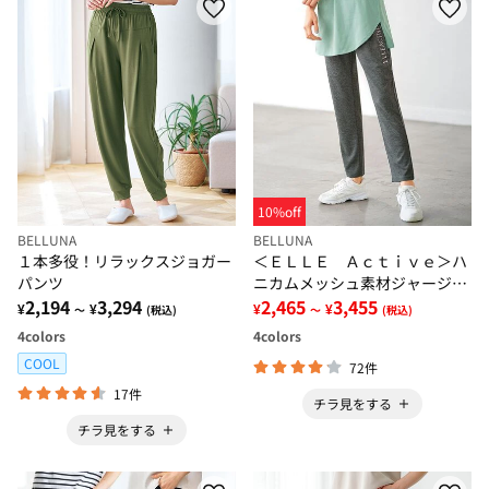
10%off
BELLUNA
BELLUNA
１本多役！リラックスジョガー
＜ＥＬＬＥ Ａｃｔｉｖｅ＞ハ
パンツ
ニカムメッシュ素材ジャージパ
2,194
3,294
ンツ
2,465
3,455
¥
¥
¥
¥
～
(税込)
～
(税込)
4
colors
4
colors
COOL
72件
17件
チラ見をする
チラ見をする