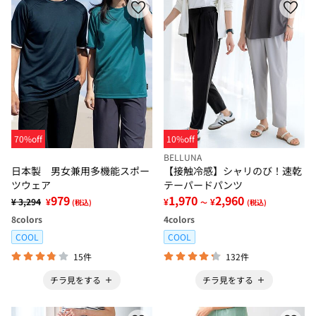
70%off
10%off
BELLUNA
日本製 男女兼用多機能スポー
【接触冷感】シャリのび！速乾
ツウェア
テーパードパンツ
979
1,970
2,960
¥ 3,294
¥
¥
¥
(税込)
～
(税込)
8
colors
4
colors
COOL
COOL
15件
132件
チラ見をする
チラ見をする