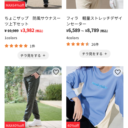
MAX64%off
ちょこザップ 防風サウナスー
フィラ 軽量ストレッチデザイ
ツ上下セット
ンセーター
3,982
6,589
8,789
¥ 10,989
¥
¥
¥
(税込)
～
(税込)
1
colors
4
colors
26件
1件
チラ見をする
チラ見をする
MAX40%off
40%off