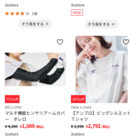
2
colors
2
colors
NEW
7件
チラ見をする
チラ見をする
75%off
30%off
BELLUNA
Viola e Viola
マルチ機能ヒンヤリアームカバ
【アンブロ】ビッグシルエット
ー ボレロ
Ｔシャツ
1,089
2,792
¥ 4,389
¥
¥ 3,990
¥
(税込)
(税込)
1
colors
2
colors