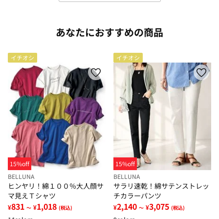
あなたにおすすめの商品
イチオシ
イチオシ
15%off
15%off
BELLUNA
BELLUNA
ヒンヤリ！綿１００％大人顔サ
サラリ速乾！綿サテンストレッ
マ見えＴシャツ
チカラーパンツ
831
1,018
2,140
3,075
¥
¥
¥
¥
～
(税込)
～
(税込)