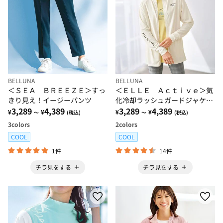
BELLUNA
BELLUNA
＜ＳＥＡ ＢＲＥＥＺＥ＞すっ
＜ＥＬＬＥ Ａｃｔｉｖｅ＞気
きり見え！イージーパンツ
化冷却ラッシュガードジャケッ
3,289
4,389
ト
3,289
4,389
¥
¥
¥
¥
～
(税込)
～
(税込)
3
colors
2
colors
COOL
COOL
1件
14件
チラ見をする
チラ見をする