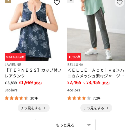
MAX49%off
10%off
LAVIENNE
BELLUNA
【ＴＩＰＮＥＳＳ】カップ付フ
＜ＥＬＬＥ Ａｃｔｉｖｅ＞ハ
レアタンク
ニカムメッシュ素材ジャージパ
1,969
ンツ
2,465
3,455
¥ 3,839
¥
¥
¥
(税込)
～
(税込)
3
colors
4
colors
30件
72件
チラ見をする
チラ見をする
もっと見る