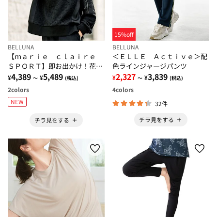
15%off
BELLUNA
BELLUNA
【ｍａｒｉｅ ｃｌａｉｒｅ
＜ＥＬＬＥ Ａｃｔｉｖｅ＞配
ＳＰＯＲＴ】即お出かけ！花柄
色ラインジャージパンツ
ジャカード異素材プルオーバー
4,389
5,489
2,327
3,839
¥
¥
¥
¥
～
(税込)
～
(税込)
2
colors
4
colors
NEW
32件
チラ見をする
チラ見をする