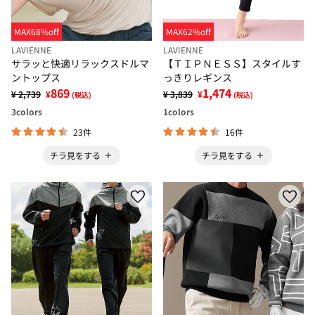
MAX68%off
MAX62%off
LAVIENNE
LAVIENNE
サラッと快適リラックスドルマ
【ＴＩＰＮＥＳＳ】スタイルす
ントップス
っきりレギンス
869
1,474
¥ 2,739
¥
¥ 3,839
¥
(税込)
(税込)
3
colors
1
colors
23件
16件
チラ見をする
チラ見をする