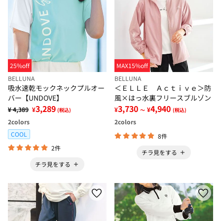
25%off
MAX15%off
BELLUNA
BELLUNA
吸水速乾モックネックプルオー
＜ＥＬＬＥ Ａｃｔｉｖｅ＞防
バー【UNDOVE】
風×はっ水裏フリースブルゾン
3,289
3,730
4,940
¥ 4,389
¥
¥
¥
(税込)
～
(税込)
2
colors
2
colors
COOL
8件
2件
チラ見をする
チラ見をする