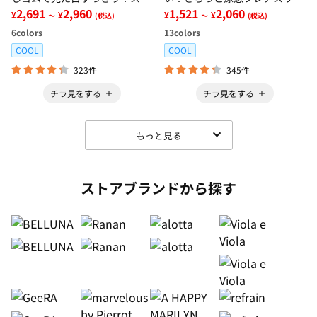
レッチ楽ちんデニム
2,691
2,960
ブブラウス
1,521
2,060
¥
¥
¥
¥
～
(税込)
～
(税込)
6
colors
13
colors
COOL
COOL
323件
345件
チラ見をする
チラ見をする
もっと見る
ストアブランドから探す