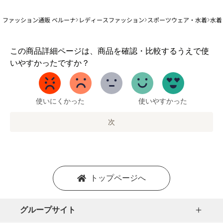
ファッション通販 ベルーナ
レディースファッション
スポーツウェア・水着
水着
1
この商品詳細ページは、商品を確認・比較するうえで使
か
いやすかったですか？
ら
5
ま
で
使いにくかった
使いやすかった
の
オ
次
プ
シ
ョ
ン
を
トップページへ
選
択
し
グループサイト
ま