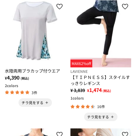
MAX62%off
水陸両用ブラカップ付ウエア
LAVIENNE
4,390
【ＴＩＰＮＥＳＳ】スタイルす
¥
(税込)
っきりレギンス
2
colors
1,474
¥ 3,839
¥
(税込)
3件
1
colors
チラ見をする
16件
チラ見をする