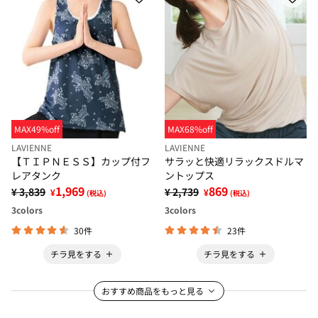
MAX49%off
MAX68%off
LAVIENNE
LAVIENNE
【ＴＩＰＮＥＳＳ】カップ付フ
サラッと快適リラックスドルマ
レアタンク
ントップス
1,969
869
¥ 3,839
¥ 2,739
¥
¥
(税込)
(税込)
3
colors
3
colors
30件
23件
チラ見をする
チラ見をする
おすすめ商品をもっと見る