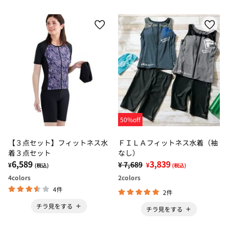
50%off
【３点セット】フィットネス水
ＦＩＬＡフィットネス水着（袖
着３点セット
なし）
6,589
3,839
¥ 7,689
¥
¥
(税込)
(税込)
4
colors
2
colors
4件
2件
チラ見をする
チラ見をする