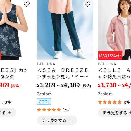
MAX15%off
BELLUNA
BELLUNA
ＥＳＳ】カッ
＜ＳＥＡ ＢＲＥＥＺＥ
＜ＥＬＬＥ Ａ
タンク
＞すっきり見え！イージ
ｅ＞防風×はっ
ーパンツ
ースブルゾン
969
3,289
4,389
3,730
4
¥
¥
¥
¥
(税込)
～
(税込)
～
3
colors
2
colors
COOL
30件
8件
1件
する
チラ見をする
チラ見をする