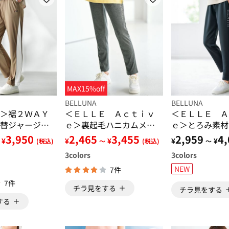
MAX15%off
BELLUNA
BELLUNA
＞裾２ＷＡＹ
＜ＥＬＬＥ Ａｃｔｉｖ
＜ＥＬＬＥ Ａ
替ジャージパ
ｅ＞裏起毛ハニカムメッ
ｅ＞とろみ素材
シュジャージパンツ
ドパンツ
3,950
2,465
3,455
2,959
4,
¥
¥
¥
¥
¥
(税込)
～
(税込)
～
3
colors
3
colors
NEW
7件
7件
チラ見をする
チラ見をする
する