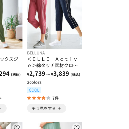
BELLUNA
ックスジ
＜ＥＬＬＥ Ａｃｔｉｖ
ｅ＞綿タッチ素材クロッ
プド丈ジャージパンツ
294
2,739
3,839
¥
¥
(税込)
～
(税込)
2
colors
COOL
件
7件
チラ見をする