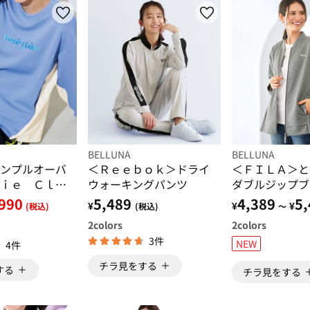
BELLUNA
BELLUNA
ンプルオーバ
＜Ｒｅｅｂｏｋ＞ドライ
＜ＦＩＬＡ＞と
ｉｅ Ｃｌａ
ウォーキングパンツ
ダブルジップブ
ＰＯＲＴ＞
990
5,489
4,389
5,
¥
¥
¥
(税込)
(税込)
～
2
colors
2
colors
3件
NEW
4件
チラ見をする
する
チラ見をする