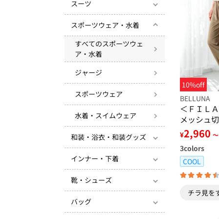
スーツ
スポーツウェア・水着
すべてのスポーツウェ
ア・水着
ジャージ
10%off
スポーツウェア
BELLUNA
＜ＦＩＬＡ
水着・スイムウェア
メッシュ切
ンツ
2,960
¥
～
和装・浴衣・和装グッズ
3
colors
インナー・下着
COOL
靴・シューズ
チラ見を
バッグ