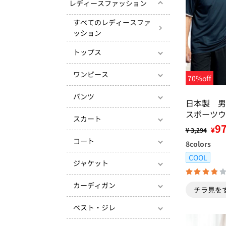
レディースファッション
すべてのレディースファ
ッション
トップス
ワンピース
70%off
パンツ
日本製 男
スポーツウ
スカート
9
¥
¥ 3,294
コート
8
colors
COOL
ジャケット
カーディガン
チラ見を
ベスト・ジレ