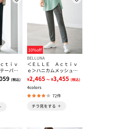
10%off
BELLUNA
ｃｔｉｖ
＜ＥＬＬＥ Ａｃｔｉｖ
テーパー
ｅ＞ハニカムメッシュ素
材ジャージパンツ
059
2,465
3,455
¥
¥
(税込)
～
(税込)
4
colors
72件
チラ見をする