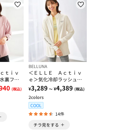
BELLUNA
ｃｔｉｖ
＜ＥＬＬＥ Ａｃｔｉｖ
水裏フリ
ｅ＞気化冷却ラッシュガ
ードジャケット
,940
3,289
4,389
¥
¥
(税込)
～
(税込)
2
colors
COOL
14件
チラ見をする