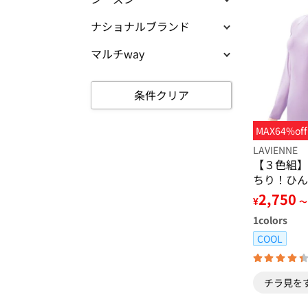
ナショナルブランド
マルチway
条件クリア
MAX64%off
LAVIENNE
【３色組】
ちり！ひん
ナー
2,750
¥
～
1
colors
COOL
チラ見を