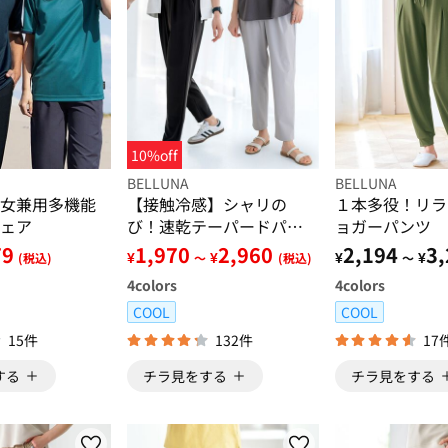
10%off
BELLUNA
BELLUNA
女兼用多機能
【接触冷感】シャリの
１本多役！リラ
ェア
び！速乾テーパードパン
ョガーパンツ
ツ
79
1,970
2,960
2,194
3,
¥
¥
¥
¥
(税込)
～
(税込)
～
4
colors
4
colors
COOL
COOL
15件
132件
17
する
チラ見をする
チラ見をする