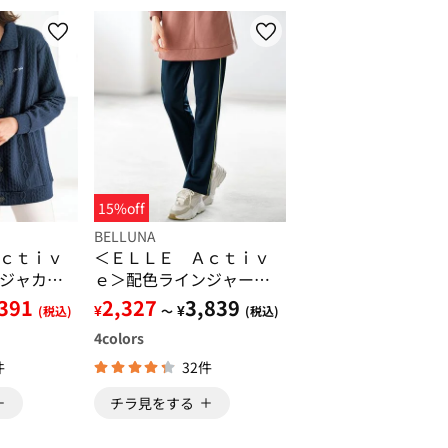
15%off
BELLUNA
ｃｔｉｖ
＜ＥＬＬＥ Ａｃｔｉｖ
ジャカー
ｅ＞配色ラインジャージ
パンツ
,391
2,327
3,839
¥
¥
(税込)
～
(税込)
4
colors
件
32件
チラ見をする