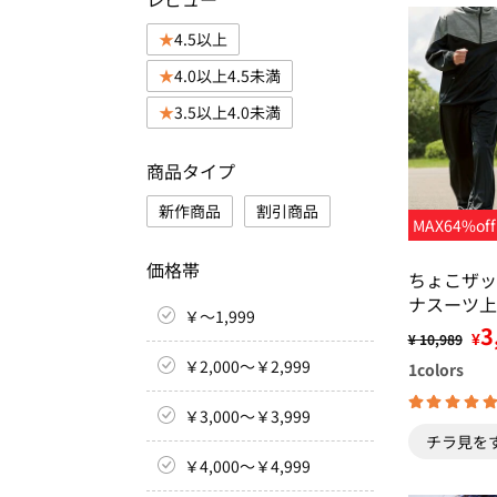
4.5以上
4.0以上4.5未満
3.5以上4.0未満
商品タイプ
新作商品
割引商品
MAX64%off
価格帯
ちょこザッ
ナスーツ上
￥～1,999
3
¥
¥ 10,989
￥2,000～￥2,999
1
colors
￥3,000～￥3,999
チラ見を
￥4,000～￥4,999