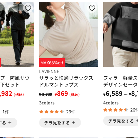
MAX68%off
LAVIENNE
プ 防風サウ
サラッと快適リラックス
フィラ 軽量ス
下セット
ドルマントップス
デザインセータ
,982
869
6,589
8,
¥
¥
¥
(税込)
¥ 2,739
(税込)
～
3
colors
4
colors
26
1件
23件
チラ見をする
する
チラ見をする