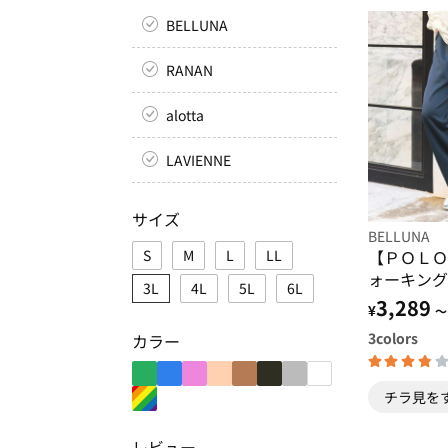
BELLUNA
RANAN
alotta
LAVIENNE
サイズ
BELLUNA
S
M
L
LL
【ＰＯＬＯ
ォーキング
3L
4L
5L
6L
ツ
3,289
¥
～
3
colors
カラー
チラ見を
レビュー