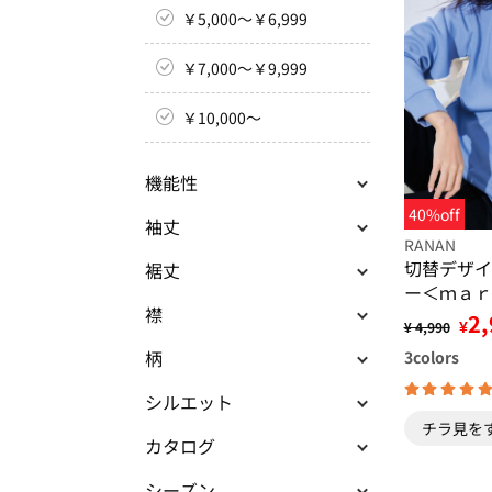
￥5,000～￥6,999
￥7,000～￥9,999
￥10,000～
機能性
40%off
袖丈
RANAN
切替デザイ
裾丈
ー＜ｍａｒ
襟
ｉｒｅ Ｓ
2,
¥
¥ 4,990
柄
3
colors
シルエット
チラ見を
カタログ
シーズン