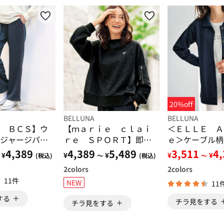
20%off
BELLUNA
BELLUNA
 ＢＣＳ】ウ
【ｍａｒｉｅ ｃｌａｉ
＜ＥＬＬＥ Ａ
ジャージパン
ｒｅ ＳＰＯＲＴ】即お
ｅ＞ケーブル柄
出かけ！花柄ジャカード
ドジャケット
4,389
4,389
5,489
3,511
4
¥
¥
¥
¥
¥
(税込)
～
(税込)
～
異素材プルオーバー
2
colors
2
colors
11件
NEW
11
する
チラ見をする
チラ見をする