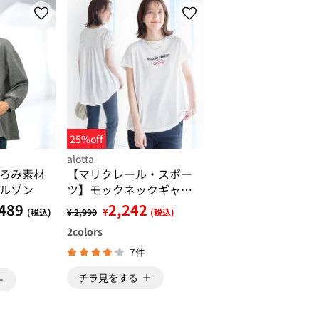
25%off
alotta
ろみ素材
【マリクレール・スポー
ルゾン
ツ】モックネックギャザ
ーＴシャツ
489
2,242
¥
(税込)
¥ 2,990
(税込)
2
colors
7件
チラ見をする