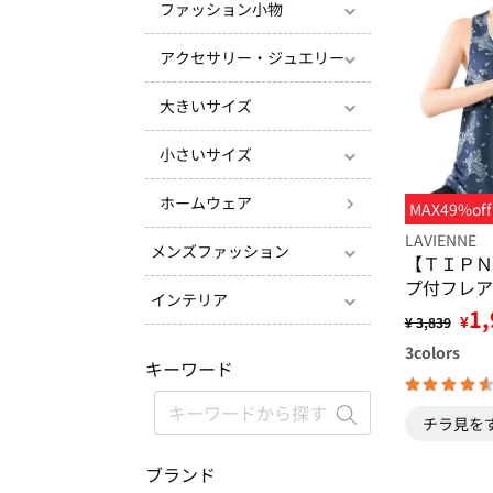
ファッション小物
アクセサリー・ジュエリー
大きいサイズ
小さいサイズ
ホームウェア
MAX49%off
LAVIENNE
メンズファッション
【ＴＩＰＮ
プ付フレア
インテリア
1,
¥
¥ 3,839
3
colors
キーワード
チラ見を
ブランド