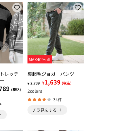
MAX40%off
トレッチ
裏起毛ジョガーパンツ
ー
1,639
¥
¥ 2,739
(税込)
789
(税込)
2
colors
34件
件
チラ見をする