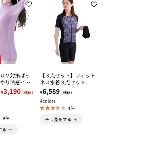
ＵＶ対策ばっ
【３点セット】フィット
やり冷感イン
ネス水着３点セット
3,190
6,589
¥
¥
(税込)
(税込)
4
colors
4件
9件
チラ見をする
する