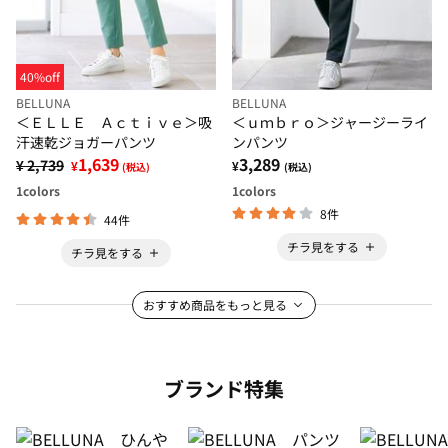
40%off
BELLUNA
BELLUNA
＜ＥＬＬＥ Ａｃｔｉｖｅ＞吸
＜ｕｍｂｒｏ＞ジャージーライ
汗速乾ジョガーパンツ
ンパンツ
1,639
3,289
¥ 2,739
¥
¥
(税込)
(税込)
1
colors
1
colors
8件
44件
チラ見をする
チラ見をする
おすすめ商品をもっと見る
ブランド特集