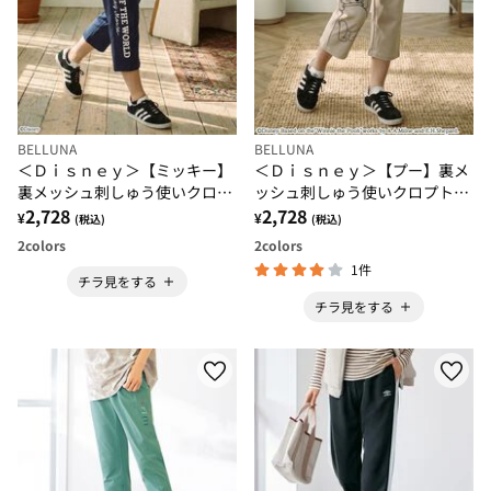
BELLUNA
BELLUNA
＜Ｄｉｓｎｅｙ＞【ミッキー】
＜Ｄｉｓｎｅｙ＞【プー】裏メ
裏メッシュ刺しゅう使いクロプ
ッシュ刺しゅう使いクロプトパ
トパンツ
2,728
ンツ
2,728
¥
¥
(税込)
(税込)
2
colors
2
colors
1件
チラ見をする
チラ見をする