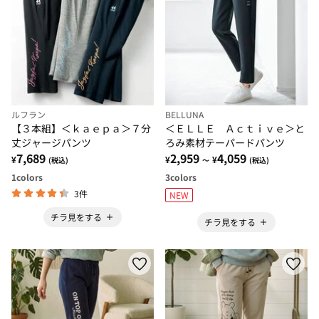
ルフラン
BELLUNA
【３本組】＜ｋａｅｐａ＞７分
＜ＥＬＬＥ Ａｃｔｉｖｅ＞と
丈ジャージパンツ
ろみ素材テーパードパンツ
7,689
2,959
4,059
¥
¥
¥
(税込)
～
(税込)
1
colors
3
colors
3件
NEW
チラ見をする
チラ見をする