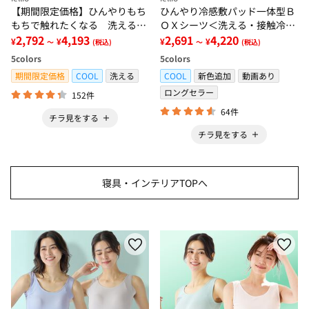
【期間限定価格】ひんやりもち
ひんやり冷感敷パッド一体型Ｂ
もちで触れたくなる 洗えるラ
ＯＸシーツ＜洗える・接触冷
グ＜低反発・滑りにくい・接触
2,792
4,193
感・抗菌防臭・時短・家事楽・
2,691
4,220
¥
¥
¥
¥
～
(税込)
～
(税込)
冷感・防ダニ・カーペット＞
ボックスシーツ・寝苦しさ対策
5
colors
5
colors
＞
期間限定価格
COOL
洗える
COOL
新色追加
動画あり
ロングセラー
152件
64件
チラ見をする
チラ見をする
寝具・インテリアTOPへ