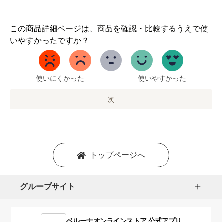
1
この商品詳細ページは、商品を確認・比較するうえで使
か
いやすかったですか？
ら
5
ま
で
使いにくかった
使いやすかった
の
オ
次
プ
シ
ョ
ン
を
トップページへ
選
択
し
グループサイト
ま
す。
1
ベルーナオンラインストア 公式アプリ