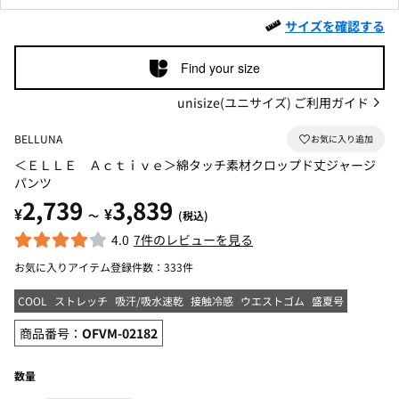
サイズを確認する
Find your size
unisize(ユニサイズ) ご利用ガイド
BELLUNA
＜ＥＬＬＥ Ａｃｔｉｖｅ＞綿タッチ素材クロップド丈ジャージ
パンツ
2,739
3,839
¥
¥
～
(税込)
4.0
7件のレビューを見る
お気に入りアイテム登録件数：
333件
COOL
ストレッチ
吸汗/吸水速乾
接触冷感
ウエストゴム
盛夏号
商品番号：
OFVM-02182
数量