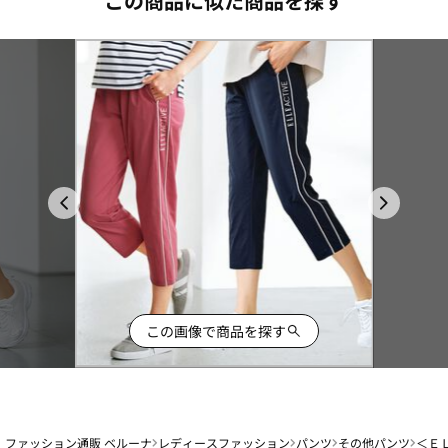
この商品に似た商品を探す
この画像で商品を探す
ファッション通販 ベルーナ
レディースファッション
パンツ
その他パンツ
＜Ｅ