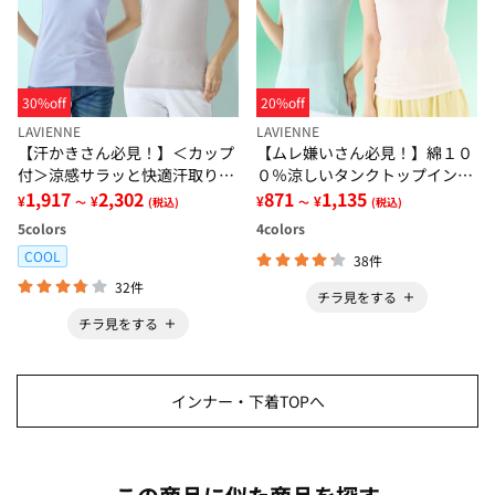
30%off
20%off
LAVIENNE
LAVIENNE
【汗かきさん必見！】＜カップ
【ムレ嫌いさん必見！】綿１０
付＞涼感サラッと快適汗取りタ
０％涼しいタンクトップインナ
ンクトップインナー＜さらりラ
1,917
2,302
ー＜さらりラボ＞
871
1,135
¥
¥
¥
¥
～
(税込)
～
(税込)
ボ＞
5
colors
4
colors
COOL
38件
32件
チラ見をする
チラ見をする
インナー・下着TOPへ