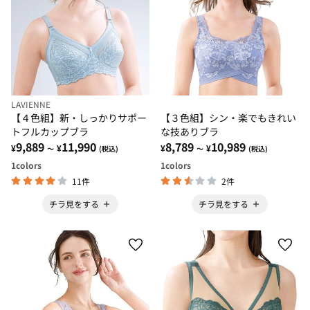
LAVIENNE
【４色組】新・しっかりサポー
【３色組】シン・楽でもきれい
トフルカップブラ
な技ありブラ
9,889
11,990
8,789
10,989
¥
¥
¥
¥
～
(税込)
～
(税込)
1
colors
1
colors
11件
2件
チラ見をする
チラ見をする