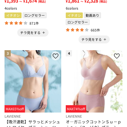
1,393
1,674
1,861
2,328
¥
¥
¥
¥
～
(税込)
～
(税込)
4
colors
6
colors
イチオシ
ロングセラー
イチオシ
動画あり
ロングセラー
871件
665件
チラ見をする
チラ見をする
3
4
MAX65%off
MAX74%off
LAVIENNE
LAVIENNE
【吸汗速乾】サラっとメッシュ
オ―ガニックコットンＳｕ－ｐ