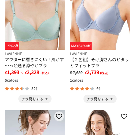
15%off
MAX64%off
LAVIENNE
LAVIENNE
アウターに響きにくい！風がす
【２色組】そげ胸さんのピタッ
～っと通る涼やかブラ
とフィットブラ
1,393
2,328
2,739
¥
¥
¥ 7,689
¥
～
(税込)
(税込)
5
colors
1
colors
52件
6件
チラ見をする
チラ見をする