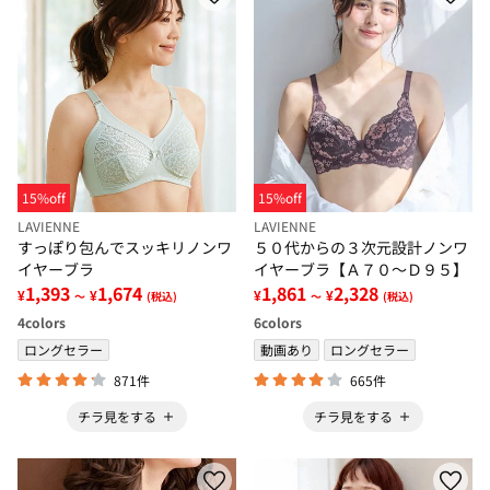
15%off
15%off
LAVIENNE
LAVIENNE
すっぽり包んでスッキリノンワ
５０代からの３次元設計ノンワ
イヤーブラ
イヤーブラ【Ａ７０～Ｄ９５】
1,393
1,674
1,861
2,328
¥
¥
¥
¥
～
(税込)
～
(税込)
4
colors
6
colors
ロングセラー
動画あり
ロングセラー
871件
665件
チラ見をする
チラ見をする