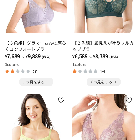
【３色組】グラマーさんの肩ら
【３色組】細見えが叶うフルカ
くコンフォートブラ
ップブラ
7,689
9,889
6,589
8,789
¥
¥
¥
¥
～
(税込)
～
(税込)
1
colors
1
colors
2件
1件
チラ見をする
チラ見をする