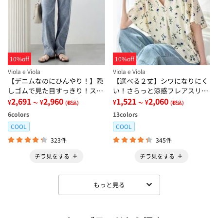
10%off
10%off
Viola e Viola
Viola e Viola
【デニムなのにひんやり！】隠
【選べる２丈】シワになりにく
しゴムで見た目すっきり！スト
い！さらっと涼感フレアスリー
レッチ楽ちんデニム
2,691
2,960
ブブラウス
1,521
2,060
¥
¥
¥
¥
～
(税込)
～
(税込)
6
colors
13
colors
COOL
COOL
323件
345件
チラ見をする
チラ見をする
もっと見る