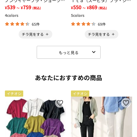
ノンワイヤーブラ・ショーツ
ｉｔａ（スーピタ）ブラ・ショ
（別売）
539
759
ーツ（別売）
550
869
¥
¥
¥
¥
～
(税込)
～
(税込)
4
colors
5
colors
65件
69件
チラ見をする
チラ見をする
もっと見る
あなたにおすすめの商品
イチオシ
イチオシ