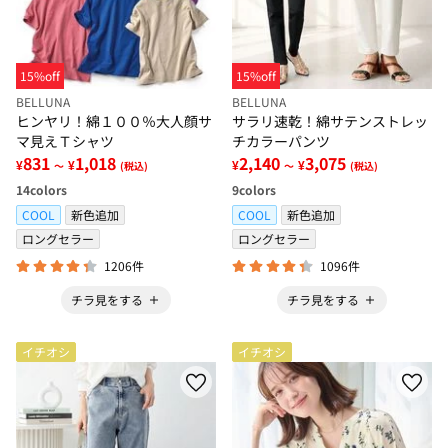
15%off
15%off
BELLUNA
BELLUNA
ヒンヤリ！綿１００％大人顔サ
サラリ速乾！綿サテンストレッ
マ見えＴシャツ
チカラーパンツ
831
1,018
2,140
3,075
¥
¥
¥
¥
～
(税込)
～
(税込)
14
colors
9
colors
COOL
新色追加
COOL
新色追加
ロングセラー
ロングセラー
1206件
1096件
チラ見をする
チラ見をする
イチオシ
イチオシ