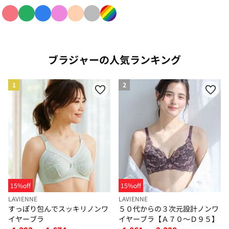
色で絞り込み: red
色で絞り込み: green
色で絞り込み: blue
色で絞り込み: pink
色で絞り込み: beige
色で絞り込み: gray
色で絞り込み: rainbow
ブラジャーの人気ランキング
1
2
15%off
15%off
LAVIENNE
LAVIENNE
すっぽり包んでスッキリノンワ
５０代からの３次元設計ノンワ
イヤーブラ
イヤーブラ【Ａ７０～Ｄ９５】