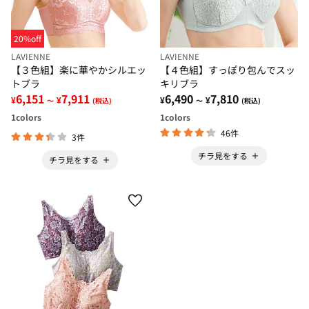
20%off
LAVIENNE
LAVIENNE
【３色組】楽に華やかシルエッ
【４色組】すっぽり包んでスッ
トブラ
キリブラ
6,151
7,911
6,490
7,810
¥
¥
¥
¥
～
(税込)
～
(税込)
1
colors
1
colors
46件
3件
チラ見をする
チラ見をする