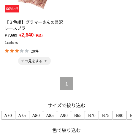
66%off
【３色組】グラマーさんの贅沢
レースブラ
2,640
¥ 7,689
¥
(税込)
1
colors
20件
チラ見をする
1
サイズで絞り込む
A70
A75
A80
A85
A90
B65
B70
B75
B80
B
サイズで絞り込み: A70
サイズで絞り込み: A75
サイズで絞り込み: A80
サイズで絞り込み: A85
サイズで絞り込み: A90
サイズで絞り込み: B65
サイズで絞り込み: B7
サイズで絞り込み
サイズで
色で絞り込む