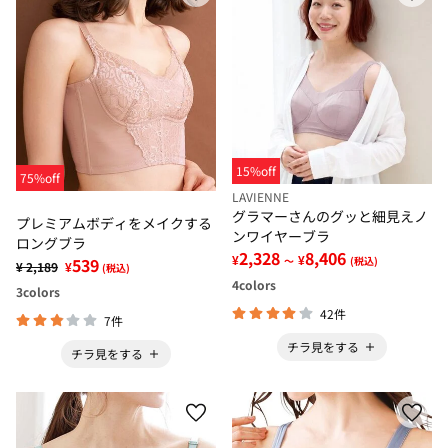
15%off
75%off
LAVIENNE
グラマーさんのグッと細見えノ
プレミアムボディをメイクする
ンワイヤーブラ
ロングブラ
2,328
8,406
¥
¥
～
(税込)
539
¥ 2,189
¥
(税込)
4
colors
3
colors
42件
7件
チラ見をする
チラ見をする