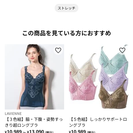
ストレッチ
この商品を見ている方におすすめ
LAVIENNE
【３色組】脇・下腹・姿勢すっ
【５色組】しっかりサポートロ
きり超ロングブラ
ングブラ
10,989
13,090
10,989
¥
¥
¥
～
(税込)
(税込)