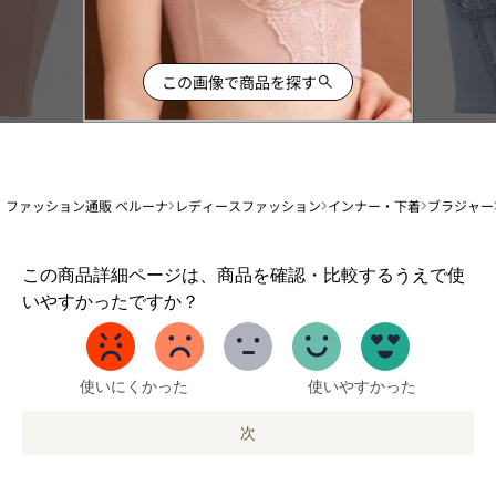
この画像で商品を探す
ファッション通販 ベルーナ
レディースファッション
インナー・下着
ブラジャー
1
この商品詳細ページは、商品を確認・比較するうえで使
か
いやすかったですか？
ら
5
ま
で
使いにくかった
使いやすかった
の
オ
次
プ
シ