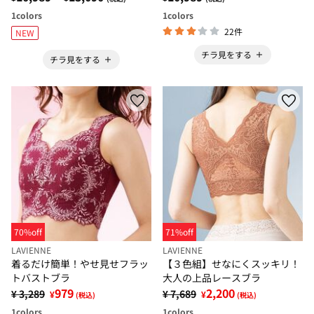
1
colors
1
colors
22件
NEW
チラ見をする
チラ見をする
70%off
71%off
LAVIENNE
LAVIENNE
着るだけ簡単！やせ見せフラッ
【３色組】せなにくスッキリ！
トバストブラ
大人の上品レースブラ
979
2,200
¥ 3,289
¥ 7,689
¥
¥
(税込)
(税込)
1
colors
1
colors