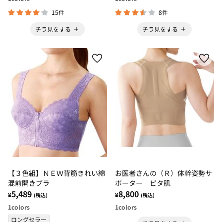
15件
8件
チラ見をする
チラ見をする
お医者さんの（Ｒ）体幹姿勢サ
【３色組】ＮＥＷ背筋きれい綿
ポーター ピタ肌
混前開きブラ
8,800
5,489
¥
¥
(税込)
(税込)
1
colors
1
colors
ロングセラー