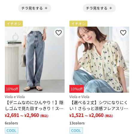
チラ見をする
チラ見をする
イチオシ
イチオシ
10%off
10%off
Viola e Viola
Viola e Viola
【デニムなのにひんやり！】隠
【選べる２丈】シワになりにく
しゴムで見た目すっきり！スト
い！さらっと涼感フレアスリー
レッチ楽ちんデニム
2,691
2,960
ブブラウス
1,521
2,060
¥
¥
¥
¥
～
(税込)
～
(税込)
6
colors
13
colors
COOL
COOL