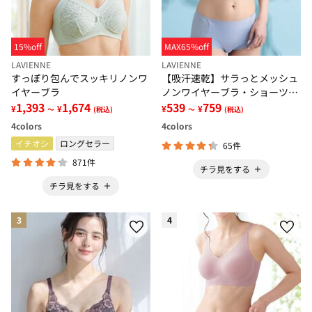
15%off
MAX65%off
LAVIENNE
LAVIENNE
すっぽり包んでスッキリノンワ
【吸汗速乾】サラっとメッシュ
イヤーブラ
ノンワイヤーブラ・ショーツ
1,393
1,674
（別売）
539
759
¥
¥
¥
¥
～
(税込)
～
(税込)
4
colors
4
colors
イチオシ
ロングセラー
65件
871件
チラ見をする
チラ見をする
3
4