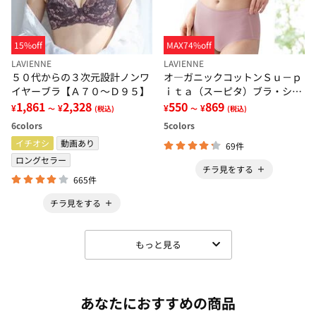
15%off
MAX74%off
LAVIENNE
LAVIENNE
５０代からの３次元設計ノンワ
オ―ガニックコットンＳｕ－ｐ
イヤーブラ【Ａ７０～Ｄ９５】
ｉｔａ（スーピタ）ブラ・ショ
1,861
2,328
ーツ（別売）
550
869
¥
¥
¥
¥
～
(税込)
～
(税込)
6
colors
5
colors
イチオシ
動画あり
69件
ロングセラー
チラ見をする
665件
チラ見をする
もっと見る
あなたにおすすめの商品