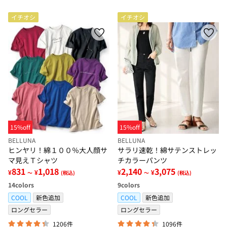
イチオシ
イチオシ
15%off
15%off
BELLUNA
BELLUNA
ヒンヤリ！綿１００％大人顔サ
サラリ速乾！綿サテンストレッ
マ見えＴシャツ
チカラーパンツ
831
1,018
2,140
3,075
¥
¥
¥
¥
～
(税込)
～
(税込)
14
colors
9
colors
COOL
新色追加
COOL
新色追加
ロングセラー
ロングセラー
1206件
1096件