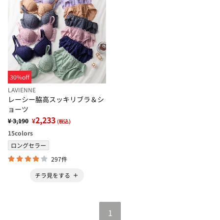
30%off
LAVIENNE
レーシー脇高スッキリブラ＆シ
ョーツ
2,233
¥ 3,190
¥
(税込)
15
colors
ロングセラー
297件
チラ見をする
1