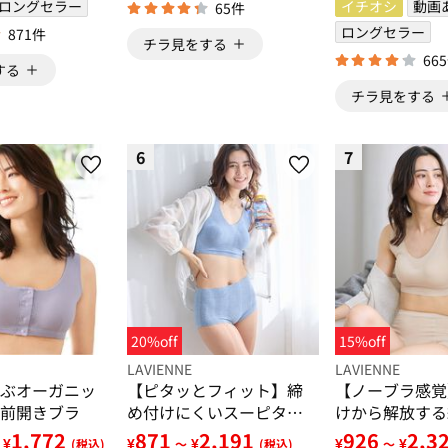
ロングセラー
イチオシ
動画
65件
ロングセラー
871件
チラ見をする
66
する
チラ見をする
6
7
20%off
15%off
LAVIENNE
LAVIENNE
ぶオーガニッ
【ピタッとフィット】締
【ノーブラ感覚
前開きブラ
め付けにくいスーピタブ
けから解放する
ラ・ショーツ（別売）
ーピタリラック
1,772
871
2,191
926
2,3
¥
¥
¥
¥
¥
(税込)
～
(税込)
～