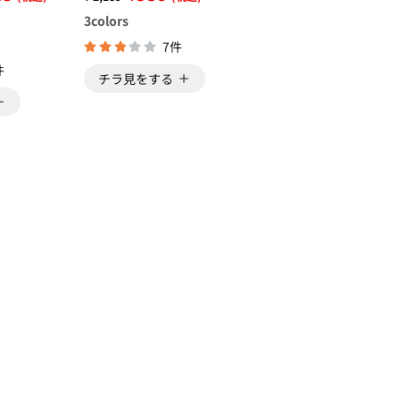
）
3
colors
7件
件
チラ見をする