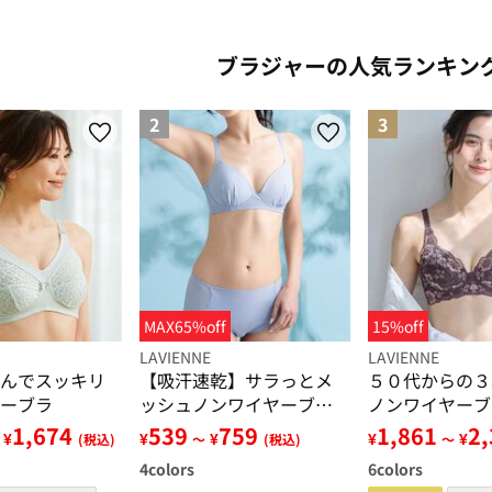
ブラジャーの人気ランキン
2
3
MAX65%off
15%off
LAVIENNE
LAVIENNE
んでスッキリ
【吸汗速乾】サラっとメ
５０代からの３
ーブラ
ッシュノンワイヤーブ
ノンワイヤーブ
ラ・ショーツ（別売）
０～Ｄ９５】
1,674
539
759
1,861
2
¥
¥
¥
¥
¥
(税込)
～
(税込)
～
4
colors
6
colors