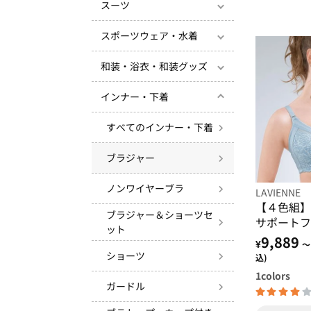
スーツ
スポーツウェア・水着
和装・浴衣・和装グッズ
インナー・下着
すべてのインナー・下着
ブラジャー
ノンワイヤーブラ
LAVIENNE
【４色組】
ブラジャー＆ショーツセ
サポートフ
ット
9,889
¥
～
ショーツ
込)
1
colors
ガードル