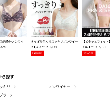
５０代からの３次元設計ノンワイヤーブラ【Ａ７０～Ｄ９５】
すっぽり包んでスッキリノンワイヤーブラ
,328
￥1,393 ～ ￥ 1,674
￥871 ～ ￥ 2,191
15%OFF
20%OFF
から探す
ッキリ
ノンワイヤー
ブラ