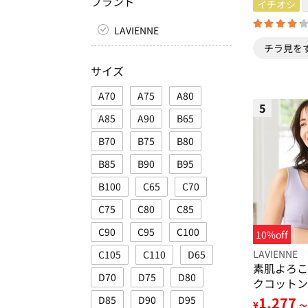
ブランド
イチオシ
LAVIENNE
チラ見を
サイズ
A70
A75
A80
5
A85
A90
B65
B70
B75
B80
B85
B90
B95
B100
C65
C70
C75
C80
C85
C90
C95
C100
10%off
LAVIENNE
C105
C110
D65
素肌よろこ
D70
D75
D80
クコットン
1,277
D85
D90
D95
¥
～