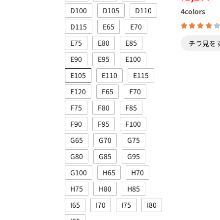
D100
D105
D110
4
colors
D115
E65
E70
E75
E80
E85
チラ見を
E90
E95
E100
E105
E110
E115
E120
F65
F70
F75
F80
F85
F90
F95
F100
G65
G70
G75
G80
G85
G95
G100
H65
H70
H75
H80
H85
I65
I70
I75
I80