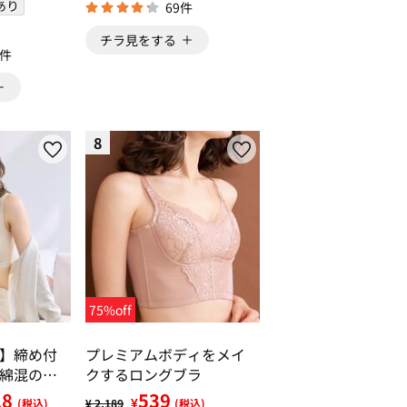
あり
69件
チラ見をする
5件
8
75%off
】締め付
プレミアムボディをメイ
綿混のス
クするロングブラ
スブラ・
28
539
¥
(税込)
¥ 2,189
(税込)