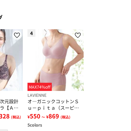
グ
4
MAX74%off
LAVIENNE
次元設計
オ―ガニックコットンＳ
ラ【Ａ７
ｕ－ｐｉｔａ（スーピ
タ）ブラ・ショーツ（別
,328
550
869
¥
¥
(税込)
～
(税込)
売）
5
colors