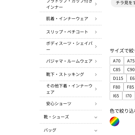
ブラトップ・カップ付き
チラ見を
インナー
肌着・インナーウェア
スリップ・ペチコート
ボディスーツ・シェイパ
ー
サイズで絞
A70
A75
パジャマ・ルームウェア
サイズで絞
サ
C85
C90
靴下・ストッキング
サイズで絞
サ
D115
E6
サイズで絞
その他下着・インナーウ
F80
F85
ェア
サイズで絞
サ
I65
I70
サイズで絞り
サイ
安心ショーツ
色で絞り込
靴・シューズ
色で絞り込み
バッグ