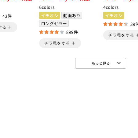
ショーツ（別売
6
colors
4
colors
イチオシ
動画あり
イチオシ
43件
ロングセラー
39
する
899件
チラ見をする
チラ見をする
もっと見る