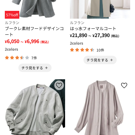
57%off
ルフラン
ルフラン
ブークレ素材フードデザインコ
はっ水フォーマルコート
ート
21,890
27,390
¥
¥
～
(税込)
6,050
6,996
¥
¥
～
(税込)
2
colors
2
colors
10件
7件
チラ見をする
チラ見をする