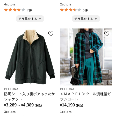
4
colors
2
colors
7件
5件
チラ見をする
チラ見をする
BELLUNA
BELLUNA
防風シート入り裏ボアあったか
＜ＭＡＰＥＬ＞ウール混軽量ガ
ジャケット
ウンコート
3,289
4,389
14,190
¥
¥
¥
～
(税込)
(税込)
3
colors
1
colors