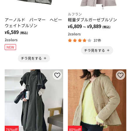
ルフラン
アーノルド パーマー ヘビー
軽量ダブルガーゼブルゾン
ウェイトブルゾン
6,809
9,889
¥
¥
～
(税込)
6,589
¥
(税込)
2
colors
2
colors
37件
NEW
チラ見をする
チラ見をする
76%off
80%off