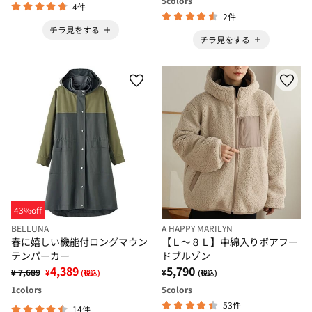
5
colors
4件
2件
チラ見をする
チラ見をする
43%off
BELLUNA
A HAPPY MARILYN
春に嬉しい機能付ロングマウン
【Ｌ～８Ｌ】中綿入りボアフー
テンパーカー
ドブルゾン
4,389
5,790
¥ 7,689
¥
¥
(税込)
(税込)
1
colors
5
colors
53件
14件