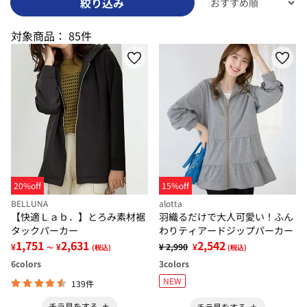
絞り込み
対象商品：
85件
20%off
15%off
BELLUNA
alotta
【快適Ｌａｂ．】とろみ素材裾
羽織るだけで大人可愛い！ふん
タックパーカー
わりティアードジップパーカー
1,751
2,631
2,542
¥
¥
¥ 2,990
¥
～
(税込)
(税込)
6
colors
3
colors
NEW
139件
チラ見をする
チラ見をする