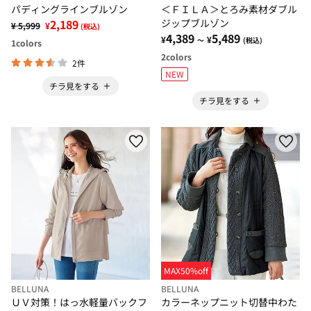
パディングラインブルゾン
＜ＦＩＬＡ＞とろみ素材ダブル
2,189
ジップブルゾン
¥ 5,999
¥
(税込)
4,389
5,489
¥
¥
～
(税込)
1
colors
2
colors
2件
NEW
チラ見をする
チラ見をする
MAX50%off
BELLUNA
BELLUNA
ＵＶ対策！はっ水軽量バックフ
カラーネップニット切替中わた