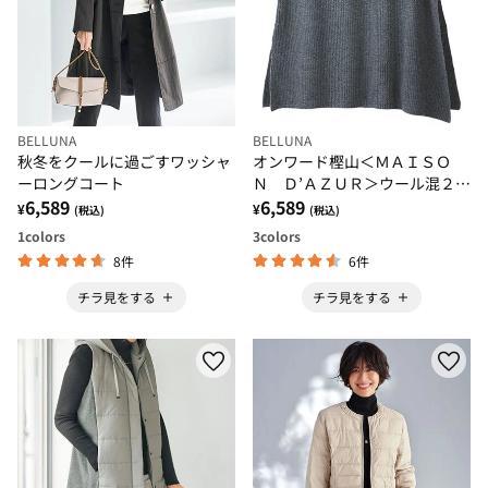
BELLUNA
BELLUNA
秋冬をクールに過ごすワッシャ
オンワード樫山＜ＭＡＩＳＯ
ーロングコート
Ｎ Ｄ’ＡＺＵＲ＞ウール混２Ｗ
6,589
ＡＹポンチョ
6,589
¥
¥
(税込)
(税込)
1
colors
3
colors
8件
6件
チラ見をする
チラ見をする