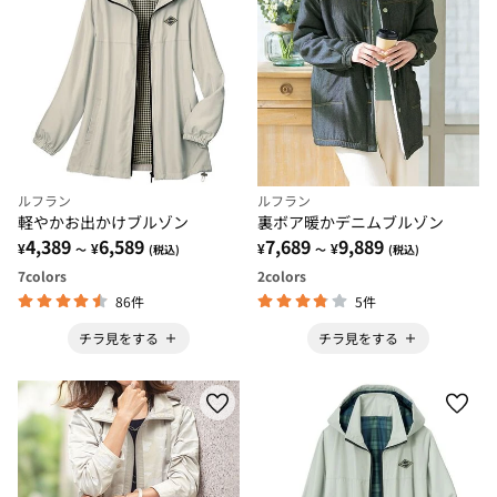
ルフラン
ルフラン
軽やかお出かけブルゾン
裏ボア暖かデニムブルゾン
4,389
6,589
7,689
9,889
¥
¥
¥
¥
～
(税込)
～
(税込)
7
colors
2
colors
86件
5件
チラ見をする
チラ見をする