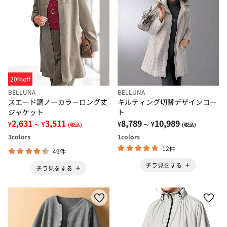
20%off
BELLUNA
BELLUNA
スエード調ノーカラーロング丈
キルティング切替デザインコー
ジャケット
ト
2,631
3,511
8,789
10,989
¥
¥
¥
¥
～
(税込)
～
(税込)
3
colors
1
colors
12件
49件
チラ見をする
チラ見をする