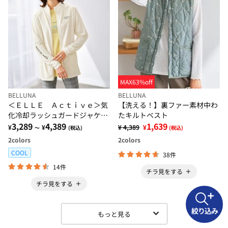
MAX63%off
BELLUNA
BELLUNA
＜ＥＬＬＥ Ａｃｔｉｖｅ＞気
【洗える！】裏ファー素材中わ
化冷却ラッシュガードジャケッ
たキルトベスト
ト
3,289
4,389
1,639
¥
¥
¥ 4,389
¥
～
(税込)
(税込)
2
colors
2
colors
COOL
38件
14件
チラ見をする
チラ見をする
絞り込み
もっと見る