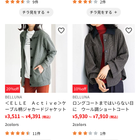
9件
2件
チラ見をする
チラ見をする
20%off
10%off
BELLUNA
BELLUNA
＜ＥＬＬＥ Ａｃｔｉｖｅ＞ケ
ロングコートまではいらない日
ーブル柄ジャカードジャケット
に ウール調ショートコート
3,511
4,391
5,930
7,910
¥
¥
¥
¥
～
(税込)
～
(税込)
2
colors
2
colors
11件
1件