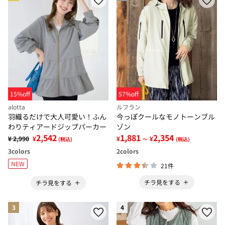
15%off
57%off
alotta
ルフラン
羽織るだけで大人可愛い！ふん
今っぽクールなモノトーンブル
わりティアードジップパーカー
ゾン
2,542
1,881
2,354
¥ 2,990
¥
¥
¥
(税込)
～
(税込)
3
colors
2
colors
NEW
21件
チラ見をする
チラ見をする
3
4