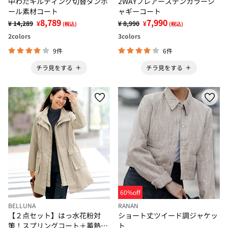
中わたキルティング切替ダンボ
2WAYフレアーステンカラーシ
ール素材コート
ャギーコート
8,789
7,990
¥ 14,289
¥
¥ 8,990
¥
(税込)
(税込)
2
colors
3
colors
9件
6件
チラ見をする
チラ見をする
60%off
BELLUNA
RANAN
【２点セット】はっ水花粉対
ショート丈ツイード調ジャケッ
策！スプリングコート＋蓄熱中
ト