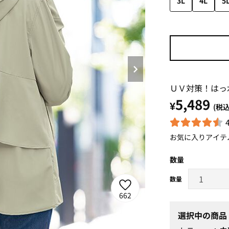
3L
4L
5
ＵＶ対策！はっ
5,489
¥
(税込
お気に入りアイテ
数量
662
選択中の商品