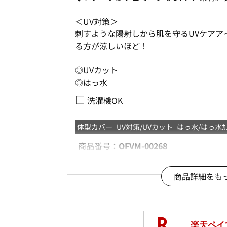
＜UV対策＞
刺すような陽射しから肌を守るUVケアア
る方が涼しいほど！
◎UVカット
◎はっ水
□
洗濯機OK
体型カバー
UV対策/UVカット
はっ水/はっ水
商品番号：
OFVM-00268
商品詳細をも