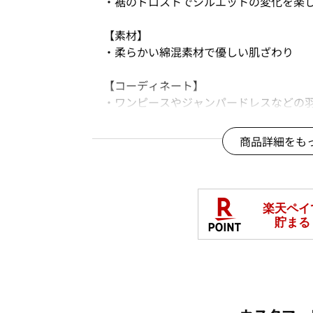
・裾のドロストでシルエットの変化を楽
【素材】
・柔らかい綿混素材で優しい肌ざわり
【コーディネート】
・ワンピースやジャンパードレスなどの
・羽織るだけで旬顔コーデが決まる！
・日よけとして着たり、肌寒い時の羽織
商品詳細をも
※商品画像は、光の当たり具合やパソコ
より、実際の色味と異なって見える場合
※店舗とWEBの販売時期は異なる場合が
※一部お取り扱いの無い店舗もございま
している店舗もございます。予めご了承
□
洗濯機OK(ネット使用)
夏号