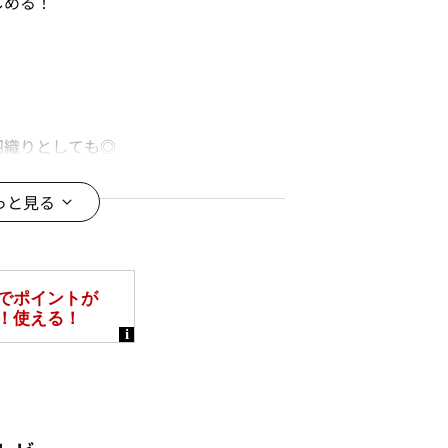
しめる！
羽織りとしても◎
として、長く活躍してくれる
っと見る
ンやスマートフォンなどの閲覧環境に
がございます。予めご了承ください。
ございます。
す。また、時期によっては販売を終了
ください。