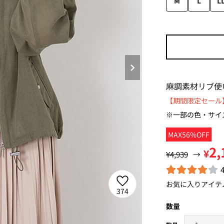
M
L
L
麻調素材リブ使
【期間限定セール】
※一部の色・サイ
MAX56%OFF
2,
¥
¥4,939
→
お気に入りアイテ
374
数量