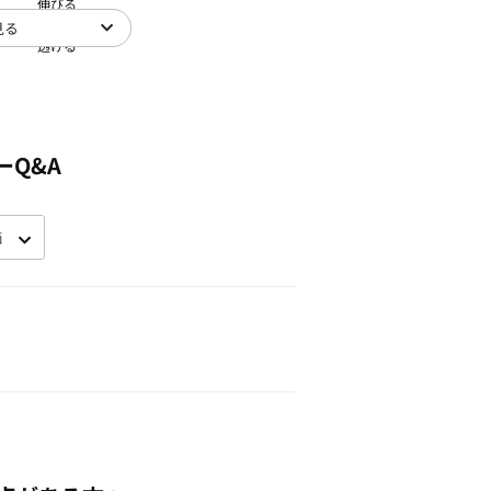
伸びる
見る
透ける
ーQ&A