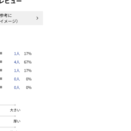
レビュー
参考に
イメージ）
1人
17%
4人
67%
1人
17%
0人
0%
0人
0%
大きい
厚い