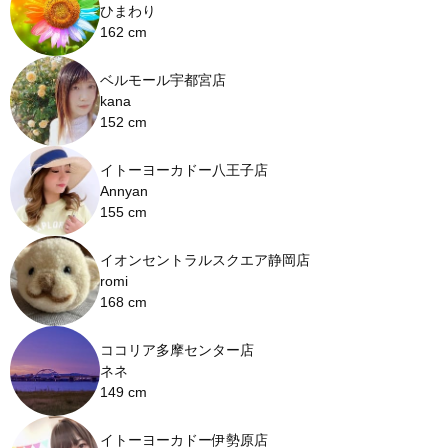
ひまわり
162 cm
ベルモール宇都宮店
kana
152 cm
イトーヨーカドー八王子店
Annyan
155 cm
イオンセントラルスクエア静岡店
romi
168 cm
ココリア多摩センター店
ネネ
149 cm
イトーヨーカドー伊勢原店