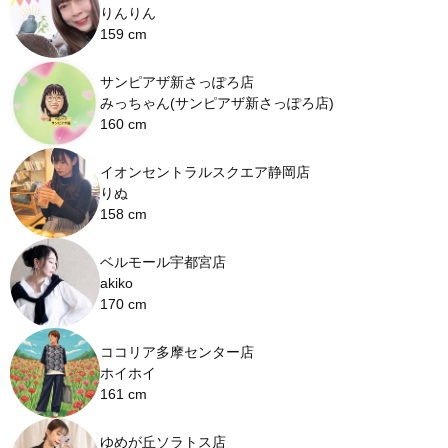
りんりん
159 cm
サンピアザ新さっぽろ店
みっちゃん(サンピアザ新さっぽろ店)
160 cm
イオンセントラルスクエア静岡店
りぬ
158 cm
ベルモール宇都宮店
akiko
170 cm
ココリア多摩センター店
ホイホイ
161 cm
ゆめが丘ソラトス店