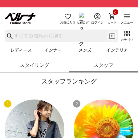
0
お気に入り
カタログ
ログイン
カート
メニュー
カテゴリ
レディース
インナー
メンズ
インテリア
スタイリング
スタッフ
スタッフランキング
1
2