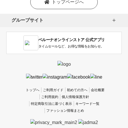
トップページへ
グループサイト
ベルーナオンラインストア 公式アプリ
タイムセールなど、お得な情報をお知らせ。
トップへ
ご利用ガイド
初めての方へ
会社概要
ご利用規約
個人情報保護方針
特定商取引法に基づく表示
キーワード一覧
ファッション情報まとめ