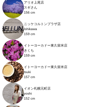
アリオ上尾店
スギさん
156 cm
ニッケコルトンプラザ店
Ishikawa
159 cm
イトーヨーカドー東久留米店
きくち
159 cm
イトーヨーカドー東久留米店
tsuki
157 cm
イオン札幌元町店
yoshi
152 cm