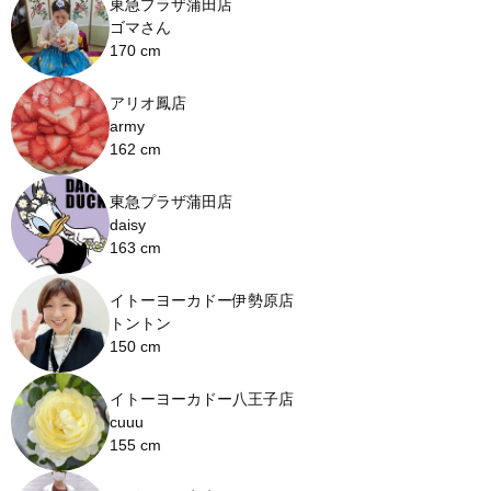
東急プラザ蒲田店
ゴマさん
170 cm
アリオ鳳店
army
162 cm
東急プラザ蒲田店
daisy
163 cm
イトーヨーカドー伊勢原店
トントン
150 cm
イトーヨーカドー八王子店
cuuu
155 cm