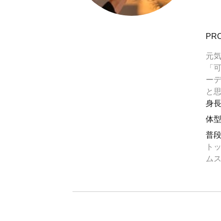
PRO
元気
「
ー
と思
身
体
普
トッ
ムス