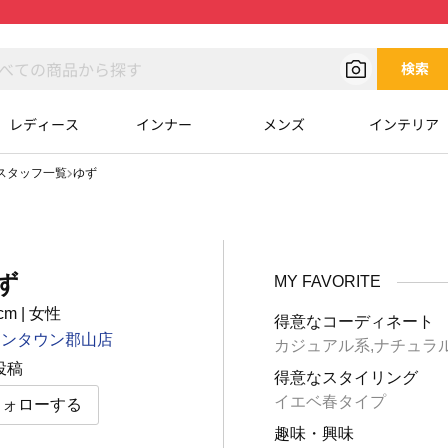
検索
レディース
インナー
メンズ
インテリア
スタッフ一覧
ゆず
ず
MY FAVORITE
cm
|
⼥性
得意なコーディネート
オンタウン郡山店
カジュアル系,ナチュラ
 投稿
得意なスタイリング
イエベ春タイプ
フォローする
趣味・興味