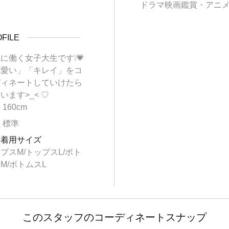
ドラマ映画鑑賞・アニ
FILE
に働く女子大生です❕💗
可愛い」「キレイ」をコ
ディネートしていけたら
います>_< ♡
長
160cm
型
標準
段着用サイズ
プスM/トップスL/ボト
M/ボトムスL
このスタッフのコーディネートスナップ