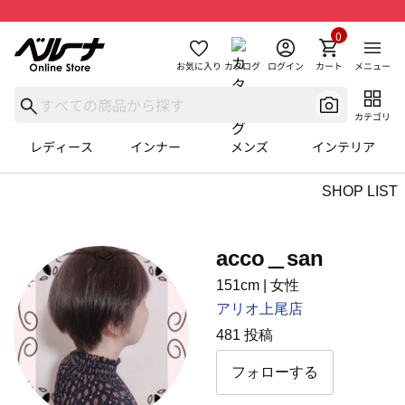
0
お気に入り
カタログ
ログイン
カート
メニュー
カテゴリ
レディース
インナー
メンズ
インテリア
SHOP LIST
acco＿san
151cm
|
⼥性
アリオ上尾店
481 投稿
フォローする