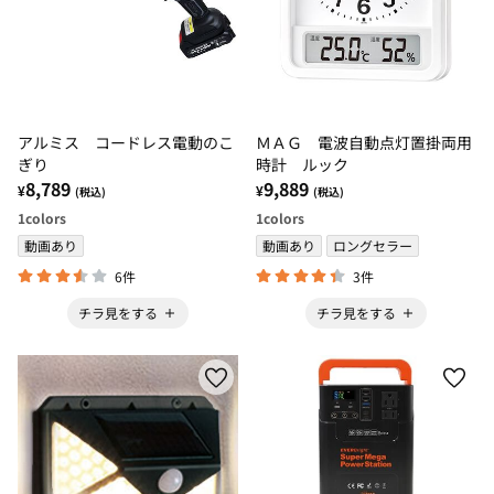
アルミス コードレス電動のこ
ＭＡＧ 電波自動点灯置掛両用
ぎり
時計 ルック
8,789
9,889
¥
¥
(税込)
(税込)
1
colors
1
colors
動画あり
動画あり
ロングセラー
6件
3件
チラ見をする
チラ見をする