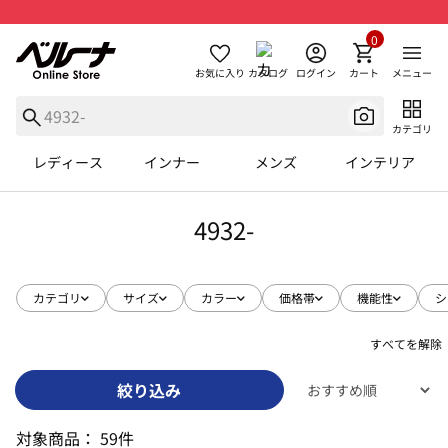
0
お気に入り
カタログ
ログイン
カート
メニュー
カテゴリ
レディース
インナー
メンズ
インテリア
4932-
カテゴリ
サイズ
カラー
価格帯
機能性
シ
すべてを解除
絞り込み
対象商品：
59件