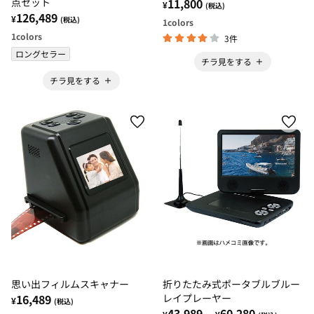
点セット
11,800
¥
(税込)
126,489
¥
(税込)
1
colors
1
colors
3件
ロングセラー
チラ見をする
チラ見をする
思い出フィルムスキャナー
折りたたみ式ポータブルブルー
16,489
レイプレーヤー
¥
(税込)
43,989
60,280