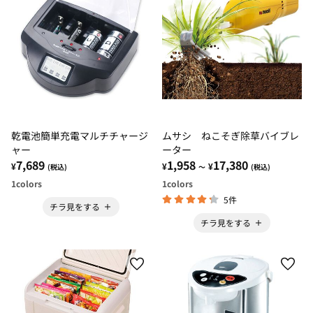
乾電池簡単充電マルチチャージ
ムサシ ねこそぎ除草バイブレ
ャー
ーター
7,689
1,958
17,380
¥
¥
¥
(税込)
～
(税込)
1
colors
1
colors
5件
チラ見をする
チラ見をする