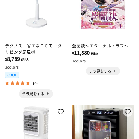
テクノス 省エネＤＣモーター
蒼蘭訣～エターナル・ラブ～
リビング扇風機
11,880
¥
(税込)
8,789
¥
(税込)
1
colors
3
colors
チラ見をする
COOL
1件
チラ見をする