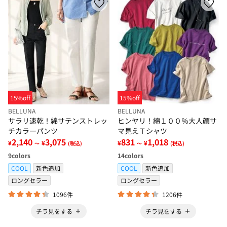
15%off
15%off
BELLUNA
BELLUNA
サラリ速乾！綿サテンストレッ
ヒンヤリ！綿１００％大人顔サ
チカラーパンツ
マ見えＴシャツ
2,140
3,075
831
1,018
¥
¥
¥
¥
～
(税込)
～
(税込)
9
colors
14
colors
COOL
新色追加
COOL
新色追加
ロングセラー
ロングセラー
1096件
1206件
チラ見をする
チラ見をする