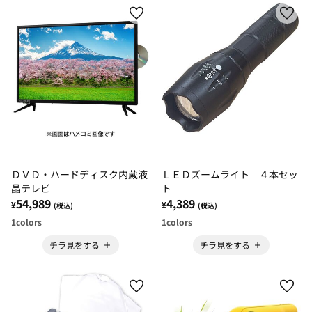
ＤＶＤ・ハードディスク内蔵液
ＬＥＤズームライト ４本セッ
晶テレビ
ト
54,989
4,389
¥
¥
(税込)
(税込)
1
colors
1
colors
チラ見をする
チラ見をする