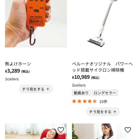
熊よけホーン
ベルーナオリジナル パワーヘ
3,289
ッド搭載サイクロン掃除機
¥
(税込)
10,989
¥
(税込)
1
colors
2
colors
チラ見をする
動画あり
ロングセラー
10件
チラ見をする