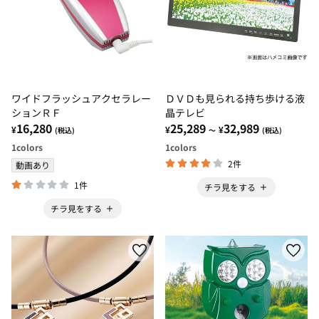
ワイドフラッシュアクセラレー
ＤＶＤも見られる持ち歩ける液
ションＲＦ
晶テレビ
16,280
25,289
32,989
¥
¥
¥
(税込)
～
(税込)
1
colors
1
colors
2件
動画あり
1件
チラ見をする
チラ見をする