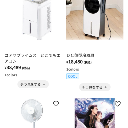
ユアサプライムス どこでもエ
ＤＣ薄型冷風扇
アコン
18,480
¥
(税込)
38,489
¥
(税込)
1
colors
1
colors
COOL
チラ見をする
チラ見をする