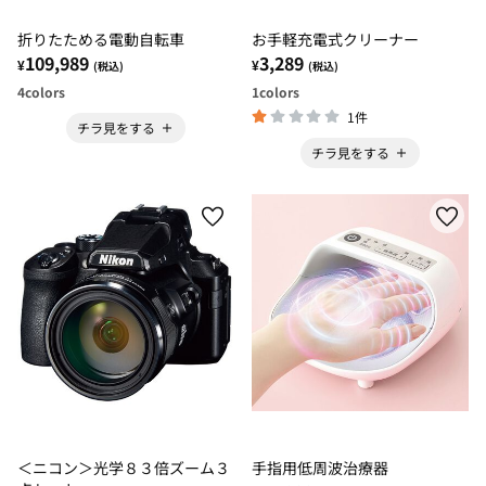
折りたためる電動自転車
お手軽充電式クリーナー
109,989
3,289
¥
¥
(税込)
(税込)
4
colors
1
colors
1件
チラ見をする
チラ見をする
＜ニコン＞光学８３倍ズーム３
手指用低周波治療器