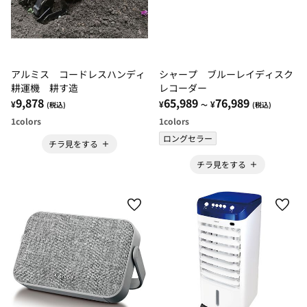
アルミス コードレスハンディ
シャープ ブルーレイディスク
耕運機 耕す造
レコーダー
9,878
65,989
76,989
¥
¥
¥
(税込)
～
(税込)
1
colors
1
colors
ロングセラー
チラ見をする
チラ見をする