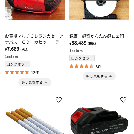
お買得マルチＣＤラジカセ ア
録画・録音かんたん録右ェ門
ナバス ＣＤ・カセット・ラジ
38,489
¥
(税込)
オ 乾電池ＯＫ 安心の日本語
7,689
¥
(税込)
1
colors
表示
1
colors
ロングセラー
ロングセラー
3件
12件
チラ見をする
チラ見をする