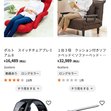
ポルト スイッチチェアプレミ
１台３役 クッション付きソフ
アム８
ァベッド＜ソファーベッド・ベ
16,489
ット・リクライニング・一人掛
32,989
¥
¥
(税込)
(税込)
け・シンプル・無地＞
2
colors
6
colors
動画あり
ロングセラー
ロングセラー
18件
1件
チラ見をする
チラ見をする