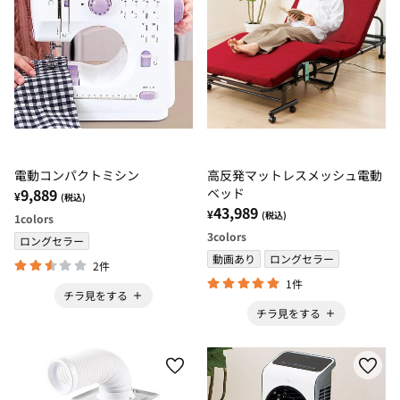
電動コンパクトミシン
高反発マットレスメッシュ電動
9,889
ベッド
¥
(税込)
43,989
¥
(税込)
1
colors
3
colors
ロングセラー
動画あり
ロングセラー
2件
1件
チラ見をする
チラ見をする