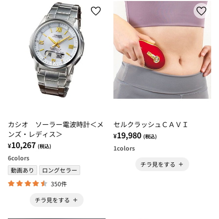
カシオ ソーラー電波時計＜メ
セルクラッシュＣＡＶＩ
ンズ・レディス＞
19,980
¥
(税込)
10,267
¥
(税込)
1
colors
6
colors
チラ見をする
動画あり
ロングセラー
350件
チラ見をする