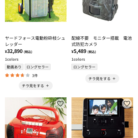
ヤードフォース電動粉砕枝シュ
配線不要 モニター搭載 電池
レッダー
式防犯カメラ
32,890
5,489
¥
¥
(税込)
(税込)
1
colors
1
colors
動画あり
ロングセラー
ロングセラー
3件
チラ見をする
チラ見をする