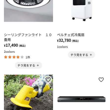
シーリングファンライト １０
ペルチェ式冷風扇
畳用
32,780
¥
(税込)
17,490
¥
(税込)
1
colors
2
colors
チラ見をする
1件
チラ見をする