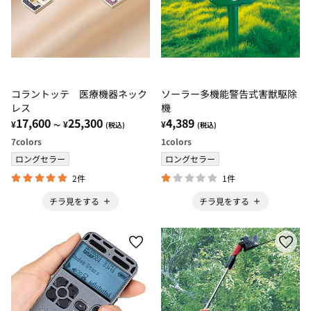
コラントッテ 医療機器ネック
ソーラー多機能警告式害獣駆除
レス
機
17,600
25,300
4,389
¥
¥
¥
～
(税込)
(税込)
7
colors
1
colors
ロングセラー
ロングセラー
2件
1件
チラ見をする
チラ見をする