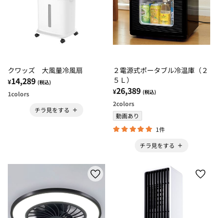
クワッズ 大風量冷風扇
２電源式ポータブル冷温庫（２
14,289
５Ｌ）
¥
(税込)
26,389
¥
(税込)
1
colors
2
colors
チラ見をする
動画あり
1件
チラ見をする