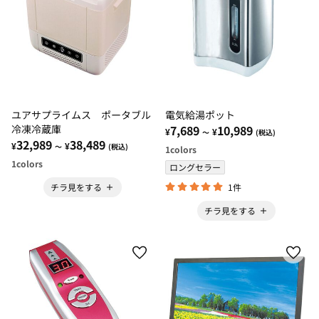
ユアサプライムス ポータブル
電気給湯ポット
冷凍冷蔵庫
7,689
10,989
¥
¥
～
(税込)
32,989
38,489
¥
¥
～
(税込)
1
colors
1
colors
ロングセラー
1件
チラ見をする
チラ見をする