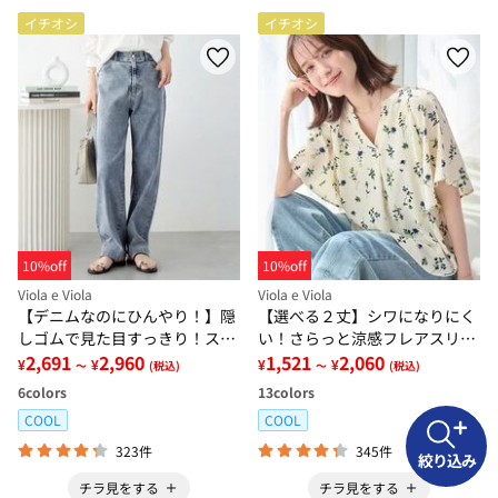
イチオシ
イチオシ
10%off
10%off
Viola e Viola
Viola e Viola
【デニムなのにひんやり！】隠
【選べる２丈】シワになりにく
しゴムで見た目すっきり！スト
い！さらっと涼感フレアスリー
レッチ楽ちんデニム
2,691
2,960
ブブラウス
1,521
2,060
¥
¥
¥
¥
～
(税込)
～
(税込)
6
colors
13
colors
COOL
COOL
323件
345件
絞り込み
チラ見をする
チラ見をする