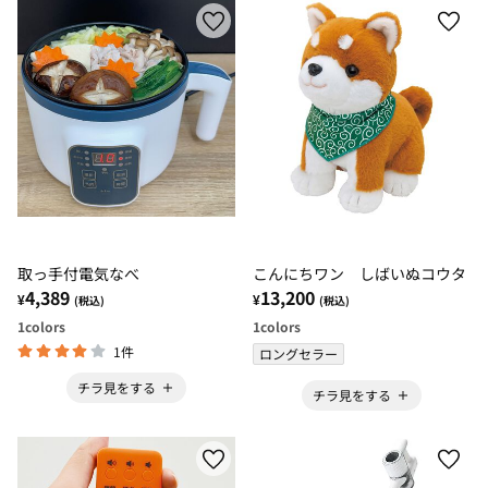
取っ手付電気なべ
こんにちワン しばいぬコウタ
4,389
13,200
¥
¥
(税込)
(税込)
1
colors
1
colors
1件
ロングセラー
チラ見をする
チラ見をする