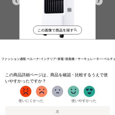
この画像で商品を探す
ファッション通販 ベルーナ
インテリア
家電
扇風機・サーキュレーター
ペルチ
1
この商品詳細ページは、商品を確認・比較するうえで使
か
いやすかったですか？
ら
5
ま
で
使いにくかった
使いやすかった
の
オ
次