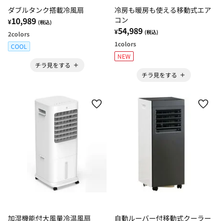
ダブルタンク搭載冷風扇
冷房も暖房も使える移動式エア
10,989
コン
¥
(税込)
54,989
¥
(税込)
2
colors
1
colors
COOL
NEW
チラ見をする
チラ見をする
加湿機能付大風量冷温風扇
自動ルーバー付移動式クーラー