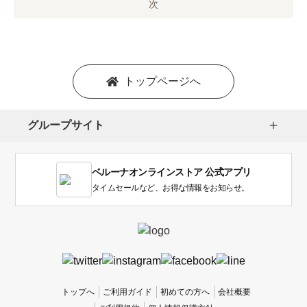
オ
次
プ
シ
ョ
ン
を
トップページへ
選
択
し
グループサイト
ま
す。
1
ベルーナオンラインストア 公式アプリ
は
使
タイムセールなど、お得な情報をお知らせ。
い
に
く
か
っ
た
、
トップへ
ご利用ガイド
初めての方へ
会社概要
5