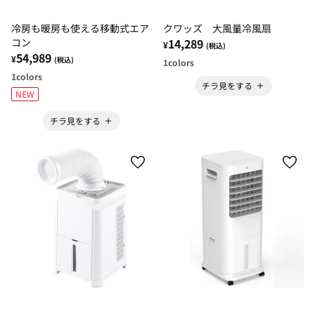
冷房も暖房も使える移動式エア
クワッズ 大風量冷風扇
コン
14,289
¥
(税込)
54,989
¥
(税込)
1
colors
1
colors
チラ見をする
NEW
チラ見をする