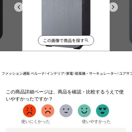
この画像で商品を探す
ファッション通販 ベルーナ
インテリア
家電
扇風機・サーキュレーター
ユアサ
1
この商品詳細ページは、商品を確認・比較するうえで使
か
いやすかったですか？
ら
5
ま
で
使いにくかった
使いやすかった
の