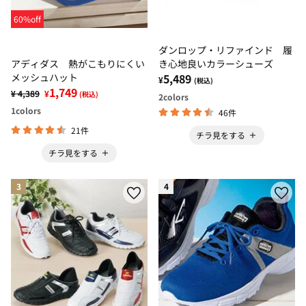
60%off
ダンロップ・リファインド 履
アディダス 熱がこもりにくい
き心地良いカラーシューズ
メッシュハット
5,489
¥
(税込)
1,749
¥ 4,389
¥
(税込)
2
colors
1
colors
46件
21件
チラ見をする
チラ見をする
3
4