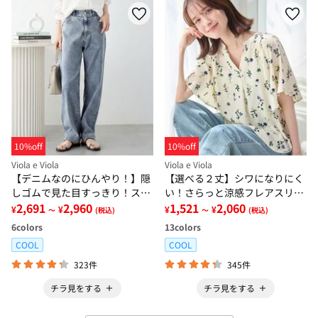
10%off
10%off
Viola e Viola
Viola e Viola
【デニムなのにひんやり！】隠
【選べる２丈】シワになりにく
しゴムで見た目すっきり！スト
い！さらっと涼感フレアスリー
レッチ楽ちんデニム
2,691
2,960
ブブラウス
1,521
2,060
¥
¥
¥
¥
～
(税込)
～
(税込)
6
colors
13
colors
COOL
COOL
323件
345件
チラ見をする
チラ見をする