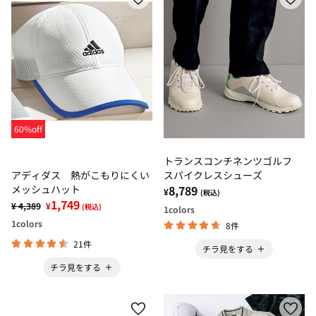
60%off
トランスコンチネンツゴルフ
アディダス 熱がこもりにくい
スパイクレスシューズ
メッシュハット
8,789
¥
(税込)
1,749
¥ 4,389
¥
(税込)
1
colors
1
colors
8件
21件
チラ見をする
チラ見をする