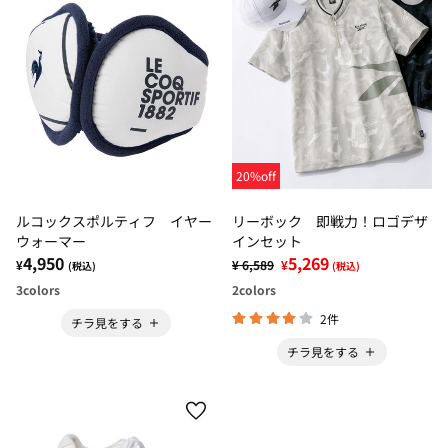
20%off
ルコックスポルティフ イヤー
リーボック 即戦力！ロゴデザ
ウォーマー
インセット
4,950
5,269
¥
¥ 6,589
¥
(税込)
(税込)
3
colors
2
colors
2件
チラ見をする
チラ見をする