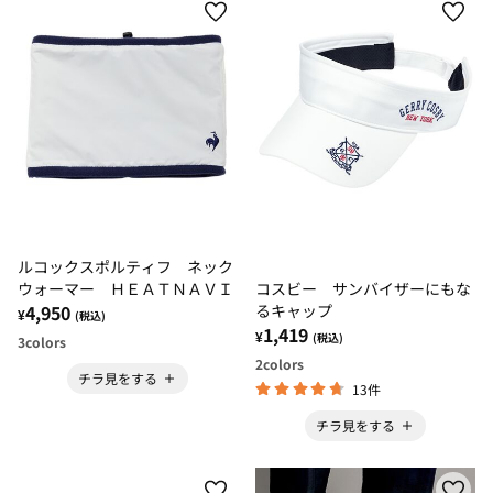
ルコックスポルティフ ネック
ウォーマー ＨＥＡＴＮＡＶＩ
コスビー サンバイザーにもな
4,950
るキャップ
¥
(税込)
1,419
¥
(税込)
3
colors
2
colors
チラ見をする
13件
チラ見をする