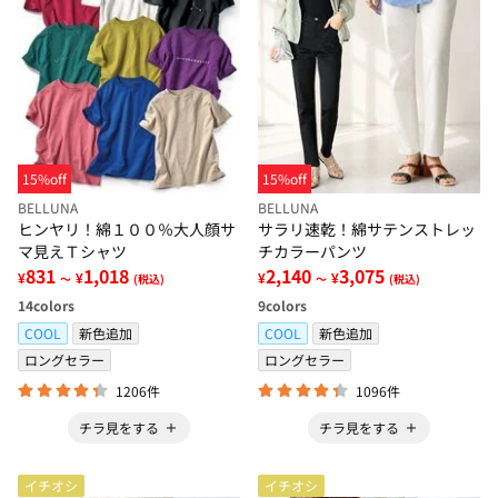
15%off
15%off
BELLUNA
BELLUNA
ヒンヤリ！綿１００％大人顔サ
サラリ速乾！綿サテンストレッ
マ見えＴシャツ
チカラーパンツ
831
1,018
2,140
3,075
¥
¥
¥
¥
～
(税込)
～
(税込)
14
colors
9
colors
COOL
新色追加
COOL
新色追加
ロングセラー
ロングセラー
1206件
1096件
チラ見をする
チラ見をする
イチオシ
イチオシ