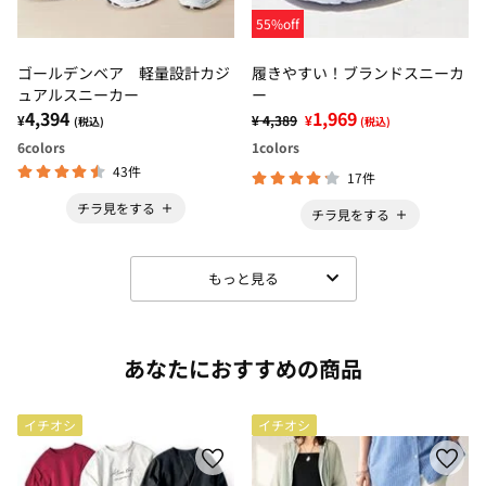
55%off
ゴールデンベア 軽量設計カジ
履きやすい！ブランドスニーカ
ュアルスニーカー
ー
4,394
1,969
¥
¥ 4,389
¥
(税込)
(税込)
6
colors
1
colors
43件
17件
チラ見をする
チラ見をする
もっと見る
あなたにおすすめの商品
イチオシ
イチオシ