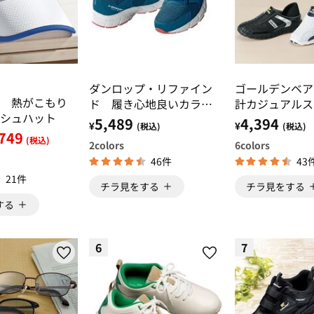
ダンロップ・リファイン
ゴールデンベア
 熱がこもり
ド 履き心地良いカラー
計カジュアルス
シュハット
シューズ
5,489
4,394
¥
¥
(税込)
(税込)
749
(税込)
2
colors
6
colors
46件
43
21件
チラ見をする
チラ見をする
する
6
7