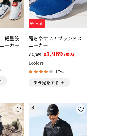
55%off
 軽量設
履きやすい！ブランドス
ニーカー
ニーカー
1,969
¥
¥ 4,389
(税込)
1
colors
件
17件
チラ見をする
8