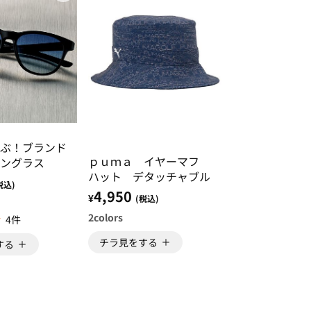
ぶ！ブランド
ｐｕｍａ イヤーマフ
ングラス
ハット デタッチャブル
税込)
4,950
¥
(税込)
2
colors
4件
チラ見をする
する