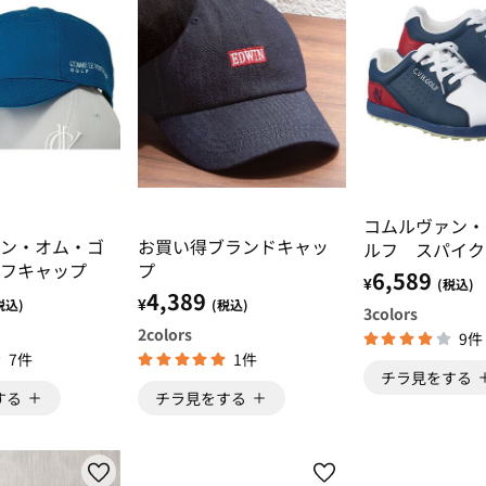
コムルヴァン・
ン・オム・ゴ
お買い得ブランドキャッ
ルフ スパイク
フキャップ
プ
ーズ
6,589
¥
(税込)
4,389
¥
税込)
(税込)
3
colors
2
colors
9件
7件
1件
チラ見をする
する
チラ見をする