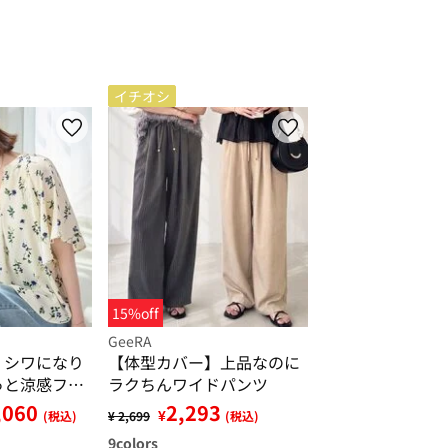
イチオシ
15%off
GeeRA
】シワになり
【体型カバー】上品なのに
っと涼感フレ
ラクちんワイドパンツ
ラウス
,060
2,293
¥
(税込)
¥ 2,699
(税込)
9
colors