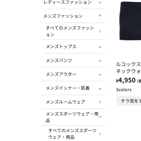
レディースファッション
メンズファッション
すべてのメンズファッシ
ョン
メンズトップス
メンズパンツ
ルコック
ネックウォ
メンズアウター
ＡＴＮＡＶ
4,950
¥
(
メンズインナー・肌着
3
colors
チラ見を
メンズルームウェア
メンズスポーツウェア・用
品
すべてのメンズスポーツ
ウェア・用品