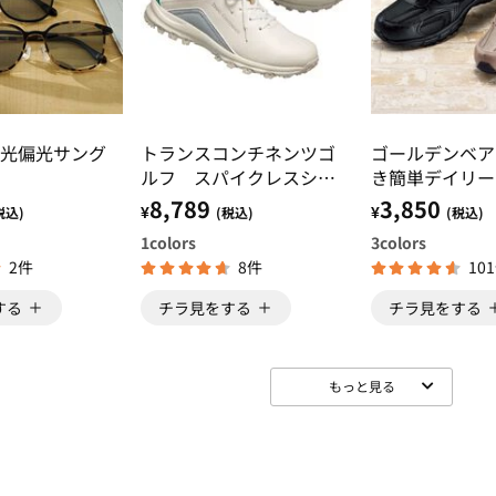
光偏光サング
トランスコンチネンツゴ
ゴールデンベア
ルフ スパイクレスシュ
き簡単デイリー
ーズ
ー
8,789
3,850
¥
¥
税込)
(税込)
(税込)
1
colors
3
colors
2件
8件
10
する
チラ見をする
チラ見をする
もっと見る