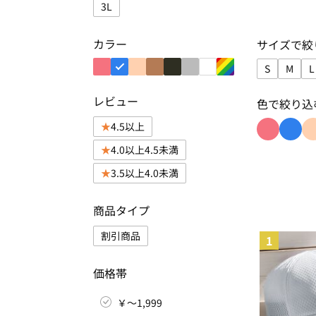
3L
カラー
サイズで絞
S
M
L
サイズで絞り
サイズ
レビュー
色で絞り込
4.5以上
色で絞り込
色で絞
4.0以上4.5未満
3.5以上4.0未満
商品タイプ
割引商品
1
価格帯
￥～1,999