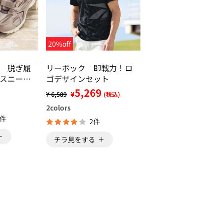
20%off
 脱ぎ履
リーボック 即戦力！ロ
スニーカ
ゴデザインセット
5,269
¥
¥ 6,589
(税込)
2
colors
1件
2件
チラ見をする