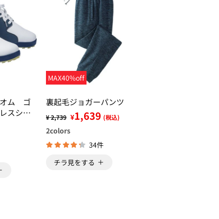
MAX40%off
オム ゴ
裏起毛ジョガーパンツ
レスシュ
1,639
¥
¥ 2,739
(税込)
2
colors
34件
チラ見をする