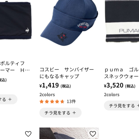
スポルティフ
コスビー サンバイザー
ｐｕｍａ ゴル
ーマー ＨＥ
にもなるキャップ
スネックウォー
Ｉ
税込)
ーシックロゴ
1,419
3,520
¥
¥
(税込)
(税込)
2
colors
2
colors
する
13件
チラ見をする
チラ見をする