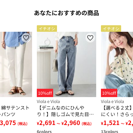
あなたにおすすめの商品
イチオシ
イチオシ
10%off
10%off
Viola e Viola
Viola e Viola
！綿サテンスト
【デニムなのにひんや
【選べる２丈
ーパンツ
り！】隠しゴムで見た目す
にくい！さら
っきり！ストレッチ楽ちん
アスリーブブ
3,075
2,691
2,960
1,521
2
¥
¥
¥
¥
(税込)
～
(税込)
～
デニム
6
colors
13
colors