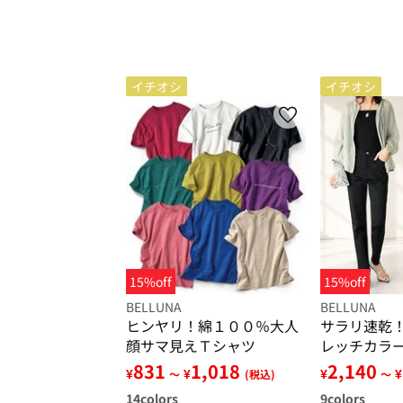
イチオシ
イチオシ
15%off
15%off
BELLUNA
BELLUNA
ヒンヤリ！綿１００％大人
サラリ速乾
顔サマ見えＴシャツ
レッチカラ
831
1,018
2,140
¥
¥
¥
¥
～
(税込)
～
14
colors
9
colors