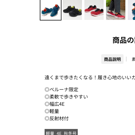
商品の
商品説明
遠くまで歩きたくなる！履き心地のいい
◎ベルーナ限定
◎柔軟で歩きやすい
◎幅広4E
◎軽量
◎反射材付
軽量
4E
秋冬号