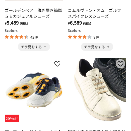
ゴールデンベア 脱ぎ履き簡単
コムルヴァン・オム ゴルフ
５Ｅカジュアルシューズ
スパイクレスシューズ
5,489
6,589
¥
¥
(税込)
(税込)
8
colors
3
colors
42件
9件
チラ見をする
チラ見をする
20%off