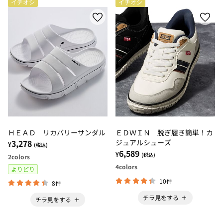
イチオシ
イチオシ
ＨＥＡＤ リカバリーサンダル
ＥＤＷＩＮ 脱ぎ履き簡単！カ
3,278
ジュアルシューズ
¥
(税込)
6,589
¥
(税込)
2
colors
4
colors
よりどり
10件
8件
チラ見をする
チラ見をする