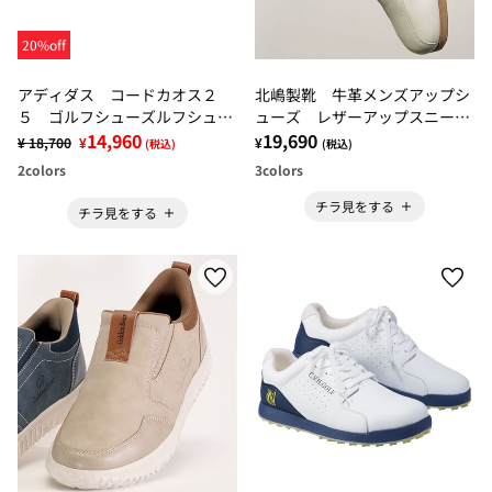
20%off
アディダス コードカオス２
北嶋製靴 牛革メンズアップシ
５ ゴルフシューズルフシュー
ューズ レザーアップスニーカ
ズ
14,960
ー
19,690
¥ 18,700
¥
¥
(税込)
(税込)
2
colors
3
colors
チラ見をする
チラ見をする