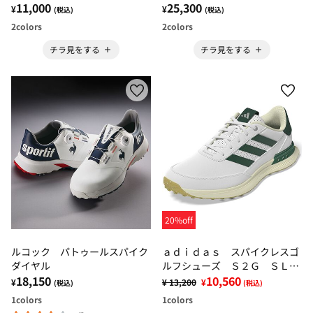
11,000
25,300
¥
¥
(税込)
(税込)
2
colors
2
colors
チラ見をする
チラ見をする
20%off
ルコック パトゥールスパイク
ａｄｉｄａｓ スパイクレスゴ
ダイヤル
ルフシューズ Ｓ２Ｇ ＳＬレ
18,150
ザー ２４
10,560
¥
¥ 13,200
¥
(税込)
(税込)
1
colors
1
colors