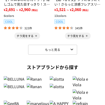
しゴムで見た目すっきり！スト
い！さらっと涼感フレアスリー
レッチ楽ちんデニム
2,691
2,960
ブブラウス
1,521
2,060
¥
¥
¥
¥
～
(税込)
～
(税込)
6
colors
13
colors
COOL
COOL
323件
345件
チラ見をする
チラ見をする
もっと見る
ストアブランドから探す