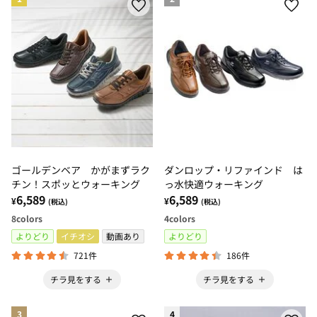
ゴールデンベア かがまずラク
ダンロップ・リファインド は
チン！スポッとウォーキング
っ水快適ウォーキング
6,589
6,589
¥
¥
(税込)
(税込)
8
colors
4
colors
よりどり
イチオシ
動画あり
よりどり
721件
186件
チラ見をする
チラ見をする
3
4