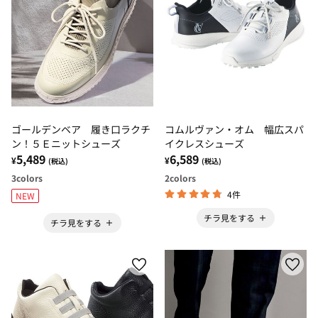
ゴールデンベア 履き口ラクチ
コムルヴァン・オム 幅広スパ
ン！５Ｅニットシューズ
イクレスシューズ
5,489
6,589
¥
¥
(税込)
(税込)
3
colors
2
colors
4件
NEW
チラ見をする
チラ見をする