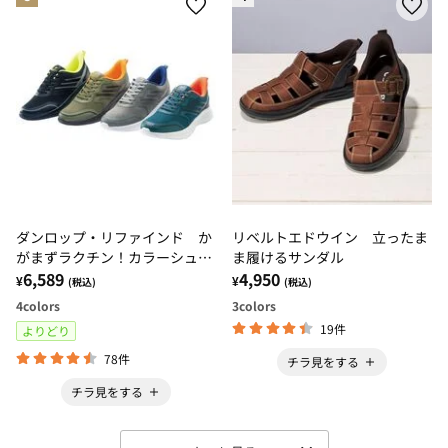
ダンロップ・リファインド か
リベルトエドウイン 立ったま
がまずラクチン！カラーシュー
ま履けるサンダル
ズ
6,589
4,950
¥
¥
(税込)
(税込)
4
colors
3
colors
19件
よりどり
78件
チラ見をする
チラ見をする