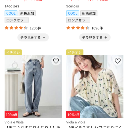
14
colors
9
colors
COOL
新色追加
COOL
新色追加
ロングセラー
ロングセラー
1206件
1096件
チラ見をする
チラ見をする
イチオシ
イチオシ
10%off
10%off
Viola e Viola
Viola e Viola
【デニムなのにひんやり！】隠
【選べる２丈】シワになりにく