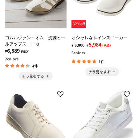
32%off
コムルヴァン・オム 洗練ヒー
オシャレなレインスニーカー
ルアップスニーカー
5,984
¥ 8,800
¥
(税込)
6,589
¥
(税込)
3
colors
2
colors
1件
4件
チラ見をする
チラ見をする