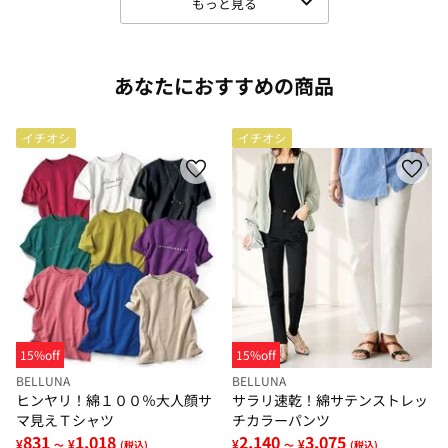
もっと見る
あなたにおすすめの商品
イチオシ
イチオシ
15%off
15%off
BELLUNA
BELLUNA
ヒンヤリ！綿１００％大人顔サ
サラリ速乾！綿サテンストレッ
マ見えＴシャツ
チカラーパンツ
831
1,018
2,140
3,075
¥
¥
¥
¥
～
(税込)
～
(税込)