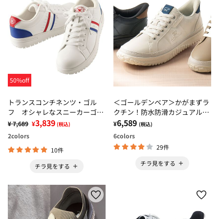
50%off
トランスコンチネンツ・ゴル
＜ゴールデンベア＞かがまずラ
フ オシャレなスニーカーゴル
クチン！防水防滑カジュアルシ
フシューズ
3,839
ューズ
6,589
¥ 7,689
¥
¥
(税込)
(税込)
2
colors
6
colors
29件
10件
チラ見をする
チラ見をする