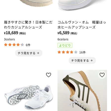
履きやすさに驚き！日本製こだ
コムルヴァン・オム 軽量はっ
わりカジュアルシューズ
水ヒールアップシューズ
18,689
6,589
¥
¥
(税込)
(税込)
3
colors
6
colors
6件
よりどり
16件
チラ見をする
チラ見をする