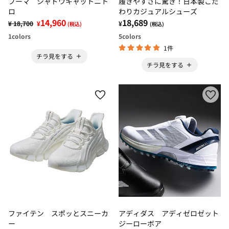
プーマ シャドウキャットニト
履きやすさに驚き！日本製こだ
ロ
わりカジュアルシューズ
14,960
18,689
¥ 18,700
¥
¥
(税込)
(税込)
1
colors
5
colors
1件
チラ見をする
チラ見をする
ファイテン スポッとスニーカ
アディダス アディゼロゼット
ー
ジーローボア