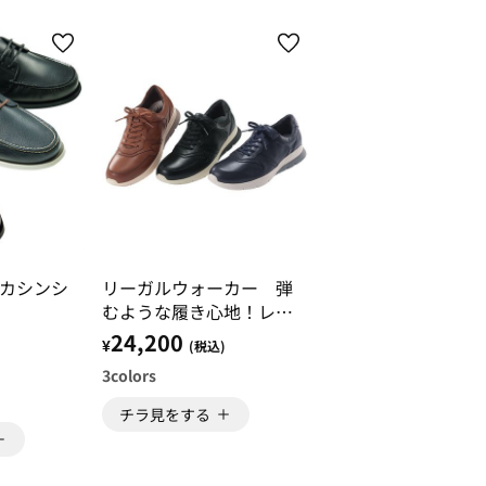
カシンシ
リーガルウォーカー 弾
むような履き心地！レザ
ーウォーキングシューズ
24,200
¥
)
(税込)
3
colors
チラ見をする