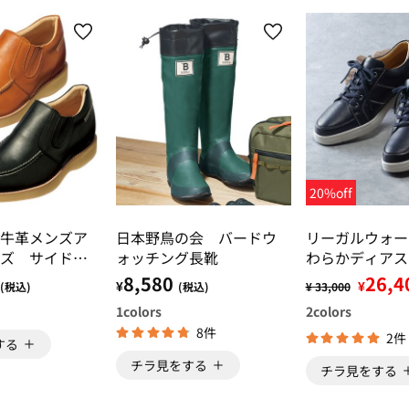
20%off
牛革メンズア
日本野鳥の会 バードウ
リーガルウォー
ズ サイドゴ
ォッチング長靴
わらかディアス
ン
ーズ
8,580
26,4
¥
¥
(税込)
(税込)
¥ 33,000
1
colors
2
colors
8件
2件
する
チラ見をする
チラ見をする