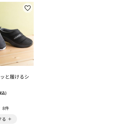
ッと履けるシ
税込)
8件
する