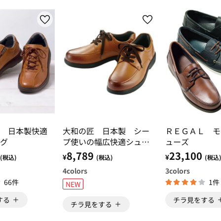
 日本製快適
大和の匠 日本製 シー
ＲＥＧＡＬ モ
グ
プ使いの幅広快適シュー
ューズ
ズ
8,789
23,100
¥
¥
(税込)
(税込)
(税込
4
colors
3
colors
66件
1件
NEW
する
チラ見をする
チラ見をする