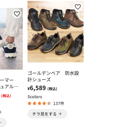
ゴールデンベア 防水設
計シューズ
パーマー
ュアルス
6,589
¥
(税込)
(税込)
5
colors
137件
件
チラ見をする