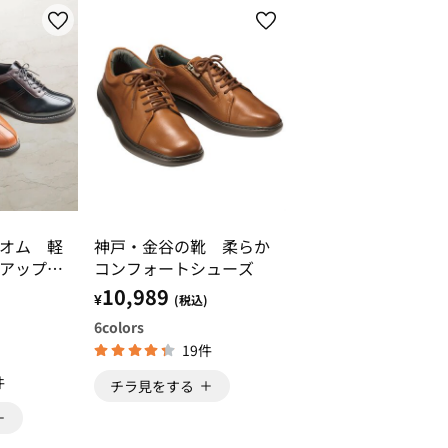
オム 軽
神戸・金谷の靴 柔らか
アップシ
コンフォートシューズ
10,989
¥
(税込)
6
colors
19件
件
チラ見をする