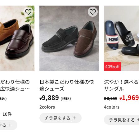
40%off
だわり仕様の
日本製こだわり仕様の快
涼やか！選べる
広快適シュー
適シューズ
サンダル
9,889
1,969
¥
¥
税込)
(税込)
¥ 3,289
2
colors
4
colors
10件
チラ見をする
チラ見をする
する