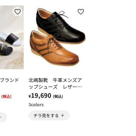
ブランド
北嶋製靴 牛革メンズア
ップシューズ レザーア
ップスニーカー
19,690
¥
(税込)
(税込)
3
colors
チラ見をする