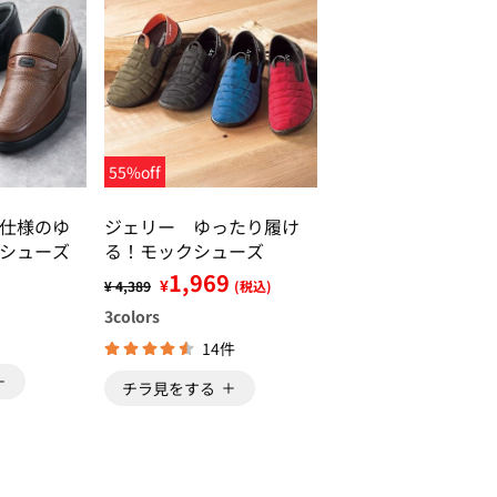
55%off
仕様のゆ
ジェリー ゆったり履け
シューズ
る！モックシューズ
1,969
¥
¥ 4,389
(税込)
3
colors
14件
チラ見をする