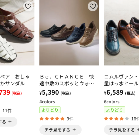
ベア おしゃ
Ｂｅ．ＣＨＡＮＣＥ 快
コムルヴァン・
かサンダル
適中敷のスポッとウォー
量はっ水ヒール
キング
ューズ
739
5,390
6,589
¥
¥
(税込)
(税込)
(税込)
4
colors
6
colors
よりどり
よりどり
11件
9件
16
する
チラ見をする
チラ見をする