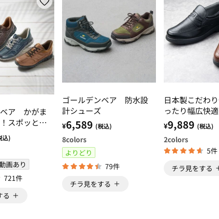
ゴールデンベア 防水設
日本製こだわり
計シューズ
ったり幅広快適
ベア かがま
！スポッとウ
6,589
9,889
¥
¥
(税込)
(税込)
税込)
8
colors
2
colors
5件
よりどり
動画あり
79件
チラ見をする
721件
チラ見をする
する