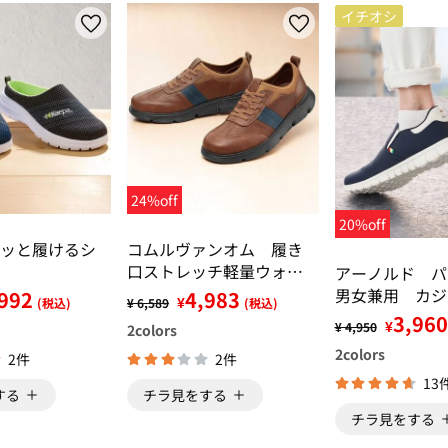
イチオシ
24%off
20%off
ッと履けるシ
コムルヴァンオム 履き
口ストレッチ軽量ウォー
アーノルド 
キング
男女兼用 カジ
992
4,983
¥
(税込)
¥ 6,589
(税込)
リッポン
3,960
¥
¥ 4,950
2
colors
2
colors
2件
2件
13
する
チラ見をする
チラ見をする