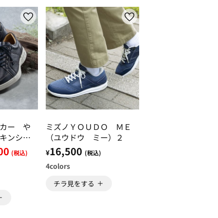
カー や
ミズノＹＯＵＤＯ ＭＥ
キンシュ
（ユウドウ ミー）２
00
16,500
¥
(税込)
(税込)
4
colors
チラ見をする