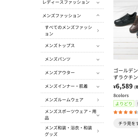
レディースファッション
メンズファッション
すべてのメンズファッシ
ョン
メンズトップス
メンズパンツ
ゴールデン
メンズアウター
ずラクチン
ォーキング
6,589
メンズインナー・肌着
¥
(
8
colors
メンズルームウェア
よりどり
メンズスポーツウェア・用
品
チラ見を
メンズ和装・浴衣・和装
グッズ