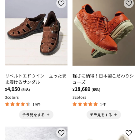
リベルトエドウイン 立ったま
軽さに納得！日本製こだわりシ
ま履けるサンダル
ューズ
4,950
18,689
¥
¥
(税込)
(税込)
3
colors
3
colors
19件
1件
チラ見をする
チラ見をする