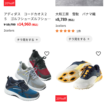
20%off
アディダス コードカオス２
大和工房 雪駄 パナマ織
５ ゴルフシューズルフシュー
8,789
¥
(税込)
ズ
14,960
¥ 18,700
¥
(税込)
1
colors
2
colors
1件
チラ見をする
チラ見をする
20%off