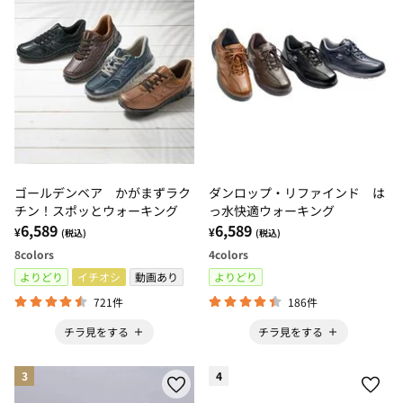
ゴールデンベア かがまずラク
ダンロップ・リファインド は
チン！スポッとウォーキング
っ水快適ウォーキング
6,589
6,589
¥
¥
(税込)
(税込)
8
colors
4
colors
よりどり
イチオシ
動画あり
よりどり
721件
186件
チラ見をする
チラ見をする
3
4