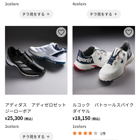
2
colors
4
colors
チラ見をする
チラ見をする
アディダス アディゼロゼット
ルコック パトゥールスパイク
ジーローボア
ダイヤル
25,300
18,150
¥
¥
(税込)
(税込)
2
colors
1
colors
1件
チラ見をする