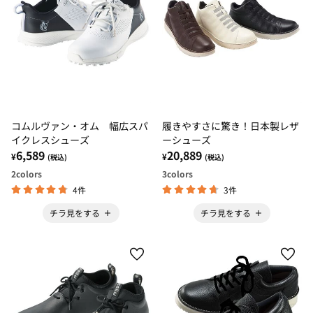
コムルヴァン・オム 幅広スパ
履きやすさに驚き！日本製レザ
イクレスシューズ
ーシューズ
6,589
20,889
¥
¥
(税込)
(税込)
2
colors
3
colors
4件
3件
チラ見をする
チラ見をする