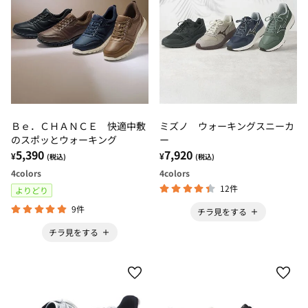
Ｂｅ．ＣＨＡＮＣＥ 快適中敷
ミズノ ウォーキングスニーカ
のスポッとウォーキング
ー
5,390
7,920
¥
¥
(税込)
(税込)
4
colors
4
colors
12件
よりどり
9件
チラ見をする
チラ見をする