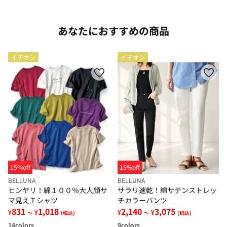
あなたにおすすめの商品
イチオシ
イチオシ
15%off
15%off
BELLUNA
BELLUNA
ヒンヤリ！綿１００％大人顔サ
サラリ速乾！綿サテンストレッ
マ見えＴシャツ
チカラーパンツ
831
1,018
2,140
3,075
¥
¥
¥
¥
～
(税込)
～
(税込)
14
colors
9
colors