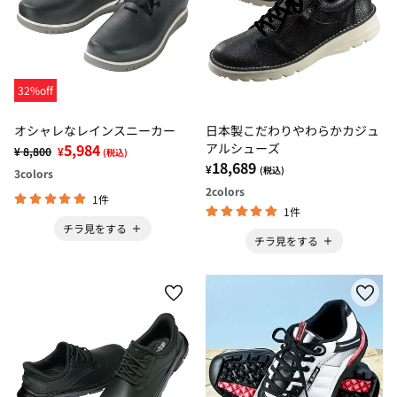
32%off
オシャレなレインスニーカー
日本製こだわりやわらかカジュ
5,984
アルシューズ
¥ 8,800
¥
(税込)
18,689
¥
(税込)
3
colors
2
colors
1件
1件
チラ見をする
チラ見をする