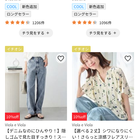
COOL
新色追加
COOL
新色追加
ロングセラー
ロングセラー
1206件
1096件
チラ見をする
チラ見をする
イチオシ
イチオシ
10%off
10%off
Viola e Viola
Viola e Viola
【デニムなのにひんやり！】隠
【選べる２丈】シワになりにく
しゴムで見た目すっきり！スト
い！さらっと涼感フレアスリー