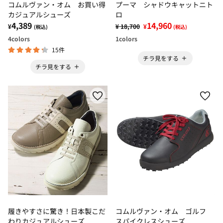
コムルヴァン・オム お買い得
プーマ シャドウキャットニト
カジュアルシューズ
ロ
4,389
14,960
¥
¥ 18,700
¥
(税込)
(税込)
4
colors
1
colors
15件
チラ見をする
チラ見をする
履きやすさに驚き！日本製こだ
コムルヴァン・オム ゴルフ
わりカジュアルシューズ
スパイクレスシューズ