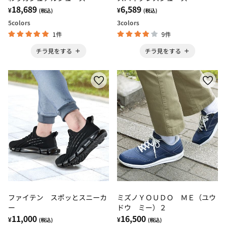
18,689
6,589
¥
¥
(税込)
(税込)
5
colors
3
colors
1件
9件
チラ見をする
チラ見をする
ファイテン スポッとスニーカ
ミズノＹＯＵＤＯ ＭＥ（ユウ
ー
ドウ ミー）２
11,000
16,500
¥
¥
(税込)
(税込)