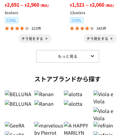
レッチ楽ちんデニム
2,691
2,960
ブブラウス
1,521
2,060
¥
¥
¥
¥
～
(税込)
～
(税込)
6
colors
13
colors
COOL
COOL
323件
345件
チラ見をする
チラ見をする
もっと見る
ストアブランドから探す