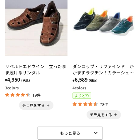
リベルトエドウイン 立ったま
ダンロップ・リファインド か
ま履けるサンダル
がまずラクチン！カラーシュー
4,950
ズ
6,589
¥
¥
(税込)
(税込)
3
colors
4
colors
19件
よりどり
78件
チラ見をする
チラ見をする
もっと見る