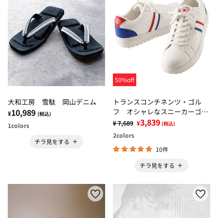
50%off
大和工房 雪駄 岡山デニム
トランスコンチネンツ・ゴル
10,989
フ オシャレなスニーカーゴル
¥
(税込)
フシューズ
3,839
¥ 7,689
¥
(税込)
1
colors
2
colors
チラ見をする
10件
チラ見をする