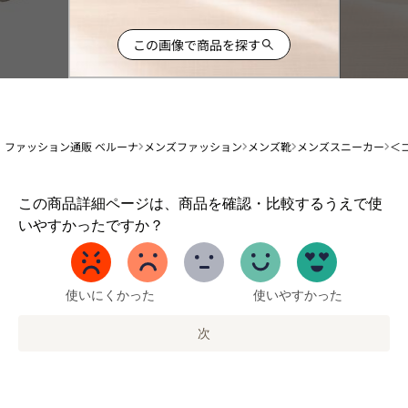
この画像で商品を探す
ファッション通販 ベルーナ
メンズファッション
メンズ靴
メンズスニーカー
＜
1
この商品詳細ページは、商品を確認・比較するうえで使
か
いやすかったですか？
ら
5
ま
で
使いにくかった
使いやすかった
の
オ
次
プ
シ
ョ