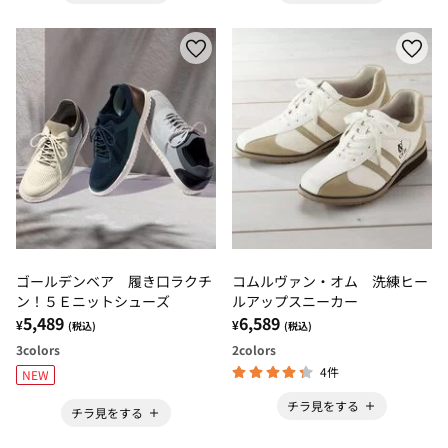
ゴールデンベア 履き口ラクチ
コムルヴァン・オム 洗練ヒー
ン！５Ｅニットシューズ
ルアップスニーカー
5,489
6,589
¥
¥
(税込)
(税込)
3
colors
2
colors
4件
NEW
チラ見をする
チラ見をする