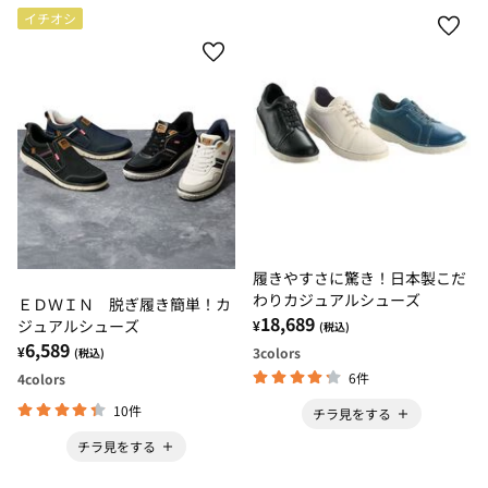
イチオシ
履きやすさに驚き！日本製こだ
わりカジュアルシューズ
ＥＤＷＩＮ 脱ぎ履き簡単！カ
18,689
ジュアルシューズ
¥
(税込)
6,589
¥
3
colors
(税込)
6件
4
colors
10件
チラ見をする
チラ見をする