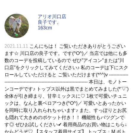
アリオ川口店
良子です。
163cm
2021.11.11
こんにちは！ ご覧いただきありがとうござい
ます☆ 川口店の良子です。です(^O^)／ 当店では他にも多
数のコーデを投稿しているので ぜひ”アイコン”または”川
口店”をクリックしてみてください♪ 私のコーデは下にスク
ロールしていただけると ご覧いただけます(*^^)v -------------
-------------------------------------------------------- 本日は、モノトー
ンコーデです♪ トップス以外は黒でまとめてみました(*'▽')
全体が引き締まり、甘辛ミックスに♡ 1枚で可愛いチュニ
ックは、なんと裏ベロアつき(^O^)／ 可愛いとあったかい
を同時に取り入れられちゃいます♪ また、すっぽりとお尻
も隠れて大きめのポケット付き！！ 機能性もバツグンで
す◎ ぜひお試しください✔ 着用商品のお買い物はこちら↓
からどうぞ♡ 【スタッフ着用サイズ】 トップス：M ボト