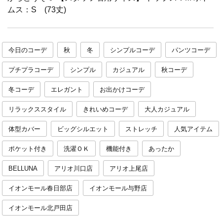
ムス：S (73丈)
今日のコーデ
秋
冬
シンプルコーデ
パンツコーデ
プチプラコーデ
シンプル
カジュアル
秋コーデ
冬コーデ
エレガント
お出かけコーデ
リラックススタイル
きれいめコーデ
大人カジュアル
体型カバー
ビッグシルエット
ストレッチ
人気アイテム
ポケット付き
洗濯ＯＫ
機能付き
あったか
BELLUNA
アリオ川口店
アリオ上尾店
イオンモール春日部店
イオンモール与野店
イオンモール北戸田店