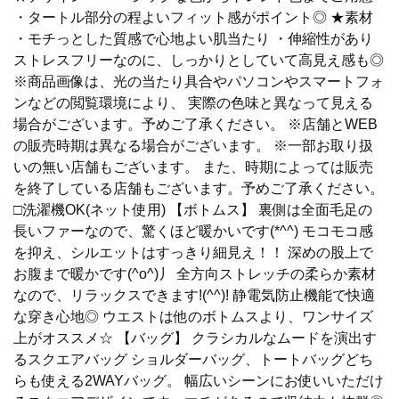
・タートル部分の程よいフィット感がポイント◎ ★素材
・モチっとした質感で心地よい肌当たり ・伸縮性があり
ストレスフリーなのに、しっかりとしていて高見え感も◎
※商品画像は、光の当たり具合やパソコンやスマートフォ
ンなどの閲覧環境により、 実際の色味と異なって見える
場合がございます。予めご了承ください。 ※店舗とWEB
の販売時期は異なる場合がございます。 ※一部お取り扱
いの無い店舗もございます。 また、時期によっては販売
を終了している店舗もございます。予めご了承ください。
□洗濯機OK(ネット使用) 【ボトムス】 裏側は全面毛足の
長いファーなので、驚くほど暖かいです(*^^) モコモコ感
を抑え、シルエットはすっきり細見え！！ 深めの股上で
お腹まで暖かです(^o^)丿 全方向ストレッチの柔らか素材
なので、リラックスできます!(^^)! 静電気防止機能で快適
な穿き心地◎ ウエストは他のボトムスより、ワンサイズ
上がオススメ☆ 【バッグ】 クラシカルなムードを演出す
るスクエアバッグ ショルダーバッグ、トートバッグどち
らも使える2WAYバッグ。 幅広いシーンにお使いいただけ