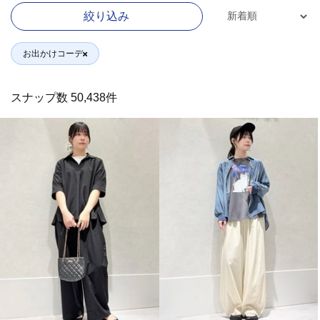
絞り込み
お出かけコーデ
スナップ数 50,438件