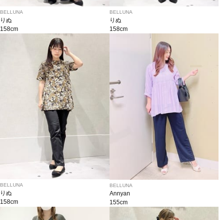
BELLUNA
BELLUNA
りぬ
りぬ
158cm
158cm
BELLUNA
BELLUNA
りぬ
Annyan
158cm
155cm