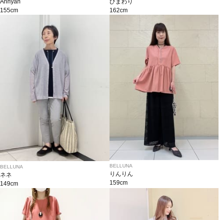
Annyan
ひまわり
155cm
162cm
BELLUNA
BELLUNA
りんりん
ネネ
159cm
149cm