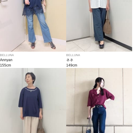
BELLUNA
BELLUNA
Annyan
ネネ
155cm
149cm