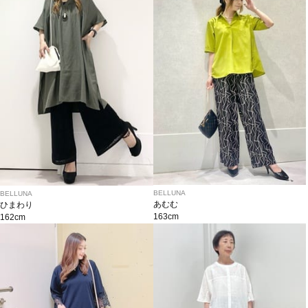
BELLUNA
BELLUNA
あむむ
ひまわり
163cm
162cm