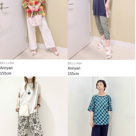
BELLUNA
BELLUNA
Annyan
Annyan
155cm
155cm