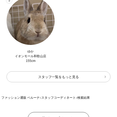
5
ゆか
イオンモール和歌山店
155cm
スタッフ一覧をもっと見る
ファッション通販 ベルーナ
スタッフコーディネート
検索結果