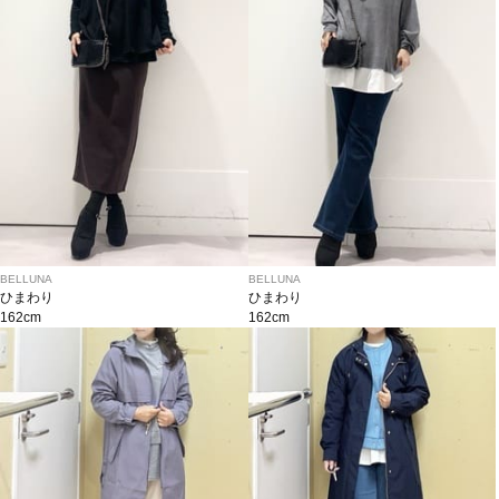
BELLUNA
BELLUNA
ひまわり
ひまわり
162cm
162cm