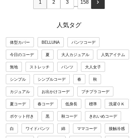
1
2
3
158
...
人気タグ
体型カバー
BELLUNA
パンツコーデ
今日のコーデ
夏
大人カジュアル
人気アイテム
無地
ストレッチ
パンツ
大人女子
シンプル
シンプルコーデ
春
秋
カジュアル
お出かけコーデ
プチプラコーデ
夏コーデ
春コーデ
低身長
標準
洗濯ＯＫ
ポケット付き
黒
秋コーデ
きれいめコーデ
白
ワイドパンツ
綿
ママコーデ
接触冷感