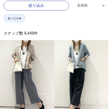
絞り込み
あったか
スナップ数 9,449件