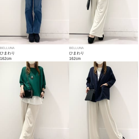
BELLUNA
BELLUNA
ひまわり
ひまわり
162cm
162cm