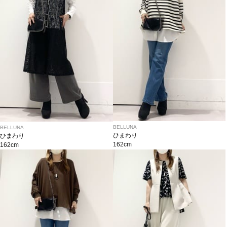
BELLUNA
BELLUNA
ひまわり
ひまわり
162cm
162cm