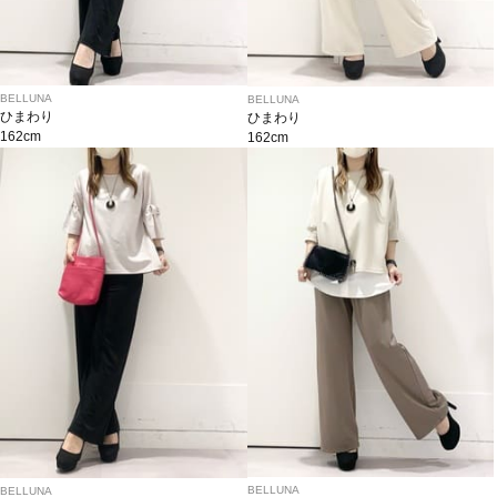
BELLUNA
BELLUNA
ひまわり
ひまわり
162cm
162cm
BELLUNA
BELLUNA