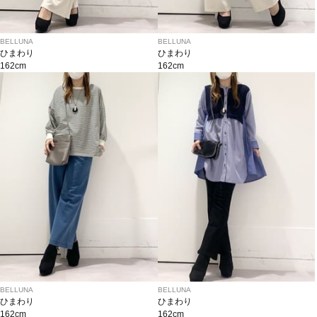
BELLUNA
BELLUNA
ひまわり
ひまわり
162cm
162cm
BELLUNA
BELLUNA
ひまわり
ひまわり
162cm
162cm