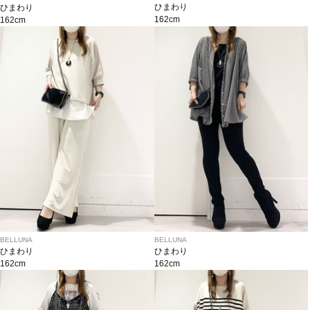
ひまわり
ひまわり
162cm
162cm
BELLUNA
BELLUNA
ひまわり
ひまわり
162cm
162cm