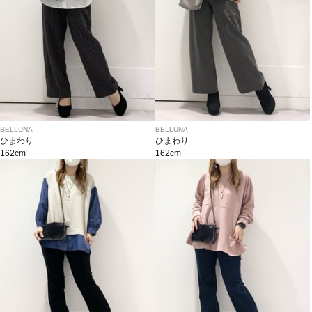
BELLUNA
BELLUNA
ひまわり
ひまわり
162cm
162cm