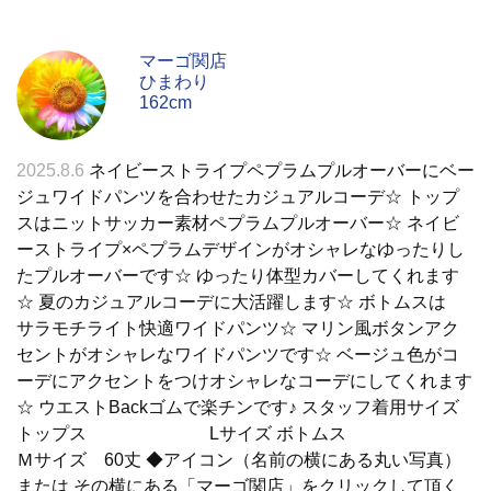
マーゴ関店
ひまわり
162cm
2025.8.6
ネイビーストライプペプラムプルオーバーにベー
ジュワイドパンツを合わせたカジュアルコーデ☆ トップ
スはニットサッカー素材ペプラムプルオーバー☆ ネイビ
ーストライプ×ペプラムデザインがオシャレなゆったりし
たプルオーバーです☆ ゆったり体型カバーしてくれます
☆ 夏のカジュアルコーデに大活躍します☆ ボトムスは
サラモチライト快適ワイドパンツ☆ マリン風ボタンアク
セントがオシャレなワイドパンツです☆ ベージュ色がコ
ーデにアクセントをつけオシャレなコーデにしてくれます
☆ ウエストBackゴムで楽チンです♪ スタッフ着用サイズ
トップス Lサイズ ボトムス
Ｍサイズ 60丈 ◆アイコン（名前の横にある丸い写真）
または その横にある「マーゴ関店」をクリックして頂く