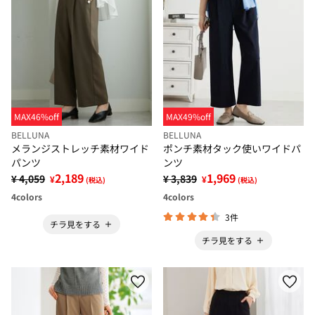
MAX46%off
MAX49%off
BELLUNA
BELLUNA
メランジストレッチ素材ワイド
ポンチ素材タック使いワイドパ
パンツ
ンツ
2,189
1,969
¥ 4,059
¥ 3,839
¥
¥
(税込)
(税込)
4
colors
4
colors
3件
チラ見をする
チラ見をする