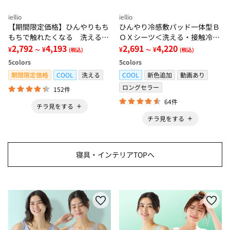
iellio
iellio
【期間限定価格】ひんやりもち
ひんやり冷感敷パッド一体型Ｂ
もちで触れたくなる 洗えるラ
ＯＸシーツ＜洗える・接触冷
グ＜低反発・滑りにくい・接触
2,792
4,193
感・抗菌防臭・時短・家事楽・
2,691
4,220
¥
¥
¥
¥
～
(税込)
～
(税込)
冷感・防ダニ・カーペット＞
ボックスシーツ・寝苦しさ対策
5
colors
5
colors
＞
期間限定価格
COOL
洗える
COOL
新色追加
動画あり
ロングセラー
152件
64件
チラ見をする
チラ見をする
寝具・インテリアTOPへ