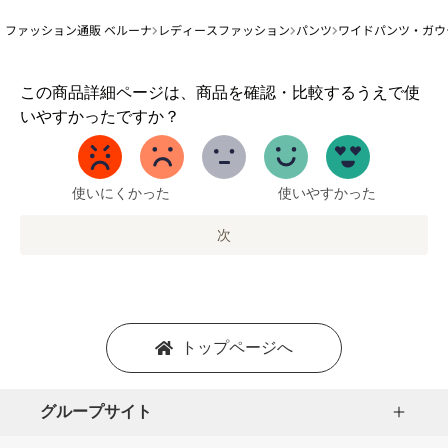
ファッション通販 ベルーナ
レディースファッション
パンツ
ワイドパンツ・ガウ
1
この商品詳細ページは、商品を確認・比較するうえで使
か
いやすかったですか？
ら
5
ま
で
使いにくかった
使いやすかった
の
オ
次
プ
シ
ョ
ン
を
トップページへ
選
択
し
グループサイト
ま
す。