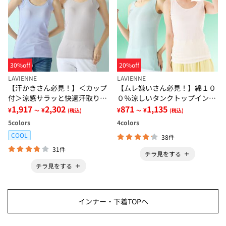
30%off
20%off
LAVIENNE
LAVIENNE
【汗かきさん必見！】＜カップ
【ムレ嫌いさん必見！】綿１０
付＞涼感サラッと快適汗取りタ
０％涼しいタンクトップインナ
ンクトップインナー＜さらりラ
1,917
2,302
ー＜さらりラボ＞
871
1,135
¥
¥
¥
¥
～
(税込)
～
(税込)
ボ＞
5
colors
4
colors
COOL
38件
31件
チラ見をする
チラ見をする
インナー・下着TOPへ