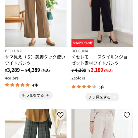
MAX50%off
BELLUNA
BELLUNA
サマ見え（Ｓ）美脚タック使い
＜セレモニースタイル＞ジョー
ワイドパンツ
ゼット素材ワイドパンツ
3,289
4,389
2,189
¥ 4,389
¥
¥
¥
～
(税込)
(税込)
4
colors
2
colors
4件
5件
チラ見をする
チラ見をする