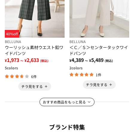
40%off
BELLUNA
BELLUNA
ウーリッシュ素材ウエスト釦ワ
＜Ｃ／Ｓ＞センタータックワイ
イドパンツ
ドパンツ
1,973
2,633
4,389
5,489
¥
¥
¥
¥
～
(税込)
～
(税込)
5
colors
2
colors
1件
6件
チラ見をする
チラ見をする
おすすめ商品をもっと見る
ブランド特集