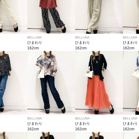
BELLUNA
BELLUNA
BELLUNA
ひまわり
ひまわり
ひまわり
162cm
162cm
162cm
BELLUNA
BELLUNA
BELLUNA
ひまわり
ひまわり
ひまわり
162cm
162cm
162cm