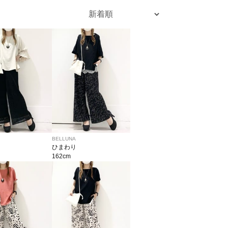
BELLUNA
ひまわり
162cm