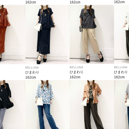
162cm
162cm
162cm
BELLUNA
BELLUNA
BELLUNA
ひまわり
ひまわり
ひまわり
162cm
162cm
162cm