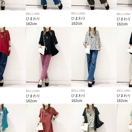
BELLUNA
BELLUNA
BELLUNA
ひまわり
ひまわり
ひまわり
162cm
162cm
162cm
BELLUNA
BELLUNA
BELLUNA
ひまわり
ひまわり
ひまわり
162cm
162cm
162cm