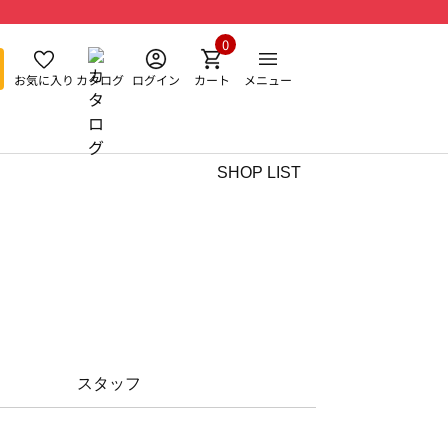
0
お気に入り
カタログ
ログイン
カート
メニュー
SHOP LIST
スタッフ