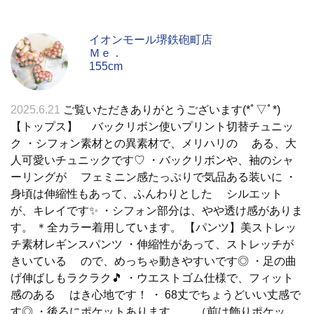
イオンモール堺鉄砲町店
Ｍｅ．
155cm
2025.6.21
ご覧いただきありがとうございます(*ﾟ▽ﾟ*)
【トップス】 バックリボン使いプリント切替チュニッ
ク ・シフォン素材との異素材で、メリハリの ある、大
人可愛いチュニックです♡ ・バックリボンや、袖のシャ
ーリングが フェミニン感たっぷりで気品ある装いに ・
身頃は伸縮性もあって、ふんわりとした シルエット
が、キレイです✨ ・シフォン部分は、やや透け感がありま
す。 ＊全カラー着用しています。 【パンツ】美ストレッ
チ素材レギンスパンツ ・伸縮性があって、ストレッチが
きいている ので、めっちゃ動きやすいです◎ ・足の曲
げ伸ばしもラクラク🎵 ・ウエストゴム仕様で、フィット
感のある はき心地です！ ・ 68丈でちょうどいい丈感で
す◎ ・後ろにポケットあります。 （前は飾りポケッ