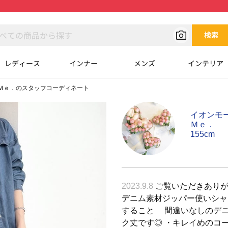
検索
レディース
インナー
メンズ
インテリア
Ｍｅ．のスタッフコーディネート
イオンモ
Ｍｅ．
155cm
2023.9.8
ご覧いただきありがと
デニム素材ジッパー使いシャ
すること 間違いなしのデニ
ク丈です◎ ・キレイめのコ