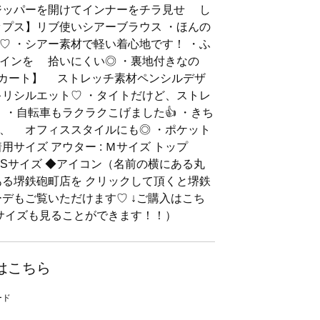
ジッパーを開けてインナーをチラ見せ し
ップス】リブ使いシアーブラウス ・ほんの
♡ ・シアー素材で軽い着心地です！ ・ふ
インを 拾いにくい◎ ・裏地付きなの
スカート】 ストレッチ素材ペンシルデザ
キリシルエット♡ ・タイトだけど、ストレ
 ・自転車もラクラクこげました👍 ・きち
、 オフィススタイルにも◎ ・ポケット
サイズ アウター : Ｍサイズ トップ
：Sサイズ ◆アイコン（名前の横にある丸
ある堺鉄砲町店を クリックして頂くと堺鉄
ーデもご覧いただけます♡ ↓ご購入はこち
 サイズも見ることができます！！）
はこちら