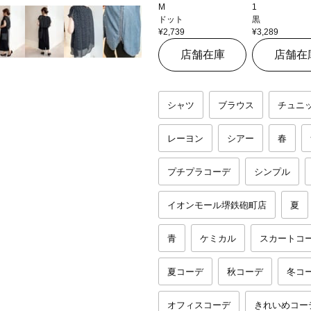
M
1
ドット
黒
¥2,739
¥3,289
店舗在庫
店舗在
シャツ
ブラウス
チュニ
レーヨン
シアー
春
プチプラコーデ
シンプル
イオンモール堺鉄砲町店
夏
青
ケミカル
スカートコ
夏コーデ
秋コーデ
冬コ
オフィスコーデ
きれいめコー