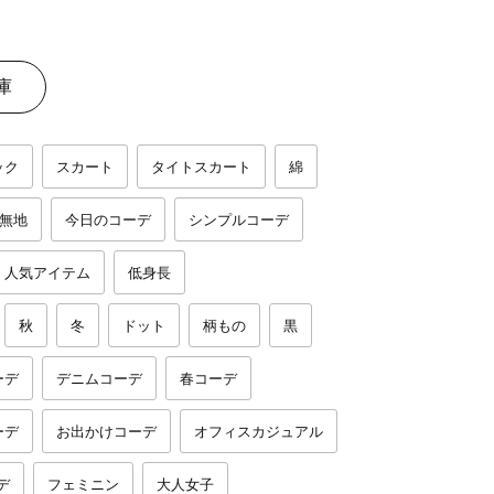
庫
ック
スカート
タイトスカート
綿
無地
今日のコーデ
シンプルコーデ
人気アイテム
低身長
秋
冬
ドット
柄もの
黒
ーデ
デニムコーデ
春コーデ
ーデ
お出かけコーデ
オフィスカジュアル
デ
フェミニン
大人女子