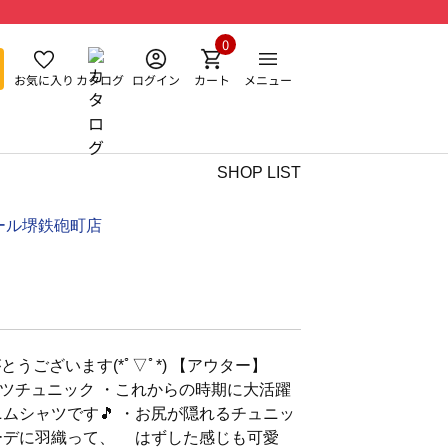
0
お気に入り
カタログ
ログイン
カート
メニュー
SHOP LIST
ール堺鉄砲町店
うございます(*ﾟ▽ﾟ*) 【アウター】
ツチュニック ・これからの時期に大活躍
ムシャツです🎵 ・お尻が隠れるチュニッ
ーデに羽織って、 はずした感じも可愛