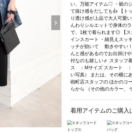
い、万能アイテム♡ ・裾の
て抜け感をだしても👍 【ト
り透け感が上品で大人可愛い
んわりシルエットで身体のラ
で、1枚で着られます◎ 【
インスカート ・細見えスッ
ッチが効いて 動きやすい！
んと感があるのでお出掛けや
付なのも嬉しい♬ スタッフ着用
ス ：Mサイズ スカート 
い写真） または、その横に
砲町店スタッフの ほかのコ
らから （その他のカラー、
着用アイテムのご購入
トップス
バッグ