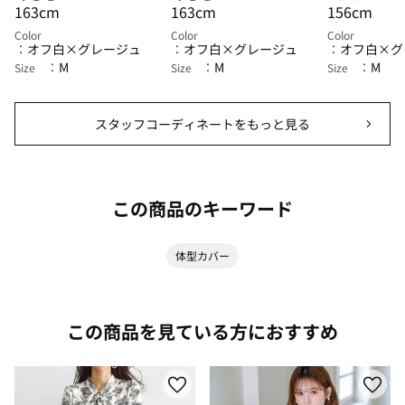
163cm
163cm
156cm
Color
Color
Color
オフ白×グレージュ
オフ白×グレージュ
オフ白×グ
M
M
M
Size
Size
Size
スタッフコーディネートをもっと見る
この商品のキーワード
体型カバー
この商品を見ている方におすすめ