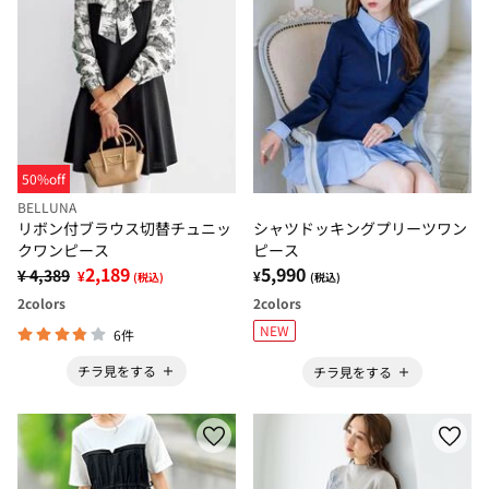
50%off
BELLUNA
リボン付ブラウス切替チュニッ
シャツドッキングプリーツワン
クワンピース
ピース
2,189
5,990
¥ 4,389
¥
¥
(税込)
(税込)
2
colors
2
colors
NEW
6件
チラ見をする
チラ見をする