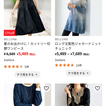
17%off
BELLUNA
BELLUNA
夏のお出かけに！カットソー切
ロング丈配色ジャカードニット
替ワンピース
チュニック
5,489
5,489
7,689
¥ 6,589
¥
¥
¥
(税込)
～
(税込)
1
colors
2
colors
10件
5件
チラ見をする
チラ見をする