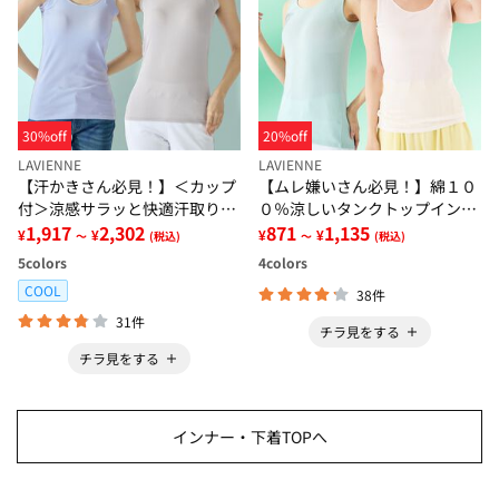
30%off
20%off
LAVIENNE
LAVIENNE
【汗かきさん必見！】＜カップ
【ムレ嫌いさん必見！】綿１０
付＞涼感サラッと快適汗取りタ
０％涼しいタンクトップインナ
ンクトップインナー＜さらりラ
1,917
2,302
ー＜さらりラボ＞
871
1,135
¥
¥
¥
¥
～
(税込)
～
(税込)
ボ＞
5
colors
4
colors
COOL
38件
31件
チラ見をする
チラ見をする
インナー・下着TOPへ