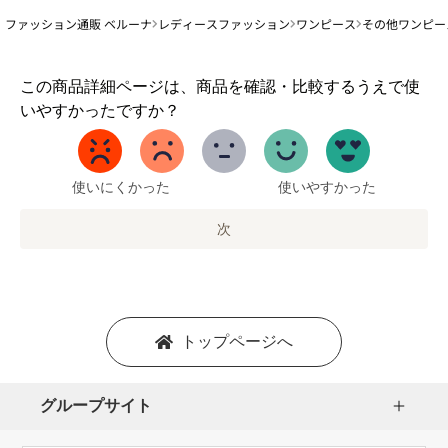
ファッション通販 ベルーナ
レディースファッション
ワンピース
その他ワンピー
1
この商品詳細ページは、商品を確認・比較するうえで使
か
いやすかったですか？
ら
5
ま
で
使いにくかった
使いやすかった
の
オ
次
プ
シ
ョ
ン
を
トップページへ
選
択
し
グループサイト
ま
す。