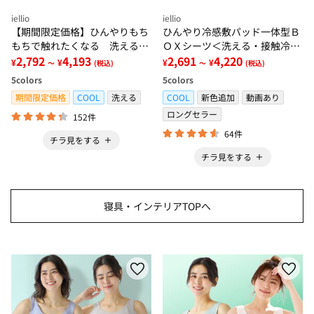
iellio
iellio
【期間限定価格】ひんやりもち
ひんやり冷感敷パッド一体型Ｂ
もちで触れたくなる 洗えるラ
ＯＸシーツ＜洗える・接触冷
グ＜低反発・滑りにくい・接触
2,792
4,193
感・抗菌防臭・時短・家事楽・
2,691
4,220
¥
¥
¥
¥
～
(税込)
～
(税込)
冷感・防ダニ・カーペット＞
ボックスシーツ・寝苦しさ対策
5
colors
5
colors
＞
期間限定価格
COOL
洗える
COOL
新色追加
動画あり
ロングセラー
152件
64件
チラ見をする
チラ見をする
寝具・インテリアTOPへ