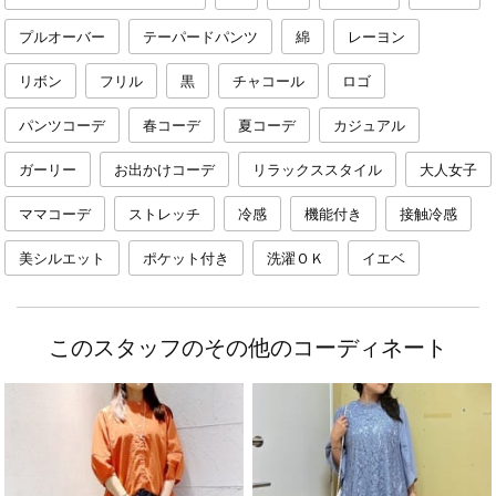
プルオーバー
テーパードパンツ
綿
レーヨン
リボン
フリル
黒
チャコール
ロゴ
パンツコーデ
春コーデ
夏コーデ
カジュアル
ガーリー
お出かけコーデ
リラックススタイル
大人女子
ママコーデ
ストレッチ
冷感
機能付き
接触冷感
美シルエット
ポケット付き
洗濯ＯＫ
イエベ
このスタッフのその他のコーディネート