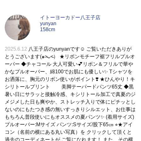
イトーヨーカドー八王子店
yunyan
158cm
2025.6.12
八王子店のyunyanです☺︎ ご覧いただきありが
とうございます(๑˃̵ᴗ˂̵） ★リボンモチーフ裾フリルプルオ
ーバー ◆チャコール 大人可愛い💕リボン＆フリルで華や
かなプルオーバー、綿100でお肌にも優しい✨ Tシャツを
お洒落に、胸元のリボン使いがポイント❣️ ★ひんやり！キ
シリトールプリント 美脚テーパードパンツ65丈 ◆黒
暑い日にサラッと接触冷感、キシリトール加工で真夏のジ
メジメした日も爽やか、ストレッチ入りで体にピチッとし
ないのにもたつき感の無いすっきりシルエット、お仕事は
もちろん普段使いにもオススメの夏パンツ✨ (着用サイズ)
プルオーバー:Mサイズ パンツ:Sサイズ/股下65㎝ ⭐︎★アイ
コン（名前の横にある丸い写真）を クリックして頂くと
過去のコーディネートが ご覧になれます！ また、その横