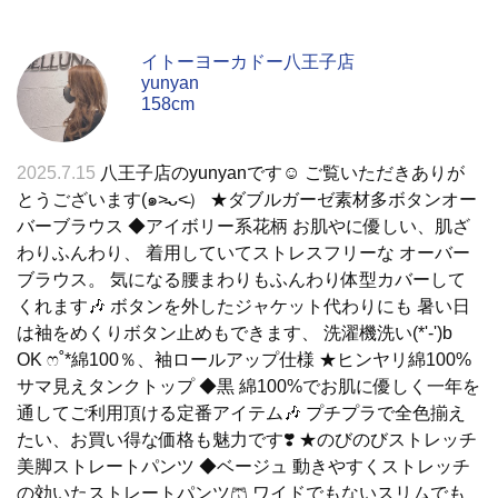
イトーヨーカドー八王子店
yunyan
158cm
2025.7.15
八王子店のyunyanです☺︎ ご覧いただきありが
とうございます(๑˃̵ᴗ˂̵） ★ダブルガーゼ素材多ボタンオー
バーブラウス ◆アイボリー系花柄 お肌やに優しい、肌ざ
わりふんわり、 着用していてストレスフリーな オーバー
ブラウス。 気になる腰まわりもふんわり体型カバーして
くれます🎶 ボタンを外したジャケット代わりにも 暑い日
は袖をめくりボタン止めもできます、 洗濯機洗い(*'-')b
OK ෆ˚*綿100％、袖ロールアップ仕様 ★ヒンヤリ綿100%
サマ見えタンクトップ ◆黒 綿100%でお肌に優しく一年を
通してご利用頂ける定番アイテム🎶 プチプラで全色揃え
たい、お買い得な価格も魅力です❣️ ★のびのびストレッチ
美脚ストレートパンツ ◆ベージュ 動きやすくストレッチ
の効いたストレートパンツ🩳 ワイドでもないスリムでも