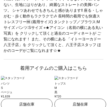
ない、生地にはりがあり、綺麗なストレートの美脚パン
ツ。 シャツあわせでもきちんと感があります‼️ 座る・しゃ
がむ・歩く動作もラクラクで🎶 長時間の着用でも快適ス
トレスフリー🆓 (着用サイズ) タンクトップ／ブラウス:M
サイズ パンツ:Sサイズ ⭐︎★アイコン（名前の横にある丸い
写真）を クリックして頂くと過去のコーディネートが ご
覧になれます！ また、その横にある 「イトーヨーカドー
八王子店」を クリックして頂くと、八王子店スタッフ ほ
かのコーデがご覧になれます☆★
着用アイテムのご購入はこちら
パンツ
トップス
S
M
ベージュ
黒
¥1,639
¥720
店舗在庫
店舗在庫