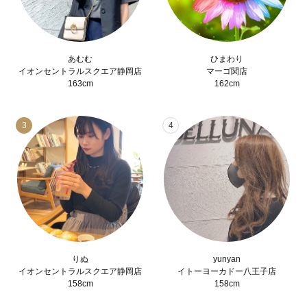
あむむ
ひまわり
イオンセントラルスクエア静岡店
マーゴ関店
163cm
162cm
3
4
りぬ
yunyan
イオンセントラルスクエア静岡店
イトーヨーカドー八王子店
158cm
158cm