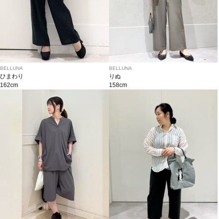
BELLUNA
BELLUNA
ひまわり
りぬ
162cm
158cm