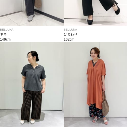
BELLUNA
BELLUNA
ネネ
ひまわり
149cm
162cm