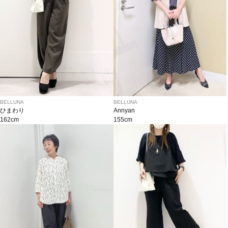
BELLUNA
BELLUNA
ひまわり
Annyan
162cm
155cm