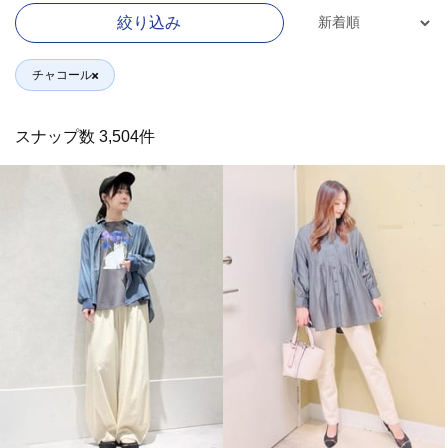
絞り込み
チャコール
スナップ数 3,504件