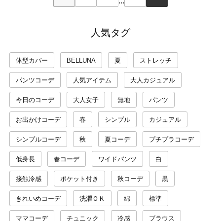
...
人気タグ
体型カバー
BELLUNA
夏
ストレッチ
パンツコーデ
人気アイテム
大人カジュアル
今日のコーデ
大人女子
無地
パンツ
お出かけコーデ
春
シンプル
カジュアル
シンプルコーデ
秋
夏コーデ
プチプラコーデ
低身長
春コーデ
ワイドパンツ
白
接触冷感
ポケット付き
秋コーデ
黒
きれいめコーデ
洗濯ＯＫ
綿
標準
ママコーデ
チュニック
冷感
ブラウス