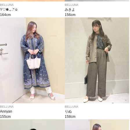
BELLUNA
BELLUNA
Y♡✽.｡.:*☺︎
みきよ
164cm
156cm
BELLUNA
BELLUNA
Annyan
りぬ
155cm
158cm