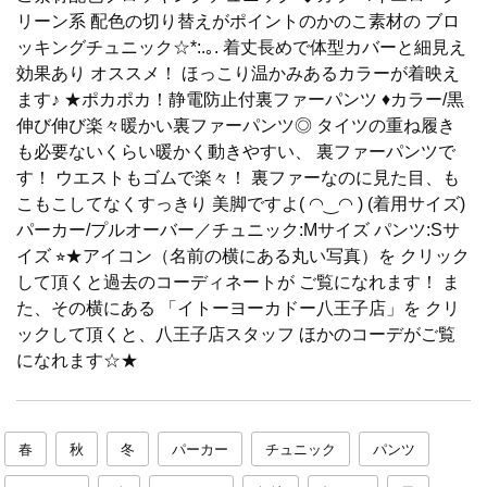
リーン系 配色の切り替えがポイントのかのこ素材の ブロ
ッキングチュニック☆*:.｡. 着丈長めで体型カバーと細見え
効果あり オススメ！ ほっこり温かみあるカラーが着映え
ます♪ ★ポカポカ！静電防止付裏ファーパンツ ♦︎カラー/黒
伸び伸び楽々暖かい裏ファーパンツ◎ タイツの重ね履き
も必要ないくらい暖かく動きやすい、 裏ファーパンツで
す！ ウエストもゴムで楽々！ 裏ファーなのに見た目、も
こもこしてなくすっきり 美脚ですよ( ◠‿◠ ) (着用サイズ)
パーカー/プルオーバー／チュニック:Mサイズ パンツ:Sサ
イズ ⭐︎★アイコン（名前の横にある丸い写真）を クリック
して頂くと過去のコーディネートが ご覧になれます！ ま
た、その横にある 「イトーヨーカドー八王子店」を クリ
ックして頂くと、八王子店スタッフ ほかのコーデがご覧
になれます☆★
春
秋
冬
パーカー
チュニック
パンツ