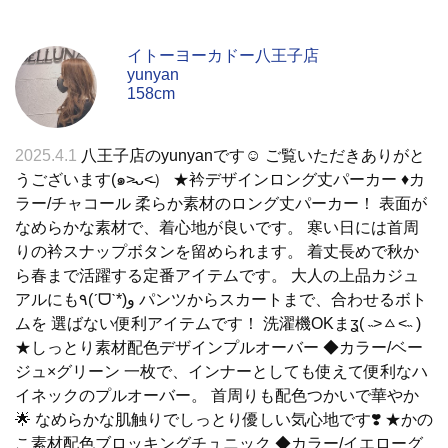
イトーヨーカドー八王子店
yunyan
158cm
2025.4.1
八王子店のyunyanです☺︎ ご覧いただきありがと
うございます(๑˃̵ᴗ˂̵） ★衿デザインロング丈パーカー ♦︎カ
ラー/チャコール 柔らか素材のロング丈パーカー！ 表面が
なめらかな素材で、着心地が良いです。 寒い日には首周
りの衿スナップボタンを留められます。 着丈長めで秋か
ら春まで活躍する定番アイテムです。 大人の上品カジュ
アルにも٩(ˊᗜˋ*)و パンツからスカートまで、合わせるボト
ムを 選ばない便利アイテムです！ 洗濯機OKまʓ( ˵ >ㅿ<˵ )
★しっとり素材配色デザインプルオーバー ◆カラー/ベー
ジュ×グリーン 一枚で、インナーとしても使えて便利なハ
イネックのプルオーバー。 首周りも配色つかいで華やか
🌟 なめらかな肌触りでしっとり優しい気心地です❣️ ★かの
こ素材配色ブロッキングチュニック ◆カラー/イエローグ