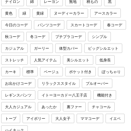
ナイロン
綿
レーヨン
無地
柄もの
黒
黄色
緑
黄緑
ヌーディーカラー
アースカラー
今日のコーデ
パンツコーデ
スカートコーデ
春コーデ
秋コーデ
冬コーデ
プチプラコーデ
シンプル
カジュアル
ガーリー
体型カバー
ビッグシルエット
ストレッチ
人気アイテム
美シルエット
低身長
カーキ
標準
ベージュ
ポケット付き
ぽっちゃり
お出かけコーデ
リラックススタイル
プルオーバー
レギンスパンツ
イトーヨーカドー八王子店
機能付き
大人カジュアル
あったか
裏ファー
チャコール
トープ
アイボリー
大人女子
ママコーデ
イエベ
ハイネック