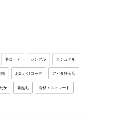
冬コーデ
シンプル
カジュアル
蓄熱
お出かけコーデ
アピタ静岡店
たか
裏起毛
骨格：ストレート