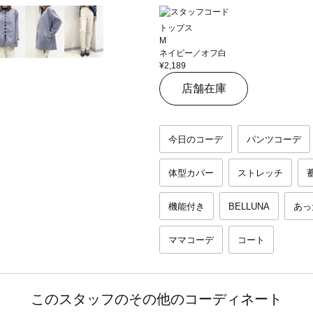
トップス
M
ネイビー／オフ白
¥2,189
店舗在庫
今日のコーデ
パンツコーデ
体型カバー
ストレッチ
機能付き
BELLUNA
あっ
ママコーデ
コート
このスタッフのその他のコーディネート