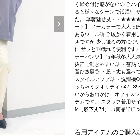
く締め付け感がないので ハイ
ると様々なシーンで活躍♡ 
た。 華奢魅せ度・・★★★
ート】 ノーカラーで大人っ
あるウール調で 暖かく着用
きですが 少し後ろの方につ
に サッと羽織れて便利です
ラーパンツ】 毎年秋冬大人
抜群で動きやすい◎ ・蓄熱
選び放題◎ ・股下丈も選べ
スタイルアップ◎ ・洗濯機
っちゃうクオリティ♪ ¥2,1
いからお出かけ、オフィスシ
テムです。 スタッフ着用サ
M（股下丈74） ↓↓商品詳細
着用アイテムのご購入