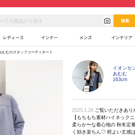
検索
レディース
インナー
メンズ
インテリア
あむむのスタッフコーディネート
イオンセ
あむむ
163cm
2025.1.26
ご覧いただきあり
【もちもち素材ハイネックニ
柔らか〜な着心地の 秋冬定
く効き楽ちん♡ 程よい丈感