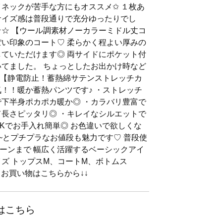
ネックが苦手な方にもオススメ✩︎ １枚あ
サイズ感は普段通りで充分ゆったりでし
★☆ 【ウール調素材ノーカラーミドル丈コ
ぽい印象のコート♡ 柔らかく程よい厚みの
していただけます◎ 両サイドにポケット付
いてました。 ちょっとしたお出かけ時など
♪ 【静電防止！蓄熱綿サテンストレッチカ
気！！暖か蓄熱パンツです♪ ・ストレッチ
で下半身ポカポカ暖か◎ ・カラバリ豊富で
て長さピッタリ◎ ・キレイなシルエットで
OKでお手入れ簡単◎ お色違いで欲しくな
89~とプチプラなお値段も魅力です♡ 普段使
ーンまで 幅広く活躍するベーシックアイ
イズ トップスM、コートM、ボトムス
＆お買い物はこちらから↓↓
はこちら