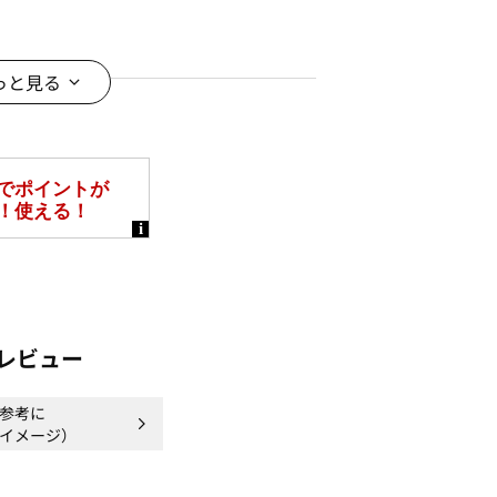
せで綺麗めに
しても大活躍
っと見る
＊＊＊＊
レビュー
ズ感
チ
参考に
イメージ）
＊＊＊＊