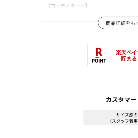
【コーディネート】
・スリムパンツやテーパードパンツ合わ
・ジレやジャンパードレスのインナーと
商品詳細をも
＊＊＊＊＊＊＊＊＊＊＊＊＊＊＊＊＊＊
【スタッフ着用コメント】
《スタッフM》
身長:164cm/普段サイズ:M/着用サイズ:M
透け感：なし
裏地：なし
伸縮性：あり
光沢感：なし
生地の厚さ：普通
カスタマー
サイズ感：ややゆとりを感じられるサイ
素材感：もちっとしているが軽めのタッ
サイズ感の
着心地：なめらかで肌当たりが良い
（スタッフ着用
＊＊＊＊＊＊＊＊＊＊＊＊＊＊＊＊＊＊