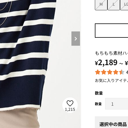
M
L
L
もちもち素材ハ
2,189
¥
¥
～
お気に入りアイテ
数量
1,215
選択中の商品