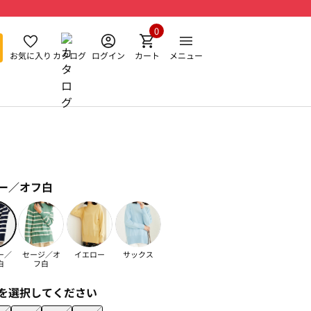
0
お気に入り
カタログ
ログイン
カート
メニュー
ー／オフ白
ー／
セージ／オ
イエロー
サックス
白
フ白
を選択してください