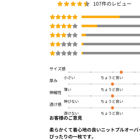
※商品画像は、光の当たり具合やパソコ
107件のレビュー
より、実際の色味と異なって見える場合
予めご了承ください。
□
洗濯機OK
体型カバー
秋冬号
商品番号：
OFWI-00251
小さい
薄い
伸びない
透けない
お客様のご意見
柔らかくて着心地の良いニットプルオーバ
ぴったりの一枚です。