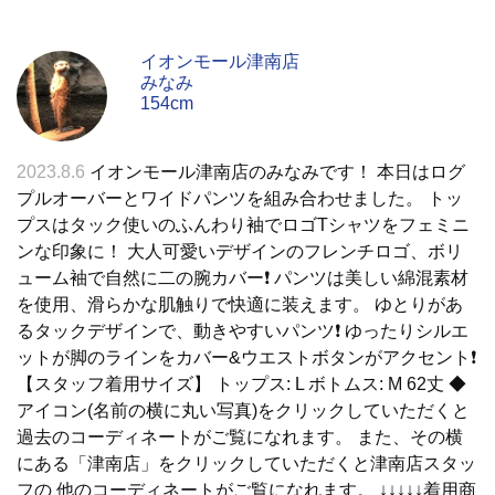
イオンモール津南店
みなみ
154cm
2023.8.6
イオンモール津南店のみなみです！ 本日はログ
プルオーバーとワイドパンツを組み合わせました。 トッ
プスはタック使いのふんわり袖でロゴTシャツをフェミニ
ンな印象に！ 大人可愛いデザインのフレンチロゴ、ボリ
ューム袖で自然に二の腕カバー❗️ パンツは美しい綿混素材
を使用、滑らかな肌触りで快適に装えます。 ゆとりがあ
るタックデザインで、動きやすいパンツ❗️ ゆったりシルエ
ットが脚のラインをカバー&ウエストボタンがアクセント❗️
【スタッフ着用サイズ】 トップス: L ボトムス: M 62丈 ◆
アイコン(名前の横に丸い写真)をクリックしていただくと
過去のコーディネートがご覧になれます。 また、その横
にある「津南店」をクリックしていただくと津南店スタッ
フの 他のコーディネートがご覧になれます。 ↓↓↓↓↓着用商