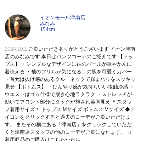
イオンモール津南店
みなみ
154cm
2024.10.1
ご覧いただきありがとうございます イオン津南
店のみなみです 本日はパンツコーデのご紹介です 【トッ
プス】 ・シンプルなデザインに袖のパールが華やかんに
着映える ・袖のフリルが気になる二の腕を可愛くカバー
・首元は抜け感のあるクルーネックで顔まわりをスッキリ
見せ 【ボトムス】 ・ひんやり感が気持ちいい接触冷感 ・
ウエストはゴム仕様で履き心地ラクラク ・ストレッチが
効いてフロント部分にタックが施され美脚見え ＊スタッ
フ着用サイズ＊ トップス:Mサイズ ボトムス:Mサイズ ◆ア
イコンをクリックすると過去のコーデがご覧いただけま
す。 またその横にある「津南店」をクリックしていただ
くと津南店スタッフの他のコーデがご覧になれます。 ↓↓
着用商品のご購入はこちらから↓↓