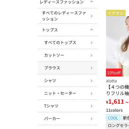
レディースファッション
すべてのレディースファ
イチオシ
ッション
トップス
すべてのトップス
カットソー
ブラウス
10%off
シャツ
alotta
【４つの機
りフリル袖
ニット・セーター
ャツ
1,611
¥
～
Tシャツ
11
colors
COOL
新
パーカー
ロングセラ