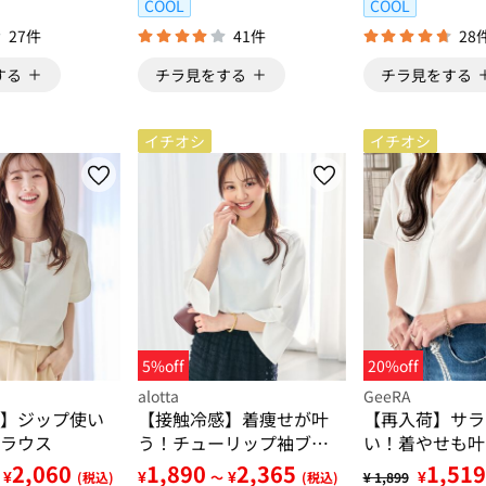
COOL
COOL
27件
41件
28
する
チラ見をする
チラ見をする
イチオシ
イチオシ
5%off
20%off
alotta
GeeRA
】ジップ使い
【接触冷感】着痩せが叶
【再入荷】サラ
ラウス
う！チューリップ袖ブラ
い！着やせも叶
ウスＴシャツ
ー袖ブラウス
2,060
1,890
2,365
1,519
¥
¥
¥
¥
(税込)
～
(税込)
¥ 1,899