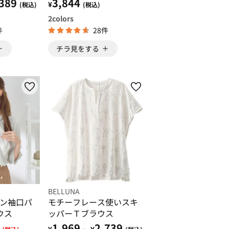
389
3,844
¥
(税込)
(税込)
2
colors
件
28件
チラ見をする
BELLUNA
ン袖口パ
モチーフレース使いスキ
ウス
ッパーＴブラウス
1,969
2,739
¥
¥