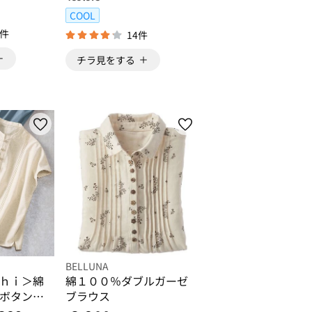
COOL
6件
14件
チラ見をする
BELLUNA
ｈｉ＞綿
綿１００％ダブルガーゼ
ボタンゆ
ブラウス