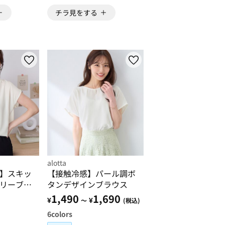
チラ見をする
alotta
】スキッ
【接触冷感】パール調ボ
リーブブ
タンデザインブラウス
1,490
1,690
¥
¥
～
(税込)
6
colors