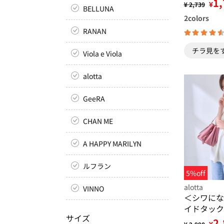
1,
¥
¥ 2,739
BELLUNA
2
colors
RANAN
チラ見を
Viola e Viola
alotta
GeeRA
CHAN ME
A HAPPY MARILYN
ルフラン
5%off
alotta
VINNO
＜シワにな
イドタック
サイズ
とろみブラ
2,
¥