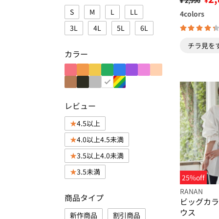
¥ 2,990
ク
S
M
L
LL
4
colors
3L
4L
5L
6L
チラ見を
カラー
レビュー
4.5以上
4.0以上4.5未満
3.5以上4.0未満
3.5未満
25%off
RANAN
商品タイプ
ビッグカラ
ウス
新作商品
割引商品