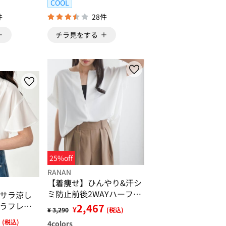
COOL
件
28件
チラ見をする
25%off
RANAN
【着痩せ】ひんやり&汗シ
ミ防止前後2WAYハーフジ
サラ涼し
ップブラウス
うフレア
2,467
¥
¥ 3,290
(税込)
(税込)
4
colors