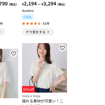
ブルべ】
ー
790
2,194
3,294
¥
¥
(税込)
～
(税込)
4
colors
COOL
8件
43件
チラ見をする
35%off
Viola e Viola
揺れる素材が可愛い！こ