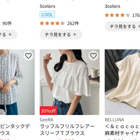
5
colors
3
colors
COOL
17
90件
262件
チラ見をする
する
チラ見をする
30%off
GeeRA
BELLUNA
ピンタックデ
ラッフルフリルフレアー
＜＆ｃｏｃｏｃ
ウス
スリーブＴブラウス
麻素材チャイナ
ったりブラウス