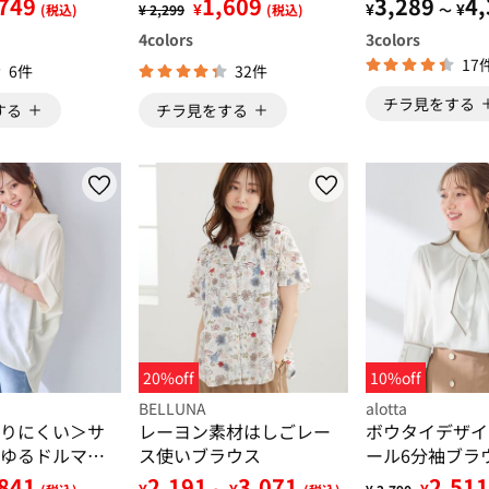
749
1,609
3,289
4,
¥
¥
¥
(税込)
¥ 2,299
(税込)
～
4
colors
3
colors
17
6件
32件
チラ見をする
する
チラ見をする
20%off
10%off
BELLUNA
alotta
りにくい＞サ
レーヨン素材はしごレー
ボウタイデザイ
ゆるドルマン
ス使いブラウス
ール6分袖ブラ
ウスチュニッ
841
2,191
3,071
2,511
¥
¥
¥