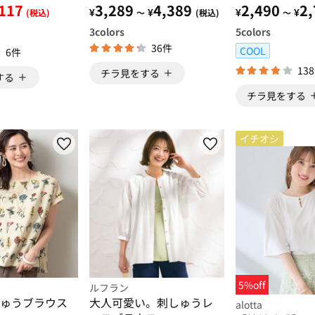
ウス【イエベ・
117
3,289
4,389
2,490
2,
¥
¥
¥
¥
(税込)
～
(税込)
～
3
colors
5
colors
36件
COOL
6件
13
チラ見をする
する
チラ見をする
イチオシ
5%off
ルフラン
ゅうブラウス
大人可愛い。刺しゅうレ
alotta