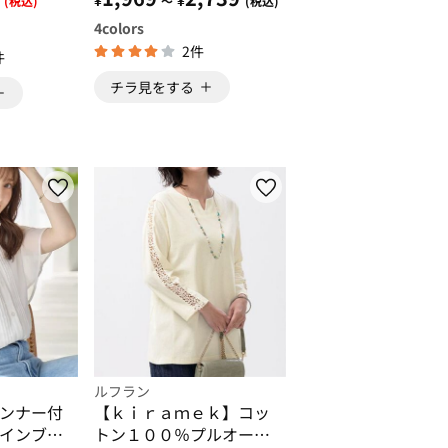
(税込)
～
(税込)
4
colors
2件
件
チラ見をする
ルフラン
ンナー付
【ｋｉｒａｍｅｋ】コッ
インブラ
トン１００％プルオーバ