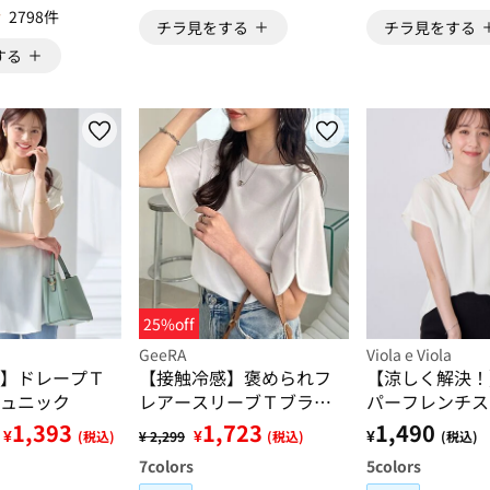
2798件
チラ見をする
チラ見をする
する
25%off
GeeRA
Viola e Viola
】ドレープＴ
【接触冷感】褒められフ
【涼しく解決！
ュニック
レアースリーブＴブラウ
パーフレンチス
ス
ラウス
1,393
1,723
1,490
¥
¥
¥
(税込)
¥ 2,299
(税込)
(税込)
7
colors
5
colors