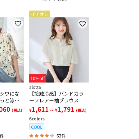
イチオシ
10%off
alotta
シワにな
【接触冷感】バンドカラ
っと涼感
ーフレアー袖ブラウス
ブラウス
,060
1,611
1,791
¥
¥
(税込)
～
(税込)
6
colors
COOL
5件
62件