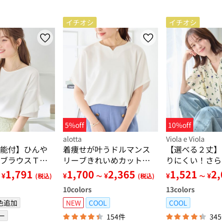
イチオシ
イチオシ
5%off
10%off
alotta
Viola e Viola
能付】ひんや
着痩せが叶うドルマンス
【選べる２丈】
ブラウスＴシ
リーブきれいめカットソ
りにくい！さら
ー
フレアスリーブ
1,791
1,700
2,365
1,521
2
¥
¥
¥
¥
¥
(税込)
～
(税込)
～
10
colors
13
colors
色追加
NEW
COOL
COOL
ー
154件
34