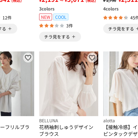
(税込)
～
(税込)
¥ 2,790
3
colors
4
colors
NEW
COOL
12件
45
3件
する
チラ見をする
チラ見をする
BELLUNA
alotta
ーフリルブラ
花柄袖刺しゅうデザイン
【接触冷感】イ
ブラウス
ピンタックデザ