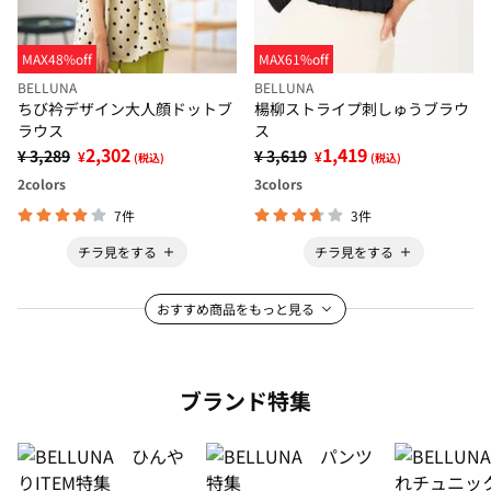
MAX48%off
MAX61%off
BELLUNA
BELLUNA
ちび衿デザイン大人顔ドットブ
楊柳ストライプ刺しゅうブラウ
ラウス
ス
2,302
1,419
¥ 3,289
¥ 3,619
¥
¥
(税込)
(税込)
2
colors
3
colors
7件
3件
チラ見をする
チラ見をする
おすすめ商品をもっと見る
ブランド特集