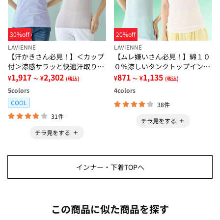
30%off
20%off
LAVIENNE
LAVIENNE
【汗かきさん必見！】＜カップ
【ムレ嫌いさん必見！】綿１０
付＞涼感サラッと快適汗取りタ
０％涼しいタンクトップインナ
ンクトップインナー＜さらりラ
1,917
2,302
ー＜さらりラボ＞
871
1,135
¥
¥
¥
¥
～
(税込)
～
(税込)
ボ＞
5
colors
4
colors
COOL
38件
31件
チラ見をする
チラ見をする
インナー・下着TOPへ
この商品に似た商品を探す