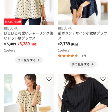
MAX40%off
BELLUNA
BELLUNA
ぽこぽこ可愛いシャーリング使
前ボタンデザイン小紋柄ブラウ
いドット柄ブラウス
ス
3,289
2,739
¥ 5,489
¥
¥
(税込)
(税込)
2
colors
1
colors
11件
チラ見をする
チラ見をする