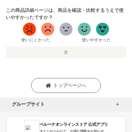
1
この商品詳細ページは、商品を確認・比較するうえで使
か
いやすかったですか？
ら
5
ま
で
使いにくかった
使いやすかった
の
オ
次
プ
シ
ョ
ン
を
トップページへ
選
択
し
グループサイト
ま
す。
1
ベルーナオンラインストア 公式アプリ
は
使
タイムセールなど、お得な情報をお知らせ。