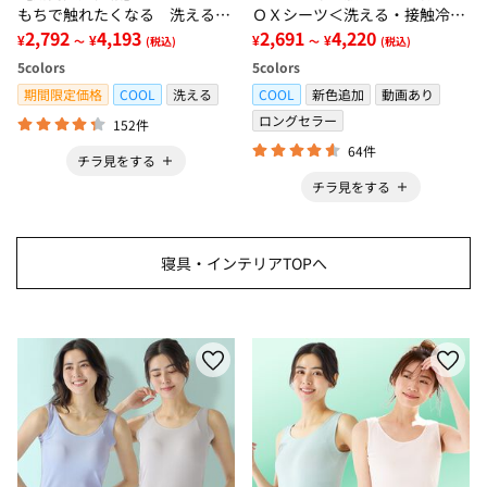
もちで触れたくなる 洗えるラ
ＯＸシーツ＜洗える・接触冷
グ＜低反発・滑りにくい・接触
2,792
4,193
感・抗菌防臭・時短・家事楽・
2,691
4,220
¥
¥
¥
¥
～
(税込)
～
(税込)
冷感・防ダニ・カーペット＞
ボックスシーツ・寝苦しさ対策
5
colors
5
colors
＞
期間限定価格
COOL
洗える
COOL
新色追加
動画あり
ロングセラー
152件
64件
チラ見をする
チラ見をする
寝具・インテリアTOPへ