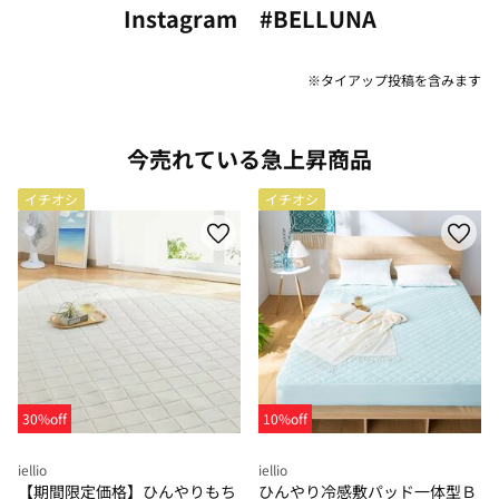
Instagram #BELLUNA
※タイアップ投稿を含みます
今売れている急上昇商品
イチオシ
イチオシ
30%off
10%off
iellio
iellio
【期間限定価格】ひんやりもち
ひんやり冷感敷パッド一体型Ｂ