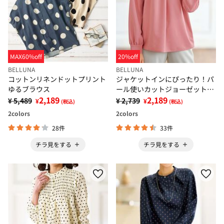
MAX60%off
20%off
BELLUNA
BELLUNA
コットンリネンドットプリント
ジャケットインにぴったり！パ
ゆるブラウス
ール使いカットジョーゼットブ
2,189
ラウス
2,189
¥ 5,489
¥ 2,739
¥
¥
(税込)
(税込)
2
colors
2
colors
28件
33件
チラ見をする
チラ見をする