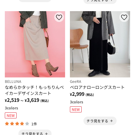
BELLUNA
GeeRA
なめらかタッチ！もっちりんベ
ベロアナローロングスカート
イカーデザインスカート
2,999
¥
(税込)
2,519
3,619
¥
¥
～
(税込)
3
colors
3
colors
NEW
NEW
チラ見をする
1件
チラ見をする