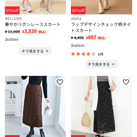
65%off
80%off
BELLUNA
alotta
華やかリボンレーススカート
ラップデザインチェック柄タイ
3,839
トスカート
¥ 11,000
¥
(税込)
897
¥ 4,490
¥
(税込)
2
colors
2
colors
チラ見をする
6件
チラ見をする