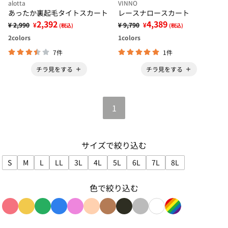
alotta
VINNO
あったか裏起毛タイトスカート
レースナロースカート
2,392
4,389
¥ 2,990
¥
¥ 9,790
¥
(税込)
(税込)
2
colors
1
colors
7件
1件
チラ見をする
チラ見をする
1
サイズで絞り込む
S
M
L
LL
3L
4L
5L
6L
7L
8L
サイズで絞り込み: S
サイズで絞り込み: M
サイズで絞り込み: L
サイズで絞り込み: LL
サイズで絞り込み: 3L
サイズで絞り込み: 4L
サイズで絞り込み: 5L
サイズで絞り込み: 6L
サイズで絞り込み: 7L
サイズで絞り込み:
色で絞り込む
色で絞り込み: red
色で絞り込み: yellow
色で絞り込み: green
色で絞り込み: blue
色で絞り込み: pink
色で絞り込み: beige
色で絞り込み: brown
色で絞り込み: black
色で絞り込み: gray
色で絞り込み: whit
色で絞り込み: r