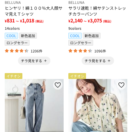
BELLUNA
BELLUNA
ヒンヤリ！綿１００％大人顔サ
サラリ速乾！綿サテンストレッ
マ見えＴシャツ
チカラーパンツ
831
1,018
2,140
3,075
¥
¥
¥
¥
～
(税込)
～
(税込)
14
colors
9
colors
COOL
新色追加
COOL
新色追加
ロングセラー
ロングセラー
1206件
1096件
チラ見をする
チラ見をする
イチオシ
イチオシ