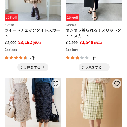
20%off
15%off
alotta
GeeRA
ツイードチェックタイトスカー
オンオフ着られる！スリットタ
ト
イトスカート
3,192
2,548
¥ 3,990
¥
¥ 2,999
¥
(税込)
(税込)
2
colors
3
colors
2件
1件
チラ見をする
チラ見をする