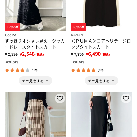
15%off
16%off
GeeRA
RANAN
すっきりオシャレ見え！ジャカ
＜ＰＵＭＡ＞コアヘリテージロ
ードレースタイトスカート
ングタイトスカート
2,548
6,490
¥ 2,999
¥
¥ 7,700
¥
(税込)
(税込)
3
colors
1
colors
1件
2件
チラ見をする
チラ見をする