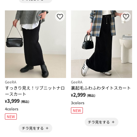
GeeRA
GeeRA
すっきり見え！リブニットナロ
裏起毛ふわふわタイトスカート
ースカート
2,999
¥
(税込)
3,999
¥
(税込)
3
colors
4
colors
NEW
NEW
チラ見をする
チラ見をする