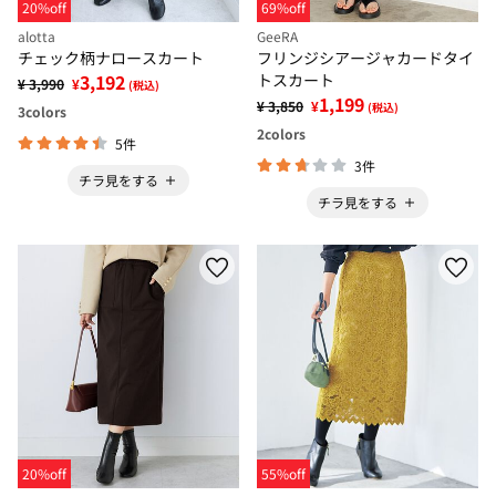
20%off
69%off
alotta
GeeRA
チェック柄ナロースカート
フリンジシアージャカードタイ
3,192
トスカート
¥ 3,990
¥
(税込)
1,199
¥ 3,850
¥
(税込)
3
colors
2
colors
5件
3件
チラ見をする
チラ見をする
20%off
55%off