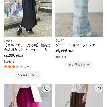
alotta
GeeRA
【セルフカット対応可】機能付
グラデーションニットスカート
き楊柳カットソーナロースカー
4,999
¥
(税込)
ト
2,990
¥
(税込)
3
colors
3
colors
チラ見をする
2件
チラ見をする