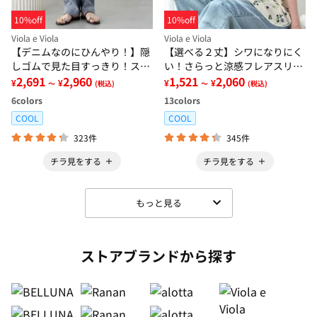
10%off
10%off
Viola e Viola
Viola e Viola
【デニムなのにひんやり！】隠
【選べる２丈】シワになりにく
しゴムで見た目すっきり！スト
い！さらっと涼感フレアスリー
レッチ楽ちんデニム
2,691
2,960
ブブラウス
1,521
2,060
¥
¥
¥
¥
～
(税込)
～
(税込)
6
colors
13
colors
COOL
COOL
323件
345件
チラ見をする
チラ見をする
もっと見る
ストアブランドから探す