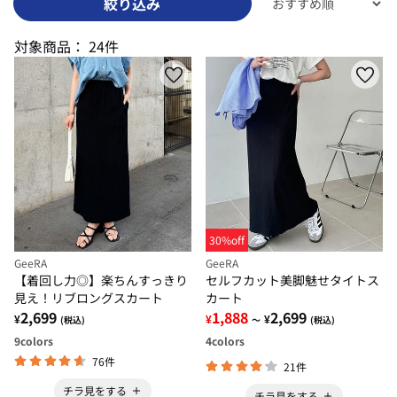
絞り込み
対象商品：
24件
30%off
GeeRA
GeeRA
【着回し力◎】楽ちんすっきり
セルフカット美脚魅せタイトス
見え！リブロングスカート
カート
2,699
1,888
2,699
¥
¥
¥
(税込)
～
(税込)
9
colors
4
colors
76件
21件
チラ見をする
チラ見をする