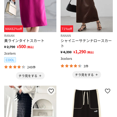
MAX82%off
71%off
RANAN
RANAN
美ラインタイトスカート
シャイニーサテンナロースカー
500
ト
¥ 2,790
¥
(税込)
1,290
¥ 4,390
¥
(税込)
2
colors
3
colors
COOL
3件
249件
チラ見をする
チラ見をする