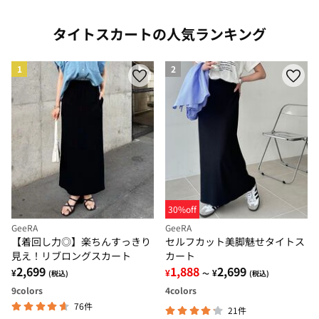
タイトスカートの人気ランキング
1
2
30%off
GeeRA
GeeRA
【着回し力◎】楽ちんすっきり
セルフカット美脚魅せタイトス
見え！リブロングスカート
カート
2,699
1,888
2,699
¥
¥
¥
(税込)
～
(税込)
9
colors
4
colors
76件
21件