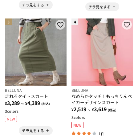
チラ見をする
チラ見をする
3
4
BELLUNA
BELLUNA
走れるタイトスカート
なめらかタッチ！もっちりんベ
3,289
4,389
イカーデザインスカート
¥
¥
～
(税込)
2,519
3,619
¥
¥
～
(税込)
3
colors
3
colors
NEW
NEW
チラ見をする
1件