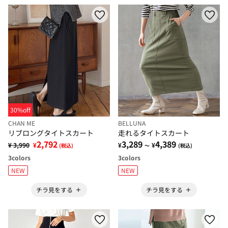
30%off
CHAN ME
BELLUNA
リブロングタイトスカート
走れるタイトスカート
2,792
3,289
4,389
¥ 3,990
¥
¥
¥
(税込)
～
(税込)
3
colors
3
colors
NEW
NEW
チラ見をする
チラ見をする