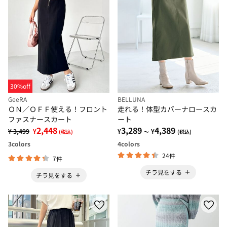
30%off
GeeRA
BELLUNA
ＯＮ／ＯＦＦ使える！フロント
走れる！体型カバーナロースカ
ファスナースカート
ート
2,448
3,289
4,389
¥ 3,499
¥
¥
¥
(税込)
～
(税込)
3
colors
4
colors
24件
7件
チラ見をする
チラ見をする