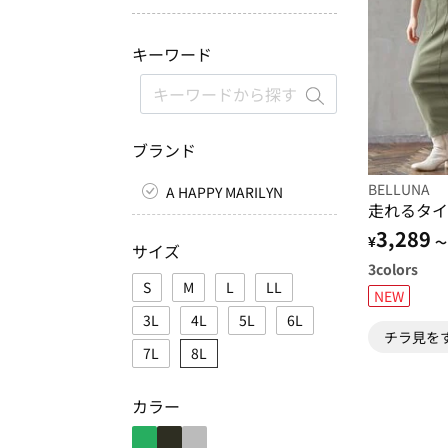
キーワード
ブランド
BELLUNA
A HAPPY MARILYN
走れるタイ
3,289
¥
～
サイズ
3
colors
S
M
L
LL
NEW
3L
4L
5L
6L
チラ見を
7L
8L
カラー