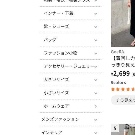
インナー・下着
靴・シューズ
バッグ
GeeRA
ファッション小物
【着回し力
っきり見え
アクセサリー・ジュエリー
スカート
2,699
¥
(
大きいサイズ
9
colors
小さいサイズ
チラ見を
ホームウェア
メンズファッション
5
インテリア