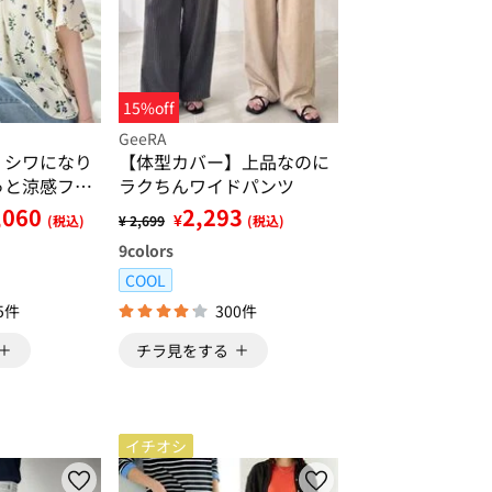
15%off
GeeRA
】シワになり
【体型カバー】上品なのに
っと涼感フレ
ラクちんワイドパンツ
ラウス
,060
2,293
¥
(税込)
¥ 2,699
(税込)
9
colors
COOL
5件
300件
チラ見をする
イチオシ