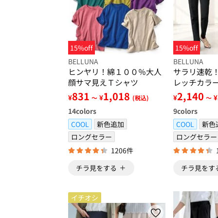
15%off
15%off
BELLUNA
BELLUNA
ヒンヤリ！綿１００％大人
サラリ速乾
顔サマ見えＴシャツ
レッチカラ
831
1,018
2,140
¥
¥
¥
¥
～
(税込)
～
14
colors
9
colors
COOL
新色追加
COOL
新色
ロングセラー
ロングセラー
1206件
チラ見をする
チラ見をす
イチオシ