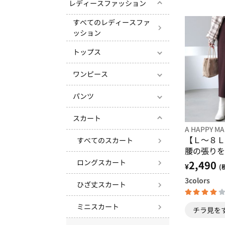
レディースファッション
すべてのレディースファ
ッション
トップス
ワンピース
パンツ
スカート
A HAPPY MA
【Ｌ～８Ｌ
すべてのスカート
腰の張りを
イトスカー
ロングスカート
2,490
¥
(
3
colors
ひざ丈スカート
ミニスカート
チラ見を