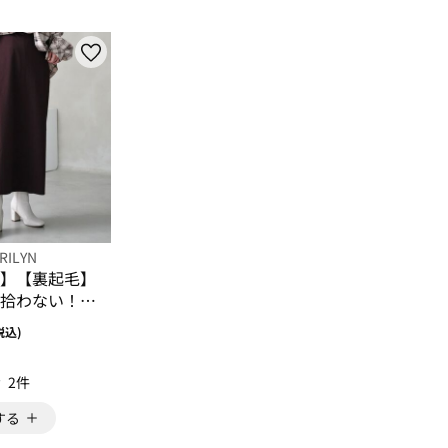
RILYN
】【裏起毛】
拾わない！タ
ト
税込)
2件
する