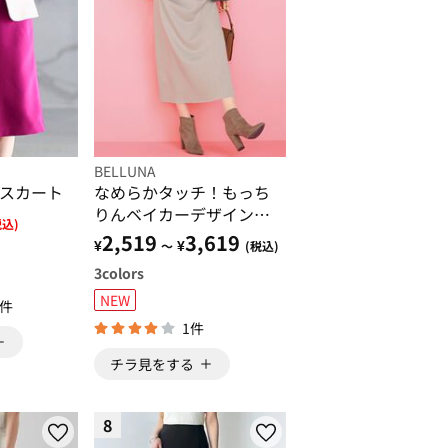
BELLUNA
スカート
なめらかタッチ！もっち
りんベイカーデザインス
税込)
カート
2,519
3,619
¥
¥
～
(税込)
3
colors
NEW
9件
1件
チラ見をする
8