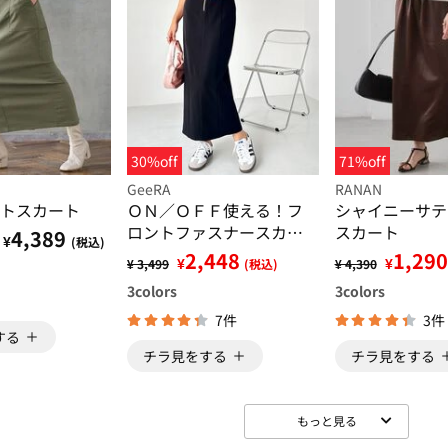
30%off
71%off
GeeRA
RANAN
トスカート
ＯＮ／ＯＦＦ使える！フ
シャイニーサテ
ロントファスナースカー
スカート
4,389
¥
(税込)
ト
2,448
1,290
¥
¥
¥ 3,499
(税込)
¥ 4,390
3
colors
3
colors
7件
3件
する
チラ見をする
チラ見をする
もっと見る