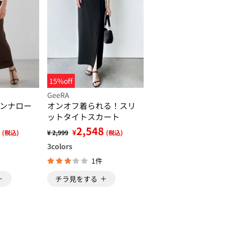
15%off
GeeRA
ンナロー
オンオフ着られる！スリ
ットタイトスカート
2,548
¥
(税込)
¥ 2,999
(税込)
3
colors
1件
チラ見をする