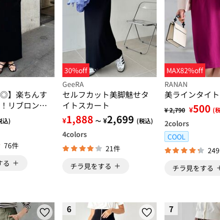
30%off
MAX82%off
GeeRA
RANAN
◎】楽ちんす
セルフカット美脚魅せタ
美ラインタイト
！リブロング
イトスカート
500
¥
¥ 2,790
(
1,888
2,699
¥
¥
税込)
～
(税込)
2
colors
4
colors
COOL
76件
21件
24
する
チラ見をする
チラ見をする
6
7