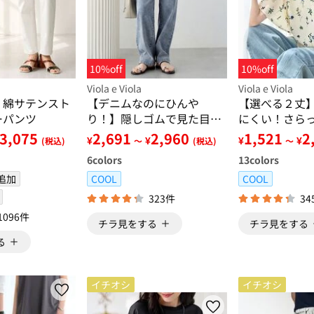
10%off
10%off
Viola e Viola
Viola e Viola
！綿サテンスト
【デニムなのにひんや
【選べる２丈
ーパンツ
り！】隠しゴムで見た目す
にくい！さら
っきり！ストレッチ楽ちん
アスリーブブ
3,075
2,691
2,960
1,521
2
¥
¥
¥
¥
(税込)
～
(税込)
～
デニム
6
colors
13
colors
追加
COOL
COOL
323件
34
1096件
チラ見をする
チラ見をする
る
イチオシ
イチオシ