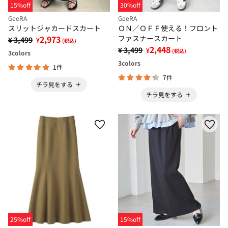
15%off
30%off
GeeRA
GeeRA
スリットジャカードスカート
ＯＮ／ＯＦＦ使える！フロント
2,973
ファスナースカート
¥ 3,499
¥
(税込)
2,448
¥ 3,499
¥
(税込)
3
colors
3
colors
1件
7件
チラ見をする
チラ見をする
25%off
15%off