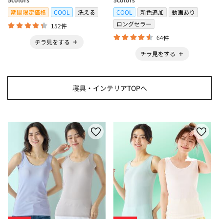
＞
期間限定価格
COOL
洗える
COOL
新色追加
動画あり
ロングセラー
152件
64件
チラ見をする
チラ見をする
寝具・インテリアTOPへ