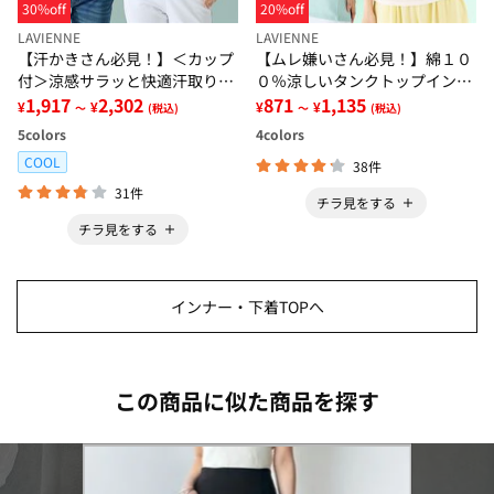
30%off
20%off
LAVIENNE
LAVIENNE
【汗かきさん必見！】＜カップ
【ムレ嫌いさん必見！】綿１０
付＞涼感サラッと快適汗取りタ
０％涼しいタンクトップインナ
ンクトップインナー＜さらりラ
1,917
2,302
ー＜さらりラボ＞
871
1,135
¥
¥
¥
¥
～
(税込)
～
(税込)
ボ＞
5
colors
4
colors
COOL
38件
31件
チラ見をする
チラ見をする
インナー・下着TOPへ
この商品に似た商品を探す