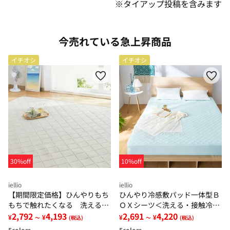
※タイアップ投稿を含みます
今売れている急上昇商品
イチオシ
イチオシ
30%off
10%off
iellio
iellio
【期間限定価格】ひんやりもち
ひんやり冷感敷パッド一体型Ｂ
もちで触れたくなる 洗えるラ
ＯＸシーツ＜洗える・接触冷
グ＜低反発・滑りにくい・接触
2,792
4,193
感・抗菌防臭・時短・家事楽・
2,691
4,220
¥
¥
¥
¥
～
(税込)
～
(税込)
冷感・防ダニ・カーペット＞
ボックスシーツ・寝苦しさ対策
5
colors
5
colors