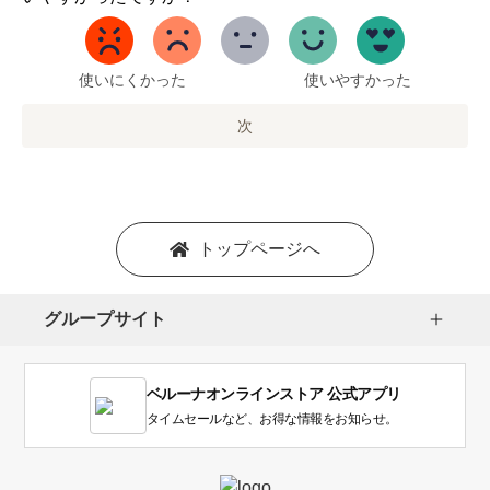
ら
5
ま
で
使いにくかった
使いやすかった
の
オ
次
プ
シ
ョ
ン
を
トップページへ
選
択
し
グループサイト
ま
す。
1
ベルーナオンラインストア 公式アプリ
は
使
タイムセールなど、お得な情報をお知らせ。
い
に
く