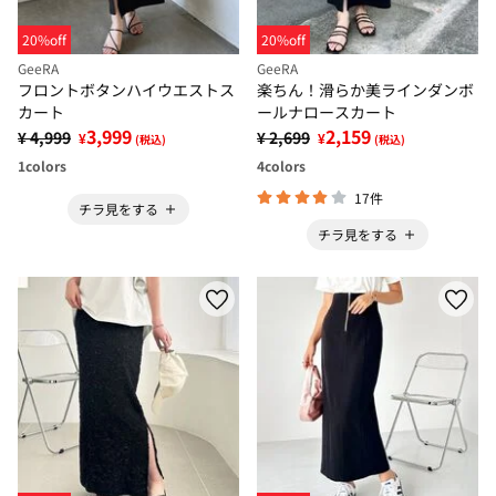
20%off
20%off
GeeRA
GeeRA
フロントボタンハイウエストス
楽ちん！滑らか美ラインダンボ
カート
ールナロースカート
3,999
2,159
¥ 4,999
¥ 2,699
¥
¥
(税込)
(税込)
1
colors
4
colors
17件
チラ見をする
チラ見をする