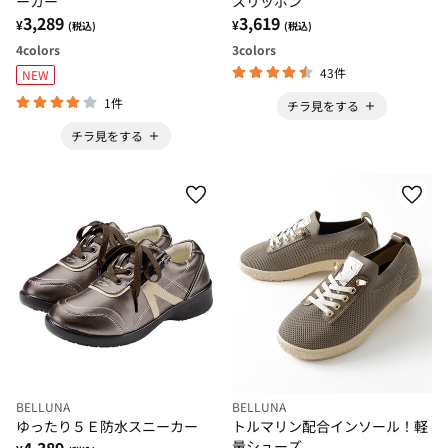
ーカー
スリッポン
3,289
3,619
¥
¥
(税込)
(税込)
4
colors
3
colors
43件
NEW
1件
チラ見をする
チラ見をする
BELLUNA
BELLUNA
ゆったり５Ｅ防水スニーカー
トルマリン配合インソール！軽
4,389
量シューズ