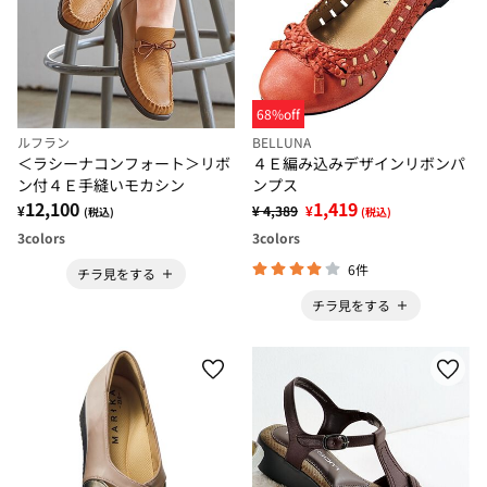
68%off
ルフラン
BELLUNA
＜ラシーナコンフォート＞リボ
４Ｅ編み込みデザインリボンパ
ン付４Ｅ手縫いモカシン
ンプス
12,100
1,419
¥
¥ 4,389
¥
(税込)
(税込)
3
colors
3
colors
6件
チラ見をする
チラ見をする