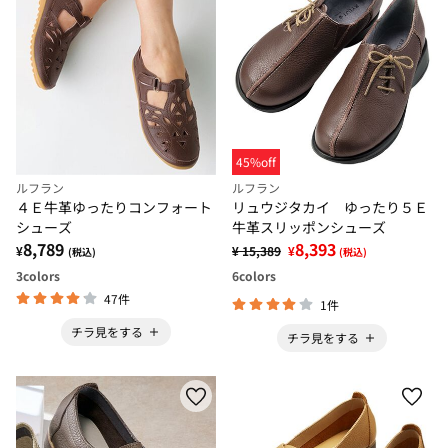
45%off
ルフラン
ルフラン
４Ｅ牛革ゆったりコンフォート
リュウジタカイ ゆったり５Ｅ
シューズ
牛革スリッポンシューズ
8,789
8,393
¥
¥ 15,389
¥
(税込)
(税込)
3
colors
6
colors
47件
1件
チラ見をする
チラ見をする