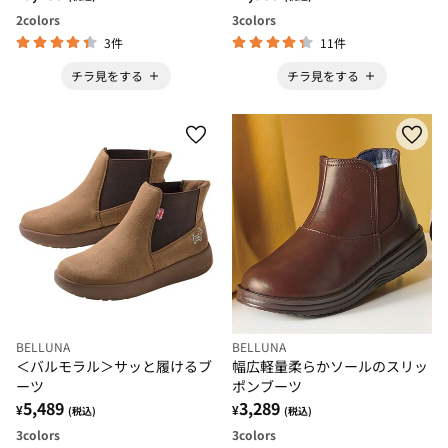
2
colors
3
colors
3件
11件
チラ見をする
チラ見をする
BELLUNA
BELLUNA
＜バルモラル＞サッと履けるブ
幅広軽量柔らかソールのスリッ
ーツ
ポンブーツ
5,489
3,289
¥
¥
(税込)
(税込)
3
colors
3
colors