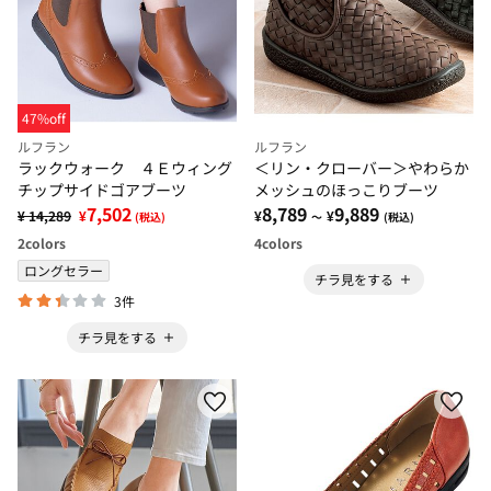
47%off
ルフラン
ルフラン
ラックウォーク ４Ｅウィング
＜リン・クローバー＞やわらか
チップサイドゴアブーツ
メッシュのほっこりブーツ
7,502
8,789
9,889
¥ 14,289
¥
¥
¥
(税込)
～
(税込)
2
colors
4
colors
ロングセラー
チラ見をする
3件
チラ見をする