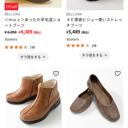
27%off
BELLUNA
BELLUNA
＜ｍｏｚ＞あったか羊毛混ショ
４Ｅ厚底ビジュー使いストレッ
ートブーツ
チブーツ
4,389
5,489
¥ 6,050
¥
¥
(税込)
(税込)
3
colors
3
colors
3件
7件
チラ見をする
チラ見をする