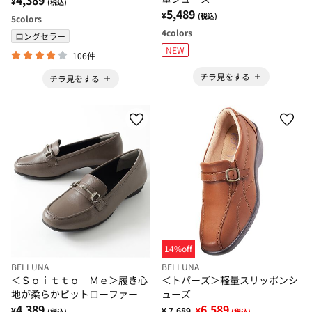
¥
(税込)
5,489
¥
(税込)
5
colors
4
colors
ロングセラー
NEW
106件
チラ見をする
チラ見をする
14%off
BELLUNA
BELLUNA
＜Ｓｏｉｔｔｏ Ｍｅ＞履き心
＜トパーズ＞軽量スリッポンシ
地が柔らかビットローファー
ューズ
4,389
6,589
¥
¥ 7,689
¥
(税込)
(税込)