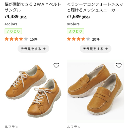
幅が調節できる２ＷＡＹベルト
＜ラシーナコンフォート＞スッ
サンダル
と履けるメッシュスニーカー
4,389
7,689
¥
¥
(税込)
(税込)
4
colors
8
colors
よりどり
よりどり
15件
20件
チラ見をする
チラ見をする
ルフラン
ルフラン