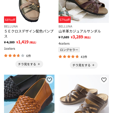
68%off
57%off
BELLUNA
BELLUNA
５Ｅクロスデザイン配色パンプ
山羊革カジュアルサンダル
ス
3,289
¥ 7,689
¥
(税込)
1,419
¥ 4,389
¥
(税込)
4
colors
1
colors
ロングセラー
6件
43件
チラ見をする
チラ見をする