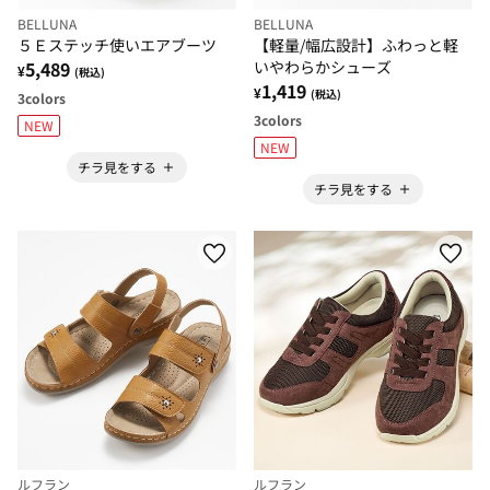
BELLUNA
BELLUNA
【軽量/幅広設計】ふわっと軽
５Ｅステッチ使いエアブーツ
いやわらかシューズ
5,489
¥
(税込)
1,419
¥
(税込)
3
colors
3
colors
NEW
NEW
チラ見をする
チラ見をする
ルフラン
ルフラン