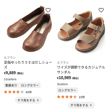
ルフラン
足指ゆったり５Ｅはだしシュー
ルフラン
ワイズが調節できるカジュアル
ズ
サンダル
9,889
¥
(税込)
10,989
¥
(税込)
11
colors
3
colors
動画あり
ロングセラー
ロングセラー
49件
10件
チラ見をする
チラ見をする