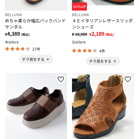
80%off
BELLUNA
BELLUNA
めちゃ柔らか幅広バックバンド
４Ｅイタリアンレザースリッポ
サンダル
ンシューズ
4,389
2,189
¥
¥ 10,989
¥
(税込)
(税込)
4
colors
2
colors
27件
4件
チラ見をする
チラ見をする