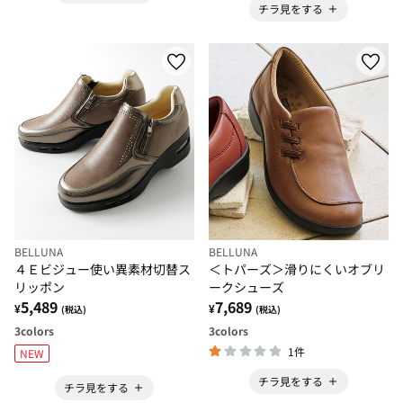
チラ見をする
BELLUNA
BELLUNA
４Ｅビジュー使い異素材切替ス
＜トパーズ＞滑りにくいオブリ
リッポン
ークシューズ
5,489
7,689
¥
¥
(税込)
(税込)
3
colors
3
colors
1件
NEW
チラ見をする
チラ見をする