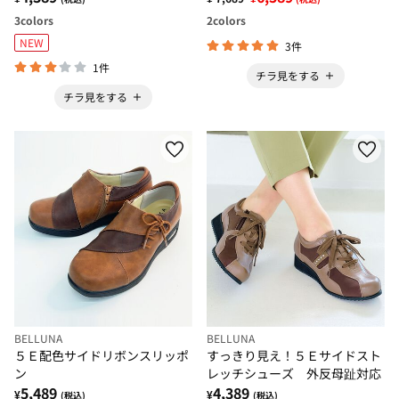
3
colors
2
colors
NEW
3件
1件
チラ見をする
チラ見をする
BELLUNA
BELLUNA
５Ｅ配色サイドリボンスリッポ
すっきり見え！５Ｅサイドスト
ン
レッチシューズ 外反母趾対応
5,489
4,389
¥
¥
(税込)
(税込)