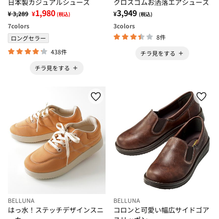
日本製カジュアルシューズ
クロスゴムお洒落エアシューズ
1,980
3,949
¥ 3,289
¥
¥
(税込)
(税込)
7
colors
3
colors
8件
ロングセラー
438件
チラ見をする
チラ見をする
BELLUNA
BELLUNA
はっ水！ステッチデザインスニ
コロンと可愛い幅広サイドゴア