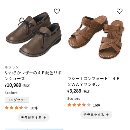
ルフラン
やわらかレザーの４Ｅ配色リボ
ラシーナコンフォート ４Ｅ
ンシューズ
２ＷＡＹサンダル
10,989
¥
(税込)
3,289
¥
(税込)
4
colors
3
colors
ロングセラー
16件
10件
チラ見をする
チラ見をする