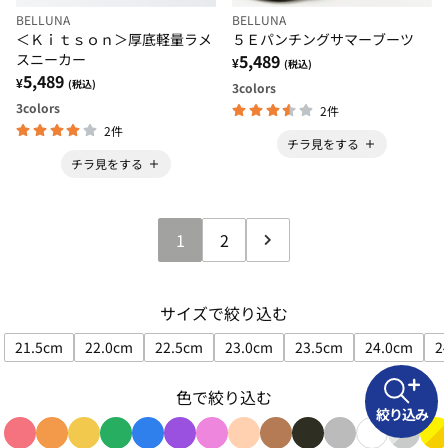
BELLUNA
BELLUNA
＜Ｋｉｔｓｏｎ＞厚底軽量ラメ
５Ｅパンチングサマーブーツ
スニーカー
5,489
¥
(税込)
5,489
¥
(税込)
3
colors
3
colors
2件
2件
チラ見をする
チラ見をする
1
2
サイズで絞り込む
21.5cm
22.0cm
22.5cm
23.0cm
23.5cm
24.0cm
2
サイズで絞り込み: 21.5cm
サイズで絞り込み: 22.0cm
サイズで絞り込み: 22.5cm
サイズで絞り込み: 23.0cm
サイズで絞り込み: 23
サイズで絞
色で絞り込む
絞り込み