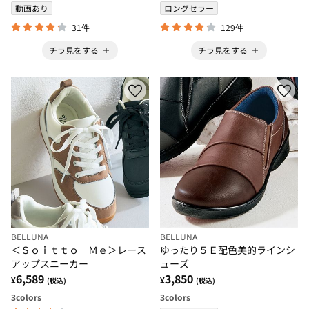
動画あり
ロングセラー
31件
129件
チラ見をする
チラ見をする
BELLUNA
BELLUNA
＜Ｓｏｉｔｔｏ Ｍｅ＞レース
ゆったり５Ｅ配色美的ラインシ
アップスニーカー
ューズ
6,589
3,850
¥
¥
(税込)
(税込)
3
colors
3
colors