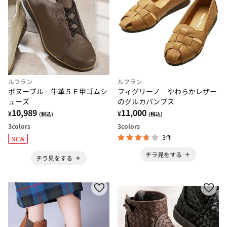
ルフラン
ルフラン
ボヌーブル 牛革５Ｅ甲ゴムシ
フィグリーノ やわらかレザー
ューズ
のグルカパンプス
10,989
11,000
¥
¥
(税込)
(税込)
3
colors
3
colors
3件
NEW
チラ見をする
チラ見をする