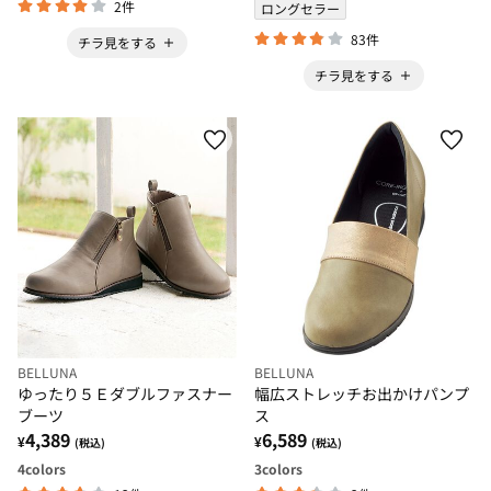
2件
ロングセラー
83件
チラ見をする
チラ見をする
BELLUNA
BELLUNA
ゆったり５Ｅダブルファスナー
幅広ストレッチお出かけパンプ
ブーツ
ス
4,389
6,589
¥
¥
(税込)
(税込)
4
colors
3
colors