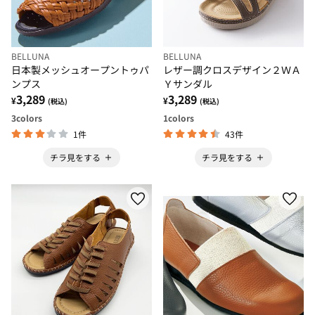
BELLUNA
BELLUNA
日本製メッシュオープントゥパ
レザー調クロスデザイン２ＷＡ
ンプス
Ｙサンダル
3,289
3,289
¥
¥
(税込)
(税込)
3
colors
1
colors
1件
43件
チラ見をする
チラ見をする