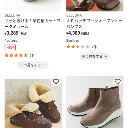
BELLUNA
BELLUNA
サッと履ける！草花柄カットワ
４Ｅパッチワークオープントゥ
ークミュール
パンプス
3,289
4,389
¥
¥
(税込)
(税込)
4
colors
3
colors
2件
NEW
1件
チラ見をする
チラ見をする