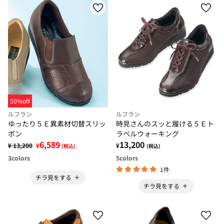
50%off
ルフラン
ルフラン
ゆったり５Ｅ異素材切替スリッ
時見さんのスッと履ける５Ｅト
ポン
ラベルウォーキング
6,589
13,200
¥ 13,200
¥
¥
(税込)
(税込)
3
colors
5
colors
1件
チラ見をする
チラ見をする