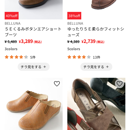
40%off
38%off
BELLUNA
BELLUNA
５Ｅくるみボタンエアショート
ゆったり５Ｅ柔らかフィットシ
ブーツ
ューズ
3,289
2,739
¥ 5,489
¥
¥ 4,389
¥
(税込)
(税込)
3
colors
5
colors
5件
13件
チラ見をする
チラ見をする