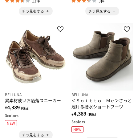
13件
3件
チラ見をする
チラ見をする
BELLUNA
BELLUNA
異素材使いお洒落スニーカー
＜Ｓｏｉｔｔｏ Ｍｅ＞さっと
4,389
履ける撥水ショートブーツ
¥
(税込)
4,389
¥
(税込)
3
colors
3
colors
NEW
NEW
チラ見をする