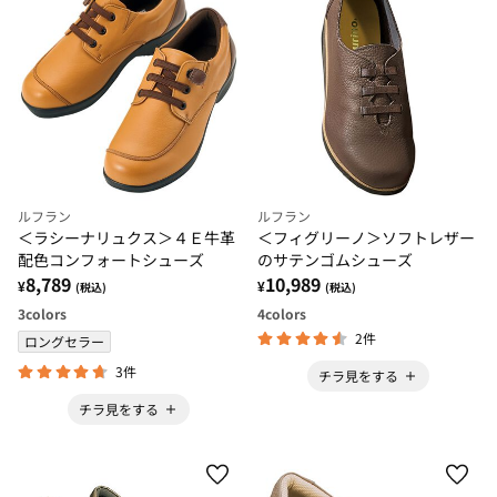
ルフラン
ルフラン
＜ラシーナリュクス＞４Ｅ牛革
＜フィグリーノ＞ソフトレザー
配色コンフォートシューズ
のサテンゴムシューズ
8,789
10,989
¥
¥
(税込)
(税込)
3
colors
4
colors
2件
ロングセラー
3件
チラ見をする
チラ見をする