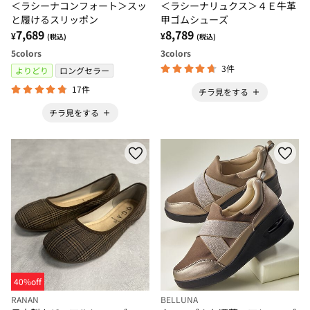
＜ラシーナコンフォート＞スッ
＜ラシーナリュクス＞４Ｅ牛革
と履けるスリッポン
甲ゴムシューズ
7,689
8,789
¥
¥
(税込)
(税込)
5
colors
3
colors
3件
よりどり
ロングセラー
17件
チラ見をする
チラ見をする
40%off
RANAN
BELLUNA